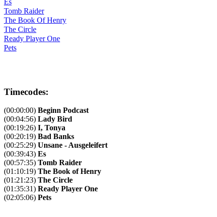
Es
Tomb Raider
The Book Of Henry
The Circle
Ready Player One
Pets
Timecodes:
(00:00:00)
Beginn Podcast
(00:04:56)
Lady Bird
(00:19:26)
I, Tonya
(00:20:19)
Bad Banks
(00:25:29)
Unsane - Ausgeleifert
(00:39:43)
Es
(00:57:35)
Tomb Raider
(01:10:19)
The Book of Henry
(01:21:23)
The Circle
(01:35:31)
Ready Player One
(02:05:06)
Pets