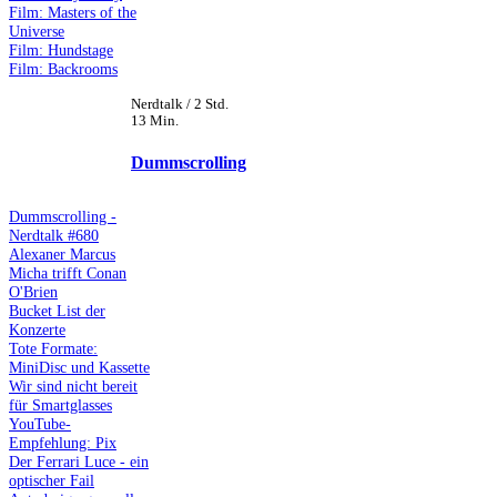
Film: Masters of the
Universe
Film: Hundstage
Film: Backrooms
Nerdtalk / 2 Std.
13 Min.
Dummscrolling
Dummscrolling -
Nerdtalk #680
Alexaner Marcus
Micha trifft Conan
O'Brien
Bucket List der
Konzerte
Tote Formate:
MiniDisc und Kassette
Wir sind nicht bereit
für Smartglasses
YouTube-
Empfehlung: Pix
Der Ferrari Luce - ein
optischer Fail