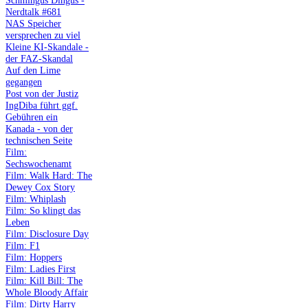
Schmingus Dingus -
Nerdtalk #681
NAS Speicher
versprechen zu viel
Kleine KI-Skandale -
der FAZ-Skandal
Auf den Lime
gegangen
Post von der Justiz
IngDiba führt ggf.
Gebühren ein
Kanada - von der
technischen Seite
Film:
Sechswochenamt
Film: Walk Hard: The
Dewey Cox Story
Film: Whiplash
Film: So klingt das
Leben
Film: Disclosure Day
Film: F1
Film: Hoppers
Film: Ladies First
Film: Kill Bill: The
Whole Bloody Affair
Film: Dirty Harry