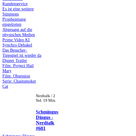
Kundenservice
Es ist eine weitere
Simpsons
Prophezeiung
eingetreten
Abgesang auf die
physischen Medien
Prime Video KI
Synchro-Debakel
Das Besucher-
Tippspiel ist wieder da
Digger Trailer
Film: Project Hail
Mary
Film: Obsession
Serie: Chainsmoker
Cat
Nerdtalk / 2
Std. 19 Min.
Schmingus
Dingus -
Nerdtalk
#681