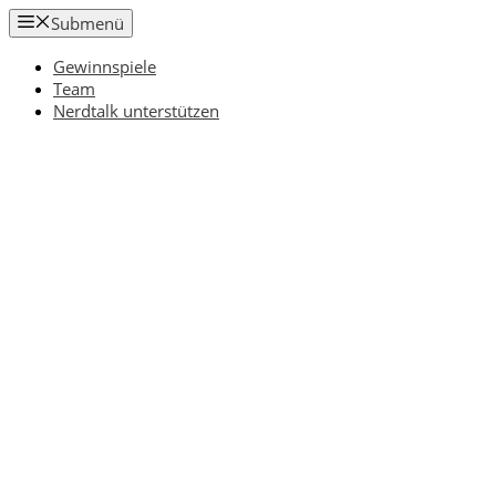
Zum
Submenü
Inhalt
springen
Gewinnspiele
Team
Nerdtalk unterstützen