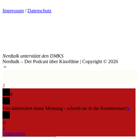
Impressum
/
Datenschutz
Nerdtalk unterstützt den DMKS
Nerdtalk – Der Podcast über Kinofilme | Copyright © 2026
2
0
Uns interessiert deine Meinung - schreib sie in die Kommentare!
x
(
)
x
|
Antworten