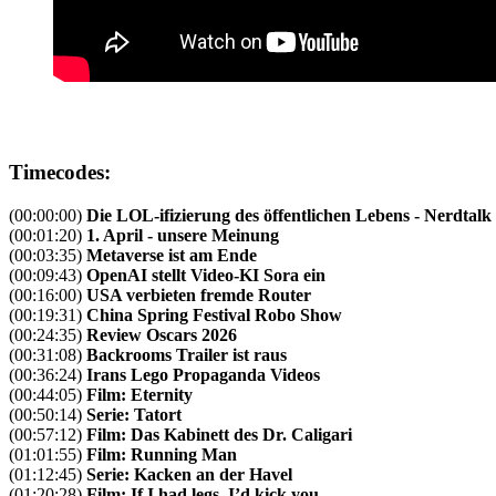
Timecodes:
(00:00:00)
Die LOL-ifizierung des öffentlichen Lebens - Nerdtalk
(00:01:20)
1. April - unsere Meinung
(00:03:35)
Metaverse ist am Ende
(00:09:43)
OpenAI stellt Video-KI Sora ein
(00:16:00)
USA verbieten fremde Router
(00:19:31)
China Spring Festival Robo Show
(00:24:35)
Review Oscars 2026
(00:31:08)
Backrooms Trailer ist raus
(00:36:24)
Irans Lego Propaganda Videos
(00:44:05)
Film: Eternity
(00:50:14)
Serie: Tatort
(00:57:12)
Film: Das Kabinett des Dr. Caligari
(01:01:55)
Film: Running Man
(01:12:45)
Serie: Kacken an der Havel
(01:20:28)
Film: If I had legs, I’d kick you