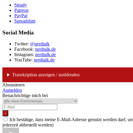
Steady
Patreon
PayPal
Spreadshirt
Social Media
Twitter:
@nerdtalk
Facebook:
nerdtalk.de
Instagram:
nerdtalk.de
YouTube:
nerdtalk.de
Transkription anzeigen / ausblenden
Abonnieren
Anmelden
Benachrichtige mich bei
Ich bestätige, dass meine E-Mail-Adresse genutzt werden darf, 
jederzeit abbestellt werden)