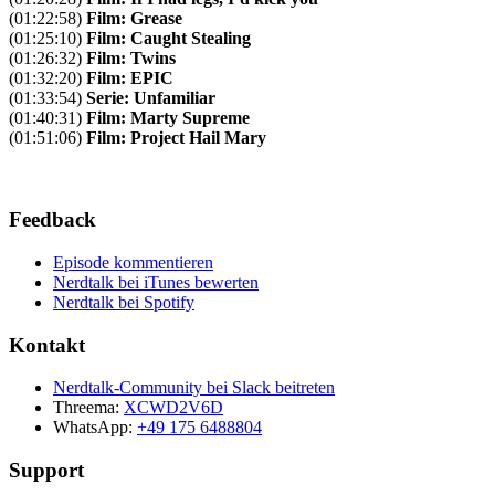
(01:22:58)
Film: Grease
(01:25:10)
Film: Caught Stealing
(01:26:32)
Film: Twins
(01:32:20)
Film: EPIC
(01:33:54)
Serie: Unfamiliar
(01:40:31)
Film: Marty Supreme
(01:51:06)
Film: Project Hail Mary
Feedback
Episode kommentieren
Nerdtalk bei iTunes bewerten
Nerdtalk bei Spotify
Kontakt
Nerdtalk-Community bei Slack beitreten
Threema:
XCWD2V6D
WhatsApp:
+49 175 6488804
Support