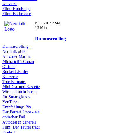
Universe
Film: Hundstage
Film: Backrooms
Nerdtalk / 2 Std.
13 Min.
Dummscrolling
Dummscrolling -
Nerdtalk #680
Alexaner Marcus
Micha trifft Conan
O'Brien
Bucket List der
Konzerte
Tote Formate:
MiniDisc und Kassette
Wir sind nicht bereit
für Smartglasses
YouTube-
Empfehlung: Pix
Der Ferrari Luce - ein
optischer Fail
Autodesign generell
Film: Der Teufel trägt
Prada 2