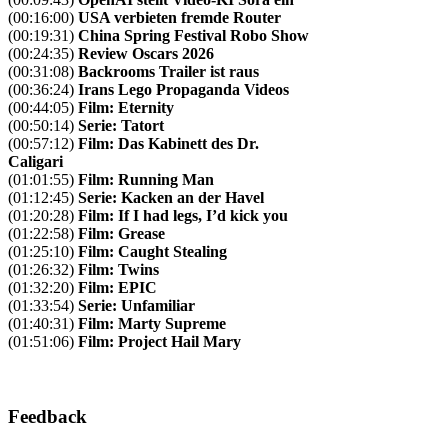
(00:16:00)
USA verbieten fremde Router
(00:19:31)
China Spring Festival Robo Show
(00:24:35)
Review Oscars 2026
(00:31:08)
Backrooms Trailer ist raus
(00:36:24)
Irans Lego Propaganda Videos
(00:44:05)
Film: Eternity
(00:50:14)
Serie: Tatort
(00:57:12)
Film: Das Kabinett des Dr.
Caligari
(01:01:55)
Film: Running Man
(01:12:45)
Serie: Kacken an der Havel
(01:20:28)
Film: If I had legs, I’d kick you
(01:22:58)
Film: Grease
(01:25:10)
Film: Caught Stealing
(01:26:32)
Film: Twins
(01:32:20)
Film: EPIC
(01:33:54)
Serie: Unfamiliar
(01:40:31)
Film: Marty Supreme
(01:51:06)
Film: Project Hail Mary
Feedback