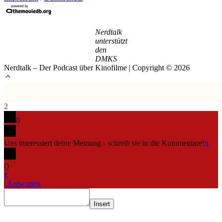
Nerdtalk
unterstützt
den
DMKS
Nerdtalk – Der Podcast über Kinofilme | Copyright © 2026
2
0
Uns interessiert deine Meinung - schreib sie in die Kommentare!
x
(
)
x
|
Antworten
Insert