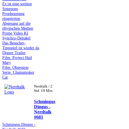
Es ist eine weitere
Simpsons
Prophezeiung
eingetreten
Abgesang auf die
physischen Medien
Prime Video KI
Synchro-Debakel
Das Besucher-
Tippspiel ist wieder da
Digger Trailer
Film: Project Hail
Mary
Film: Obsession
Serie: Chainsmoker
Cat
Nerdtalk / 2
Std. 19 Min.
Schmingus
Dingus -
Nerdtalk
#681
Schmingus Dingus -