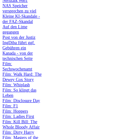
Nerdtalk #681
NAS Speicher
versprechen zu viel
Kleine KI-Skandale -
der FAZ-Skandal
Auf den Lime
gegangen
Post von der Justiz
IngDiba führt ggf.
Gebühren ein
Kanada - von der
technischen Seite
Film:
Sechswochenamt
Film: Walk Hard: The
Dewey Cox Story
Film: Whiplash
Film: So klingt das
Leben
Film: Disclosure Day
Film: F1
Film: Hoppers
Film: Ladies First
Film: Kill Bill: The
Whole Bloody Affair
Film: Dirty Harry
Film: Masters of the