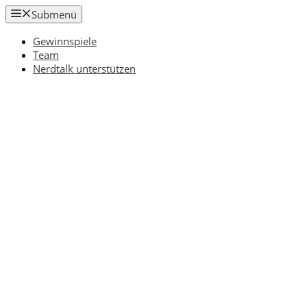
Zum
Submenü
Inhalt
springen
Gewinnspiele
Team
Nerdtalk unterstützen