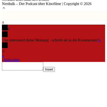
Nerdtalk – Der Podcast über Kinofilme | Copyright © 2026
4
0
Uns interessiert deine Meinung - schreib sie in die Kommentare!
x
(
)
x
|
Antworten
Insert