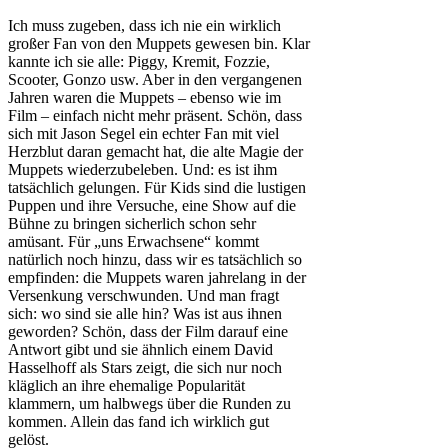
Ich muss zugeben, dass ich nie ein wirklich
großer Fan von den Muppets gewesen bin. Klar
kannte ich sie alle: Piggy, Kremit, Fozzie,
Scooter, Gonzo usw. Aber in den vergangenen
Jahren waren die Muppets – ebenso wie im
Film – einfach nicht mehr präsent. Schön, dass
sich mit Jason Segel ein echter Fan mit viel
Herzblut daran gemacht hat, die alte Magie der
Muppets wiederzubeleben. Und: es ist ihm
tatsächlich gelungen. Für Kids sind die lustigen
Puppen und ihre Versuche, eine Show auf die
Bühne zu bringen sicherlich schon sehr
amüsant. Für „uns Erwachsene“ kommt
natürlich noch hinzu, dass wir es tatsächlich so
empfinden: die Muppets waren jahrelang in der
Versenkung verschwunden. Und man fragt
sich: wo sind sie alle hin? Was ist aus ihnen
geworden? Schön, dass der Film darauf eine
Antwort gibt und sie ähnlich einem David
Hasselhoff als Stars zeigt, die sich nur noch
kläglich an ihre ehemalige Popularität
klammern, um halbwegs über die Runden zu
kommen. Allein das fand ich wirklich gut
gelöst.