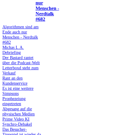
nur
Menschen -
Nerdtalk
#682
Algorithmen sind am
Ende auch nur
Menschen - Nerdtalk
#682
Michas L.A.
Debriefing
Der Bastard rantet
über die Podcast-Welt
Letterboxd steht zum
Verkauf
Rant an den
Kundenservice
Es ist eine weitere
Simpsons
Prophezeiung
eingetreten
Abgesang auf die
physischen Medien
Prime Video KI
Synchro-Debakel
Das Besucher-
Tippspiel ist wieder da