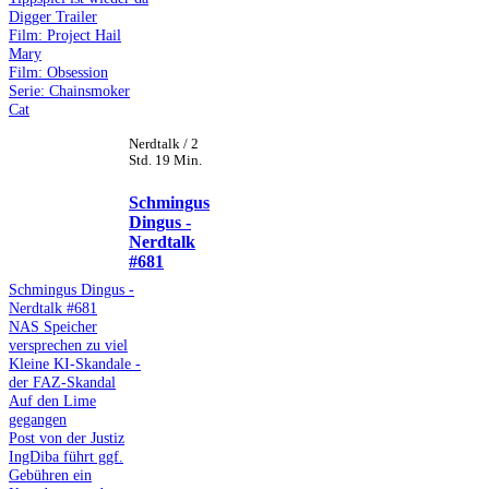
Digger Trailer
Film: Project Hail
Mary
Film: Obsession
Serie: Chainsmoker
Cat
Nerdtalk / 2
Std. 19 Min.
Schmingus
Dingus -
Nerdtalk
#681
Schmingus Dingus -
Nerdtalk #681
NAS Speicher
versprechen zu viel
Kleine KI-Skandale -
der FAZ-Skandal
Auf den Lime
gegangen
Post von der Justiz
IngDiba führt ggf.
Gebühren ein