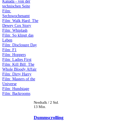
Kanada - von der
technischen Seite
Film:
Sechswochenamt
Film: Walk Hard: The
Dewey Cox Story
Film: Whiplash
Film: So klingt das
Leben
Film: Disclosure Day
Film: F1
Film: Hoppers
Film: Ladies First
Film: Kill Bill: The
Whole Bloody Affair
Film: Dirty Harry
Film: Masters of the
Universe
Film: Hundstage
Film: Backrooms
Nerdtalk / 2 Std.
13 Min.
Dummscrolling