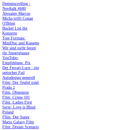
Dummscrolling -
Nerdtalk #680
Alexaner Marcus
Micha trifft Conan
O'Brien
Bucket List der
Konzerte
Tote Formate:
MiniDisc und Kassette
Wir sind nicht bereit
für Smartglasses
YouTube-
Empfehlung: Pix
Der Ferrari Luce - ein
optischer Fail
Autodesign generell
Film: Der Teufel trägt
Prada 2
Film: Obsession
Film: Crime 101
Film: Ladies First
Serie: Love is Blind
Poland
FIlm: Der Super
Mario Galaxy Film
Film: Dream Scenario