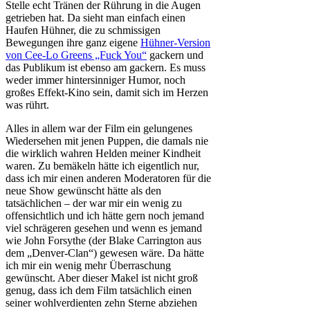
Stelle echt Tränen der Rührung in die Augen
getrieben hat. Da sieht man einfach einen
Haufen Hühner, die zu schmissigen
Bewegungen ihre ganz eigene
Hühner-Version
von Cee-Lo Greens „Fuck You“
gackern und
das Publikum ist ebenso am gackern. Es muss
weder immer hintersinniger Humor, noch
großes Effekt-Kino sein, damit sich im Herzen
was rührt.
Alles in allem war der Film ein gelungenes
Wiedersehen mit jenen Puppen, die damals nie
die wirklich wahren Helden meiner Kindheit
waren. Zu bemäkeln hätte ich eigentlich nur,
dass ich mir einen anderen Moderatoren für die
neue Show gewünscht hätte als den
tatsächlichen – der war mir ein wenig zu
offensichtlich und ich hätte gern noch jemand
viel schrägeren gesehen und wenn es jemand
wie John Forsythe (der Blake Carrington aus
dem „Denver-Clan“) gewesen wäre. Da hätte
ich mir ein wenig mehr Überraschung
gewünscht. Aber dieser Makel ist nicht groß
genug, dass ich dem Film tatsächlich einen
seiner wohlverdienten zehn Sterne abziehen