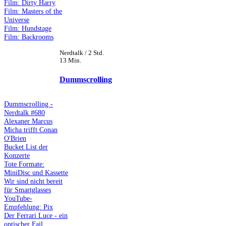
Film: Dirty Harry
Film: Masters of the
Universe
Film: Hundstage
Film: Backrooms
Nerdtalk / 2 Std.
13 Min.
Dummscrolling
Dummscrolling -
Nerdtalk #680
Alexaner Marcus
Micha trifft Conan
O'Brien
Bucket List der
Konzerte
Tote Formate:
MiniDisc und Kassette
Wir sind nicht bereit
für Smartglasses
YouTube-
Empfehlung: Pix
Der Ferrari Luce - ein
optischer Fail