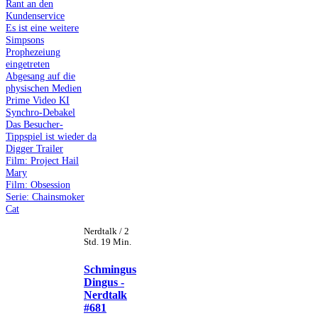
Rant an den
Kundenservice
Es ist eine weitere
Simpsons
Prophezeiung
eingetreten
Abgesang auf die
physischen Medien
Prime Video KI
Synchro-Debakel
Das Besucher-
Tippspiel ist wieder da
Digger Trailer
Film: Project Hail
Mary
Film: Obsession
Serie: Chainsmoker
Cat
Nerdtalk / 2
Std. 19 Min.
Schmingus
Dingus -
Nerdtalk
#681