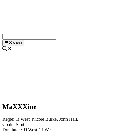
Menü
MaXXXine
Regie:
Ti West
,
Nicole Burke
,
John Hall
,
Coalin Smith
Drehbuch:
Ti West
,
Ti West