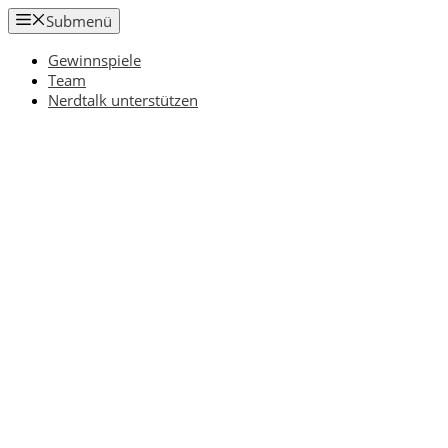
Zum
Submenü
Inhalt
springen
Gewinnspiele
Team
Nerdtalk unterstützen