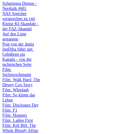
Schmingus Dingus -
Nerdtalk #681
NAS Speicher
versprechen zu viel
Kleine KI-Skandale -
der FAZ-Skandal
Auf den Lime
gegangen
Post von der Justiz
IngDiba führt ggf.
Gebühren ein
Kanada - von der
technischen Seite
Film:
Sechswochenamt
Film: Walk Hard: The
Dewey Cox Story
Film: Whiplash
Film: So klingt das
Leben
Film: Disclosure Day
Film: F1
Film: Hoppers
Film: Ladies First
Film: Kill Bill: The
Whole Bloody Affair