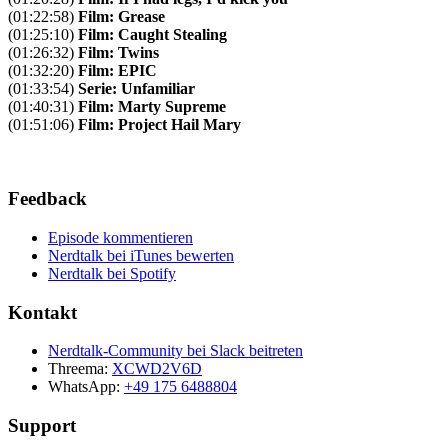
(01:22:58)
Film: Grease
(01:25:10)
Film: Caught Stealing
(01:26:32)
Film: Twins
(01:32:20)
Film: EPIC
(01:33:54)
Serie: Unfamiliar
(01:40:31)
Film: Marty Supreme
(01:51:06)
Film: Project Hail Mary
Feedback
Episode kommentieren
Nerdtalk bei iTunes bewerten
Nerdtalk bei Spotify
Kontakt
Nerdtalk-Community bei Slack beitreten
Threema:
XCWD2V6D
WhatsApp:
+49 175 6488804
Support