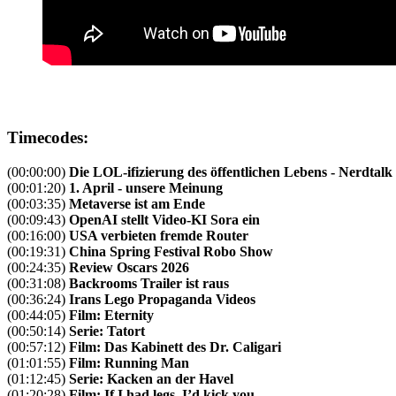
Timecodes:
(00:00:00)
Die LOL-ifizierung des öffentlichen Lebens - Nerdtalk
(00:01:20)
1. April - unsere Meinung
(00:03:35)
Metaverse ist am Ende
(00:09:43)
OpenAI stellt Video-KI Sora ein
(00:16:00)
USA verbieten fremde Router
(00:19:31)
China Spring Festival Robo Show
(00:24:35)
Review Oscars 2026
(00:31:08)
Backrooms Trailer ist raus
(00:36:24)
Irans Lego Propaganda Videos
(00:44:05)
Film: Eternity
(00:50:14)
Serie: Tatort
(00:57:12)
Film: Das Kabinett des Dr. Caligari
(01:01:55)
Film: Running Man
(01:12:45)
Serie: Kacken an der Havel
(01:20:28)
Film: If I had legs, I’d kick you