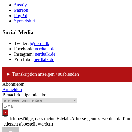
Steady
Patreon
PayPal
Spreadshirt
Social Media
Twitter:
@nerdtalk
Facebook:
nerdtalk.de
Instagram:
nerdtalk.de
YouTube:
nerdtalk.de
Transkription anzeigen / ausblenden
Abonnieren
Anmelden
Benachrichtige mich bei
Ich bestätige, dass meine E-Mail-Adresse genutzt werden darf, 
jederzeit abbestellt werden)