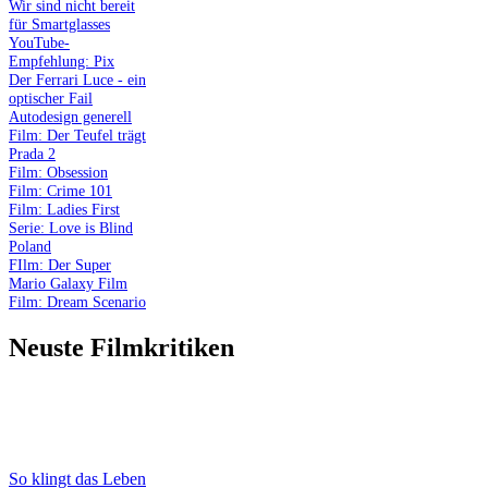
Wir sind nicht bereit
für Smartglasses
YouTube-
Empfehlung: Pix
Der Ferrari Luce - ein
optischer Fail
Autodesign generell
Film: Der Teufel trägt
Prada 2
Film: Obsession
Film: Crime 101
Film: Ladies First
Serie: Love is Blind
Poland
FIlm: Der Super
Mario Galaxy Film
Film: Dream Scenario
Neuste Filmkritiken
So klingt das Leben