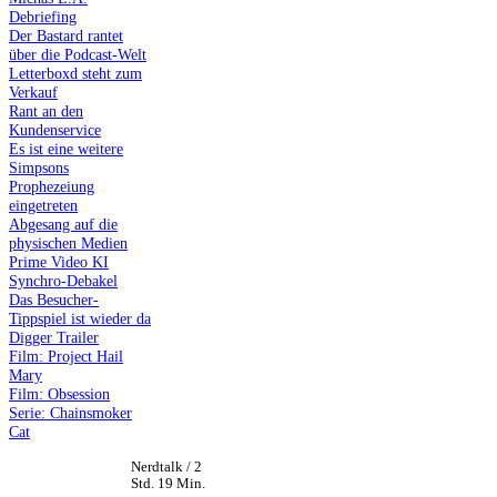
Debriefing
Der Bastard rantet
über die Podcast-Welt
Letterboxd steht zum
Verkauf
Rant an den
Kundenservice
Es ist eine weitere
Simpsons
Prophezeiung
eingetreten
Abgesang auf die
physischen Medien
Prime Video KI
Synchro-Debakel
Das Besucher-
Tippspiel ist wieder da
Digger Trailer
Film: Project Hail
Mary
Film: Obsession
Serie: Chainsmoker
Cat
Nerdtalk / 2
Std. 19 Min.