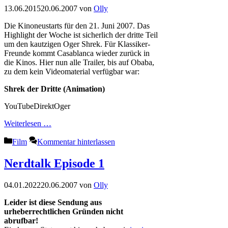
13.06.2015
20.06.2007
von
Olly
Die Kinoneustarts für den 21. Juni 2007. Das
Highlight der Woche ist sicherlich der dritte Teil
um den kautzigen Oger Shrek. Für Klassiker-
Freunde kommt Casablanca wieder zurück in
die Kinos. Hier nun alle Trailer, bis auf Obaba,
zu dem kein Videomaterial verfügbar war:
Shrek der Dritte (Animation)
YouTubeDirektOger
Weiterlesen …
Kategorien
Film
Kommentar hinterlassen
Nerdtalk Episode 1
04.01.2022
20.06.2007
von
Olly
Leider ist diese Sendung aus
urheberrechtlichen Gründen nicht
abrufbar!