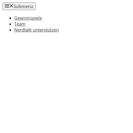
Zum
Submenü
Inhalt
springen
Gewinnspiele
Team
Nerdtalk unterstützen