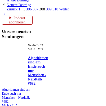
Ältere Beiträge
Neuere Beiträge
Seite
Seite
Seite
Seite
Seite
Seite
←
Zurück
1
…
306
307
308
309
310
Weiter
→
Podcast
abonnieren
Unsere neusten
Sendungen
Nerdtalk / 2
Std. 31 Min.
Algorithmen
sind am
Ende auch
nur
Menschen -
Nerdtalk
#682
Algorithmen sind am
Ende auch nur
Menschen - Nerdtalk
#682
Michas L.A.