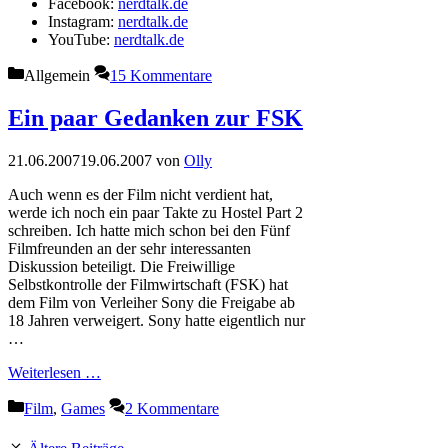
Facebook:
nerdtalk.de
Instagram:
nerdtalk.de
YouTube:
nerdtalk.de
Kategorien
Allgemein
15 Kommentare
Ein paar Gedanken zur FSK
21.06.2007
19.06.2007
von
Olly
Auch wenn es der Film nicht verdient hat,
werde ich noch ein paar Takte zu Hostel Part 2
schreiben. Ich hatte mich schon bei den Fünf
Filmfreunden an der sehr interessanten
Diskussion beteiligt. Die Freiwillige
Selbstkontrolle der Filmwirtschaft (FSK) hat
dem Film von Verleiher Sony die Freigabe ab
18 Jahren verweigert. Sony hatte eigentlich nur
…
Weiterlesen …
Kategorien
Film
,
Games
2 Kommentare