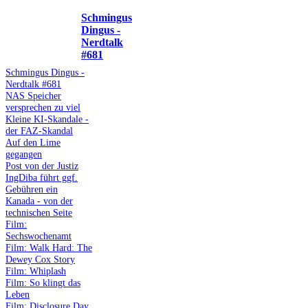
Schmingus
Dingus -
Nerdtalk
#681
Schmingus Dingus -
Nerdtalk #681
NAS Speicher
versprechen zu viel
Kleine KI-Skandale -
der FAZ-Skandal
Auf den Lime
gegangen
Post von der Justiz
IngDiba führt ggf.
Gebühren ein
Kanada - von der
technischen Seite
Film:
Sechswochenamt
Film: Walk Hard: The
Dewey Cox Story
Film: Whiplash
Film: So klingt das
Leben
Film: Disclosure Day