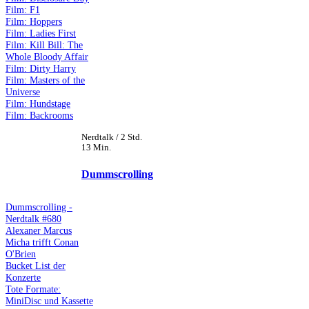
Film: F1
Film: Hoppers
Film: Ladies First
Film: Kill Bill: The
Whole Bloody Affair
Film: Dirty Harry
Film: Masters of the
Universe
Film: Hundstage
Film: Backrooms
Nerdtalk / 2 Std.
13 Min.
Dummscrolling
Dummscrolling -
Nerdtalk #680
Alexaner Marcus
Micha trifft Conan
O'Brien
Bucket List der
Konzerte
Tote Formate:
MiniDisc und Kassette