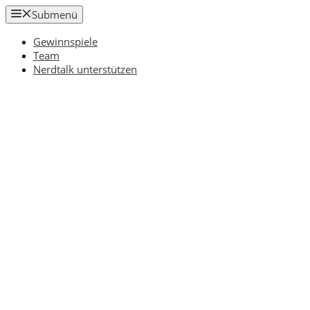
Zum
Submenü
Inhalt
springen
Gewinnspiele
Team
Nerdtalk unterstützen