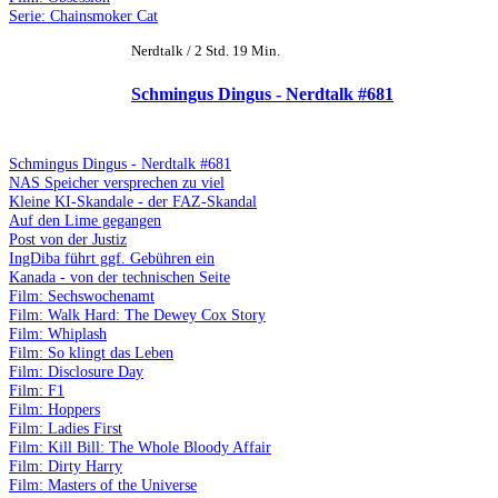
Serie: Chainsmoker Cat
Nerdtalk / 2 Std. 19 Min.
Schmingus Dingus - Nerdtalk #681
Schmingus Dingus - Nerdtalk #681
NAS Speicher versprechen zu viel
Kleine KI-Skandale - der FAZ-Skandal
Auf den Lime gegangen
Post von der Justiz
IngDiba führt ggf. Gebühren ein
Kanada - von der technischen Seite
Film: Sechswochenamt
Film: Walk Hard: The Dewey Cox Story
Film: Whiplash
Film: So klingt das Leben
Film: Disclosure Day
Film: F1
Film: Hoppers
Film: Ladies First
Film: Kill Bill: The Whole Bloody Affair
Film: Dirty Harry
Film: Masters of the Universe