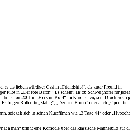
 es als liebenswürdiger Ossi in „Friendship!“, als guter Freund in
r Pilot in „Der rote Baron“. Es scheint, als ob Schweighöfer für jedes
man ihn schon 2001 in „Herz im Kopf“ im Kino sehen, sein Druchbruch 
Es folgen Rollen in „3faltig“, „Der rote Baron“ oder auch „Operation
nn, spiegelt sich in seinen Kurzfilmen wie „3 Tage 44“ oder „Hypoch
hat a man“ bringt eine Komödie über das klassische Männerbild auf di