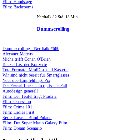
Film: Hundstage
Film: Backrooms
Nerdtalk / 2 Std. 13 Min.
Dummscrolling
Dummscrolling - Nerdtalk #680
Alexaner Marcus
Micha trifft Conan O'Brien
Bucket List der Konzerte
Tote Formate: MiniDisc und Kassette
Wir sind nicht bereit für Smartglasses
YouTube-Empfehlung: Pix
Der Ferrari Luce - ein optischer Fail
Autodesign generell
Film: Der Teufel trägt Prada 2
Film: Obsession
Film: Crime 101
Film: Ladies First
Serie: Love is Blind Poland
FIlm: Der Super Mario Galaxy Film
Film: Dream Scenario