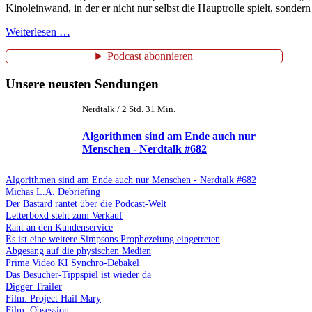
Kinoleinwand, in der er nicht nur selbst die Hauptrolle spielt, sond
Weiterlesen …
Podcast abonnieren
Unsere neusten Sendungen
Nerdtalk / 2 Std. 31 Min.
Algorithmen sind am Ende auch nur
Menschen - Nerdtalk #682
Algorithmen sind am Ende auch nur Menschen - Nerdtalk #682
Michas L.A. Debriefing
Der Bastard rantet über die Podcast-Welt
Letterboxd steht zum Verkauf
Rant an den Kundenservice
Es ist eine weitere Simpsons Prophezeiung eingetreten
Abgesang auf die physischen Medien
Prime Video KI Synchro-Debakel
Das Besucher-Tippspiel ist wieder da
Digger Trailer
Film: Project Hail Mary
Film: Obsession