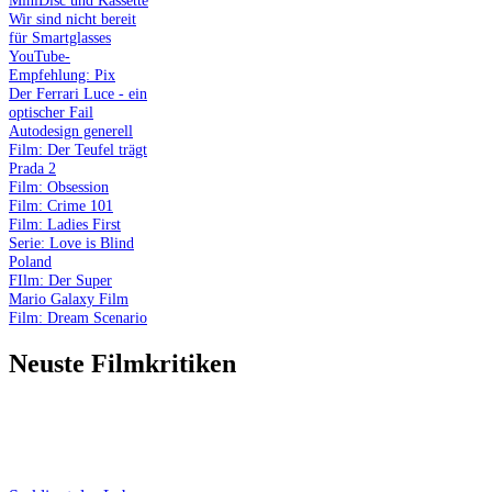
Wir sind nicht bereit
für Smartglasses
YouTube-
Empfehlung: Pix
Der Ferrari Luce - ein
optischer Fail
Autodesign generell
Film: Der Teufel trägt
Prada 2
Film: Obsession
Film: Crime 101
Film: Ladies First
Serie: Love is Blind
Poland
FIlm: Der Super
Mario Galaxy Film
Film: Dream Scenario
Neuste Filmkritiken