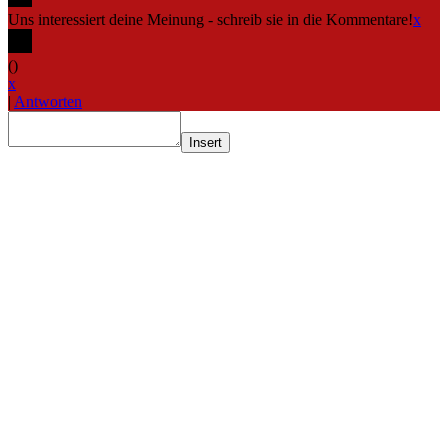
Uns interessiert deine Meinung - schreib sie in die Kommentare!
x
(
)
x
|
Antworten
Insert