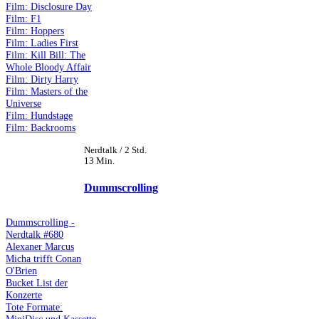
Film: Disclosure Day
Film: F1
Film: Hoppers
Film: Ladies First
Film: Kill Bill: The
Whole Bloody Affair
Film: Dirty Harry
Film: Masters of the
Universe
Film: Hundstage
Film: Backrooms
Nerdtalk / 2 Std.
13 Min.
Dummscrolling
Dummscrolling -
Nerdtalk #680
Alexaner Marcus
Micha trifft Conan
O'Brien
Bucket List der
Konzerte
Tote Formate:
MiniDisc und Kassette