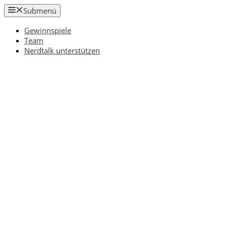
Zum
Submenü
Inhalt
springen
Gewinnspiele
Team
Nerdtalk unterstützen