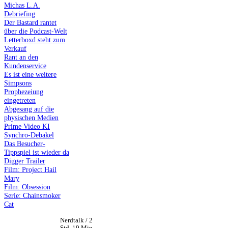
Michas L.A.
Debriefing
Der Bastard rantet
über die Podcast-Welt
Letterboxd steht zum
Verkauf
Rant an den
Kundenservice
Es ist eine weitere
Simpsons
Prophezeiung
eingetreten
Abgesang auf die
physischen Medien
Prime Video KI
Synchro-Debakel
Das Besucher-
Tippspiel ist wieder da
Digger Trailer
Film: Project Hail
Mary
Film: Obsession
Serie: Chainsmoker
Cat
Nerdtalk / 2
Std. 19 Min.