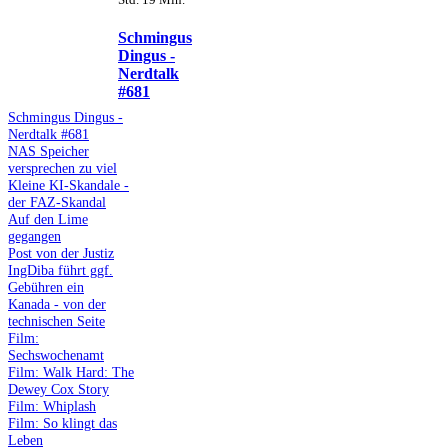
Schmingus
Dingus -
Nerdtalk
#681
Schmingus Dingus -
Nerdtalk #681
NAS Speicher
versprechen zu viel
Kleine KI-Skandale -
der FAZ-Skandal
Auf den Lime
gegangen
Post von der Justiz
IngDiba führt ggf.
Gebühren ein
Kanada - von der
technischen Seite
Film:
Sechswochenamt
Film: Walk Hard: The
Dewey Cox Story
Film: Whiplash
Film: So klingt das
Leben