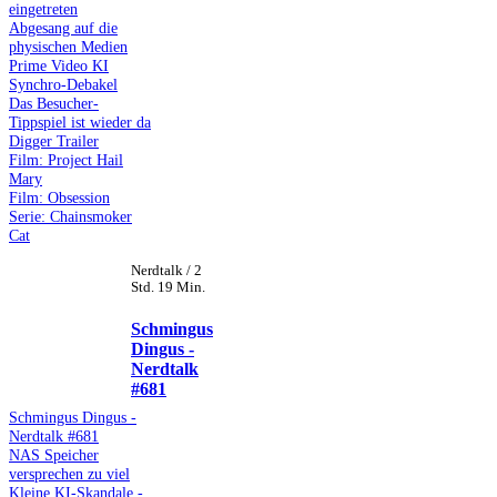
eingetreten
Abgesang auf die
physischen Medien
Prime Video KI
Synchro-Debakel
Das Besucher-
Tippspiel ist wieder da
Digger Trailer
Film: Project Hail
Mary
Film: Obsession
Serie: Chainsmoker
Cat
Nerdtalk / 2
Std. 19 Min.
Schmingus
Dingus -
Nerdtalk
#681
Schmingus Dingus -
Nerdtalk #681
NAS Speicher
versprechen zu viel
Kleine KI-Skandale -