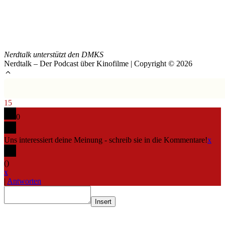
Nerdtalk unterstützt den DMKS
Nerdtalk – Der Podcast über Kinofilme | Copyright © 2026
15
0
Uns interessiert deine Meinung - schreib sie in die Kommentare!
x
(
)
x
|
Antworten
Insert