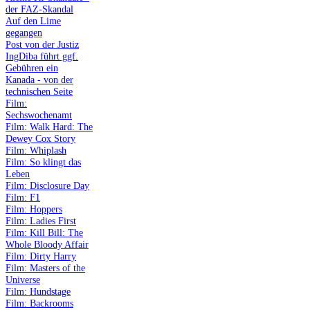
der FAZ-Skandal
Auf den Lime
gegangen
Post von der Justiz
IngDiba führt ggf.
Gebühren ein
Kanada - von der
technischen Seite
Film:
Sechswochenamt
Film: Walk Hard: The
Dewey Cox Story
Film: Whiplash
Film: So klingt das
Leben
Film: Disclosure Day
Film: F1
Film: Hoppers
Film: Ladies First
Film: Kill Bill: The
Whole Bloody Affair
Film: Dirty Harry
Film: Masters of the
Universe
Film: Hundstage
Film: Backrooms