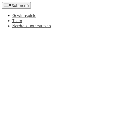
Zum
Submenü
Inhalt
springen
Gewinnspiele
Team
Nerdtalk unterstützen