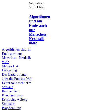
Nerdtalk / 2
Std. 31 Min.
Algorithmen
sind am
Ende auch
nur
Menschen -
Nerdtalk
#682
Algorithmen sind am
Ende auch nur
Menschen - Nerdtalk
#682
Michas L.A.
Debriefing
Der Bastard rantet
über die Podcast-Welt
Letterboxd steht zum
Verkauf
Rant an den
Kundenservice
Es ist eine weitere
Simpsons
Prophezeiung