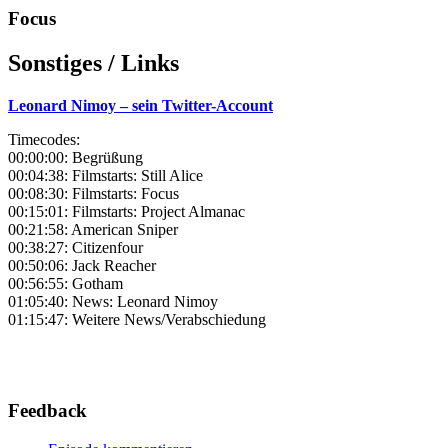
Focus
Sonstiges / Links
Leonard Nimoy – sein Twitter-Account
Timecodes:
00:00:00: Begrüßung
00:04:38: Filmstarts: Still Alice
00:08:30: Filmstarts: Focus
00:15:01: Filmstarts: Project Almanac
00:21:58: American Sniper
00:38:27: Citizenfour
00:50:06: Jack Reacher
00:56:55: Gotham
01:05:40: News: Leonard Nimoy
01:15:47: Weitere News/Verabschiedung
Feedback