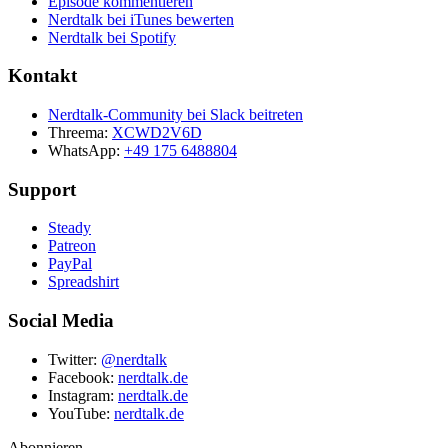
Episode kommentieren
Nerdtalk bei iTunes bewerten
Nerdtalk bei Spotify
Kontakt
Nerdtalk-Community bei Slack beitreten
Threema:
XCWD2V6D
WhatsApp:
+49 175 6488804
Support
Steady
Patreon
PayPal
Spreadshirt
Social Media
Twitter:
@nerdtalk
Facebook:
nerdtalk.de
Instagram:
nerdtalk.de
YouTube:
nerdtalk.de
Abonnieren