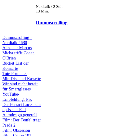
Nerdtalk / 2 Std.
13 Min.
Dummscrolling
Dummscrolling -
Nerdtalk #680
Alexaner Marcus
Micha trifft Conan
O'Brien
Bucket List der
Konzerte
Tote Formate:
MiniDisc und Kassette
Wir sind nicht bereit
für Smartglasses
YouTube-
Empfehlung: Pix
Der Ferrari Luce - ein
optischer Fail
Autodesign generell
Film: Der Teufel trägt
Prada 2
Film: Obsession
Film: Crime 101