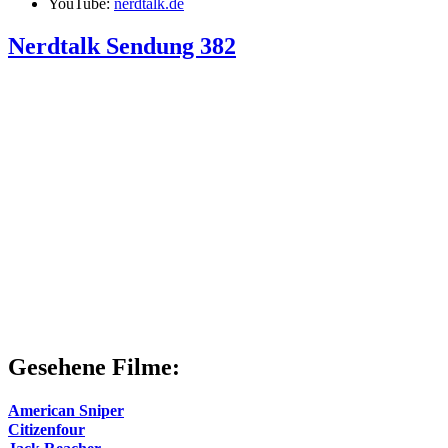
YouTube:
nerdtalk.de
Nerdtalk Sendung 382
Gesehene Filme:
American Sniper
Citizenfour