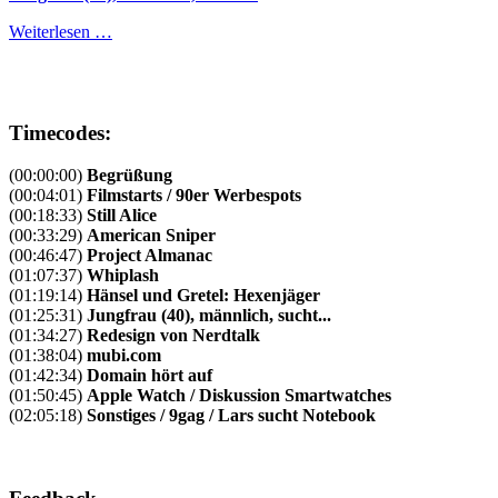
Weiterlesen …
Timecodes:
(00:00:00)
Begrüßung
(00:04:01)
Filmstarts / 90er Werbespots
(00:18:33)
Still Alice
(00:33:29)
American Sniper
(00:46:47)
Project Almanac
(01:07:37)
Whiplash
(01:19:14)
Hänsel und Gretel: Hexenjäger
(01:25:31)
Jungfrau (40), männlich, sucht...
(01:34:27)
Redesign von Nerdtalk
(01:38:04)
mubi.com
(01:42:34)
Domain hört auf
(01:50:45)
Apple Watch / Diskussion Smartwatches
(02:05:18)
Sonstiges / 9gag / Lars sucht Notebook