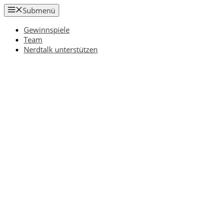
Zum
Submenü
Inhalt
springen
Gewinnspiele
Team
Nerdtalk unterstützen