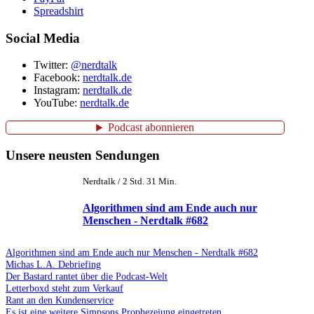
Spreadshirt
Social Media
Twitter:
@nerdtalk
Facebook:
nerdtalk.de
Instagram:
nerdtalk.de
YouTube:
nerdtalk.de
Podcast abonnieren
Unsere neusten Sendungen
Nerdtalk / 2 Std. 31 Min.
Algorithmen sind am Ende auch nur
Menschen - Nerdtalk #682
Algorithmen sind am Ende auch nur Menschen - Nerdtalk #682
Michas L.A. Debriefing
Der Bastard rantet über die Podcast-Welt
Letterboxd steht zum Verkauf
Rant an den Kundenservice
Es ist eine weitere Simpsons Prophezeiung eingetreten