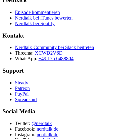
Feedback
Episode kommentieren
Nerdtalk bei iTunes bewerten
Nerdtalk bei Spotify
Kontakt
Nerdtalk-Community bei Slack beitreten
Threema:
XCWD2V6D
WhatsApp:
+49 175 6488804
Support
Steady
Patreon
PayPal
Spreadshirt
Social Media
Twitter:
@nerdtalk
Facebook:
nerdtalk.de
Instagram:
nerdtalk.de