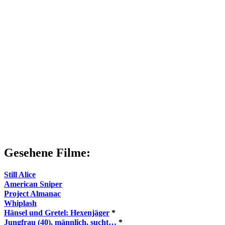
Gesehene Filme:
Still Alice
American Sniper
Project Almanac
Whiplash
Hänsel und Gretel: Hexenjäger
*
Jungfrau (40), männlich, sucht…
*