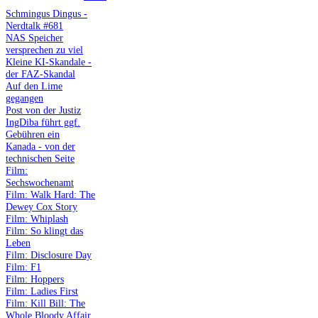
Schmingus Dingus -
Nerdtalk #681
NAS Speicher
versprechen zu viel
Kleine KI-Skandale -
der FAZ-Skandal
Auf den Lime
gegangen
Post von der Justiz
IngDiba führt ggf.
Gebühren ein
Kanada - von der
technischen Seite
Film:
Sechswochenamt
Film: Walk Hard: The
Dewey Cox Story
Film: Whiplash
Film: So klingt das
Leben
Film: Disclosure Day
Film: F1
Film: Hoppers
Film: Ladies First
Film: Kill Bill: The
Whole Bloody Affair