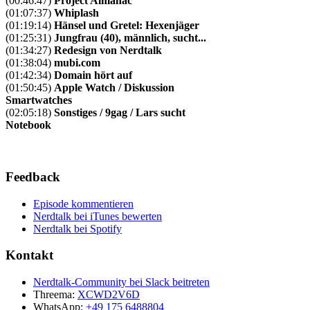
(00:46:47)
Project Almanac
(01:07:37)
Whiplash
(01:19:14)
Hänsel und Gretel: Hexenjäger
(01:25:31)
Jungfrau (40), männlich, sucht...
(01:34:27)
Redesign von Nerdtalk
(01:38:04)
mubi.com
(01:42:34)
Domain hört auf
(01:50:45)
Apple Watch / Diskussion
Smartwatches
(02:05:18)
Sonstiges / 9gag / Lars sucht
Notebook
Feedback
Episode kommentieren
Nerdtalk bei iTunes bewerten
Nerdtalk bei Spotify
Kontakt
Nerdtalk-Community bei Slack beitreten
Threema:
XCWD2V6D
WhatsApp:
+49 175 6488804