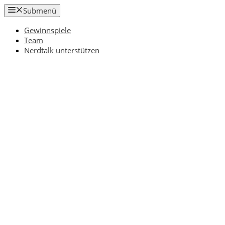
Zum
Submenü
Inhalt
springen
Gewinnspiele
Team
Nerdtalk unterstützen