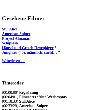
Gesehene Filme:
Still Alice
American Sniper
Project Almanac
Whiplash
Hänsel und Gretel: Hexenjäger
*
Jungfrau (40), männlich, sucht…
*
Weiterlesen …
Timecodes:
(00:00:00)
Begrüßung
(00:04:01)
Filmstarts / 90er Werbespots
(00:18:33)
Still Alice
(00:33:29)
American Sniper