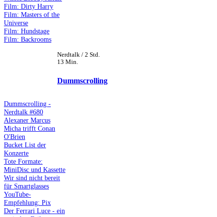
Film: Dirty Harry
Film: Masters of the
Universe
Film: Hundstage
Film: Backrooms
Nerdtalk / 2 Std.
13 Min.
Dummscrolling
Dummscrolling -
Nerdtalk #680
Alexaner Marcus
Micha trifft Conan
O'Brien
Bucket List der
Konzerte
Tote Formate:
MiniDisc und Kassette
Wir sind nicht bereit
für Smartglasses
YouTube-
Empfehlung: Pix
Der Ferrari Luce - ein