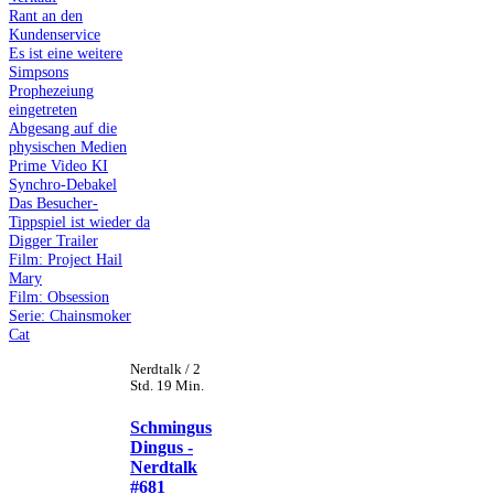
Rant an den
Kundenservice
Es ist eine weitere
Simpsons
Prophezeiung
eingetreten
Abgesang auf die
physischen Medien
Prime Video KI
Synchro-Debakel
Das Besucher-
Tippspiel ist wieder da
Digger Trailer
Film: Project Hail
Mary
Film: Obsession
Serie: Chainsmoker
Cat
Nerdtalk / 2
Std. 19 Min.
Schmingus
Dingus -
Nerdtalk
#681