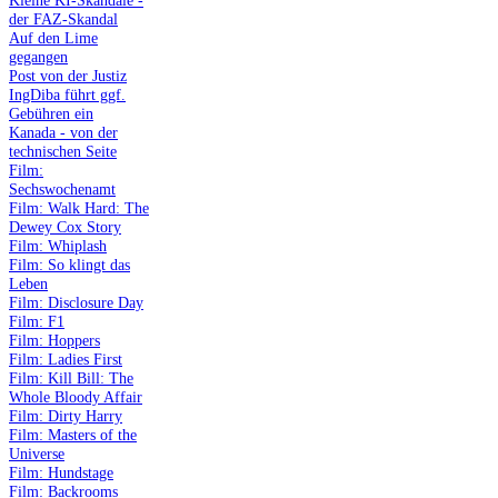
Kleine KI-Skandale -
der FAZ-Skandal
Auf den Lime
gegangen
Post von der Justiz
IngDiba führt ggf.
Gebühren ein
Kanada - von der
technischen Seite
Film:
Sechswochenamt
Film: Walk Hard: The
Dewey Cox Story
Film: Whiplash
Film: So klingt das
Leben
Film: Disclosure Day
Film: F1
Film: Hoppers
Film: Ladies First
Film: Kill Bill: The
Whole Bloody Affair
Film: Dirty Harry
Film: Masters of the
Universe
Film: Hundstage
Film: Backrooms