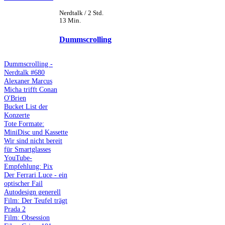
Nerdtalk / 2 Std.
13 Min.
Dummscrolling
Dummscrolling -
Nerdtalk #680
Alexaner Marcus
Micha trifft Conan
O'Brien
Bucket List der
Konzerte
Tote Formate:
MiniDisc und Kassette
Wir sind nicht bereit
für Smartglasses
YouTube-
Empfehlung: Pix
Der Ferrari Luce - ein
optischer Fail
Autodesign generell
Film: Der Teufel trägt
Prada 2
Film: Obsession