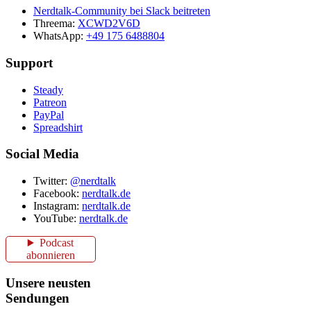
Nerdtalk-Community bei Slack beitreten
Threema:
XCWD2V6D
WhatsApp:
+49 175 6488804
Support
Steady
Patreon
PayPal
Spreadshirt
Social Media
Twitter:
@nerdtalk
Facebook:
nerdtalk.de
Instagram:
nerdtalk.de
YouTube:
nerdtalk.de
Podcast
abonnieren
Unsere neusten
Sendungen