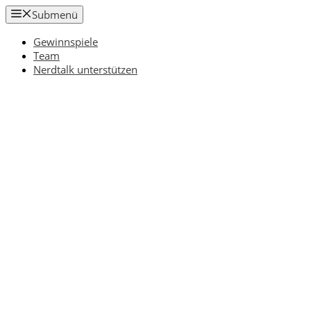
Zum
Submenü
Inhalt
springen
Gewinnspiele
Team
Nerdtalk unterstützen