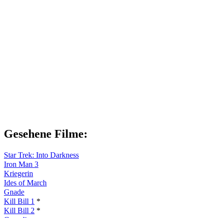
Gesehene Filme:
Star Trek: Into Darkness
Iron Man 3
Kriegerin
Ides of March
Gnade
Kill Bill 1
*
Kill Bill 2
*