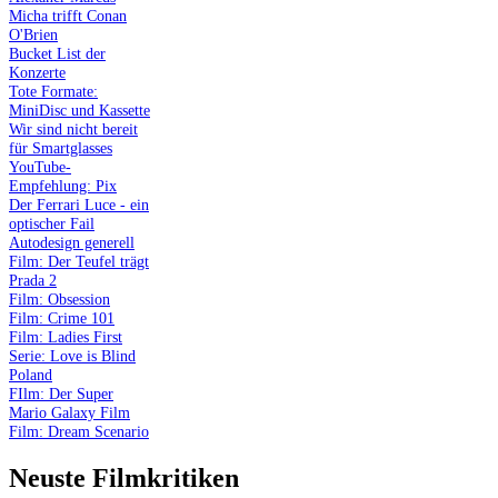
Micha trifft Conan
O'Brien
Bucket List der
Konzerte
Tote Formate:
MiniDisc und Kassette
Wir sind nicht bereit
für Smartglasses
YouTube-
Empfehlung: Pix
Der Ferrari Luce - ein
optischer Fail
Autodesign generell
Film: Der Teufel trägt
Prada 2
Film: Obsession
Film: Crime 101
Film: Ladies First
Serie: Love is Blind
Poland
FIlm: Der Super
Mario Galaxy Film
Film: Dream Scenario
Neuste Filmkritiken