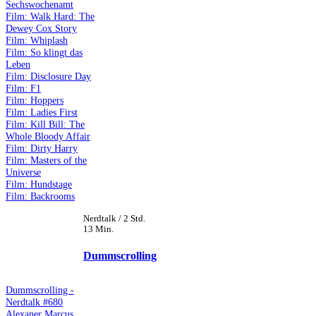
Sechswochenamt
Film: Walk Hard: The
Dewey Cox Story
Film: Whiplash
Film: So klingt das
Leben
Film: Disclosure Day
Film: F1
Film: Hoppers
Film: Ladies First
Film: Kill Bill: The
Whole Bloody Affair
Film: Dirty Harry
Film: Masters of the
Universe
Film: Hundstage
Film: Backrooms
Nerdtalk / 2 Std.
13 Min.
Dummscrolling
Dummscrolling -
Nerdtalk #680
Alexaner Marcus