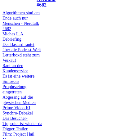
#682
Algorithmen sind am
Ende auch nur
Menschen - Nerdtalk
#682
Michas L.A.
Debriefing
Der Bastard rantet
über die Podcast-Welt
Letterboxd steht zum
Verkauf
Rant an den
Kundenservice
Es ist eine weitere
Simpsons
Prophezeiung
eingetreten
Abgesang auf die
physischen Medien
Prime Video KI
Synchro-Debakel
Das Besucher-
Tippspiel ist wieder da
Digger Trailer
Film: Project Hail