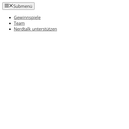
Zum
Submenü
Inhalt
springen
Gewinnspiele
Team
Nerdtalk unterstützen