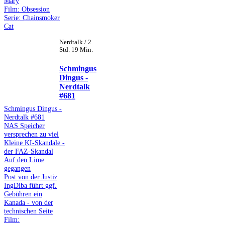
Mary
Film: Obsession
Serie: Chainsmoker
Cat
Nerdtalk / 2
Std. 19 Min.
Schmingus
Dingus -
Nerdtalk
#681
Schmingus Dingus -
Nerdtalk #681
NAS Speicher
versprechen zu viel
Kleine KI-Skandale -
der FAZ-Skandal
Auf den Lime
gegangen
Post von der Justiz
IngDiba führt ggf.
Gebühren ein
Kanada - von der
technischen Seite
Film: