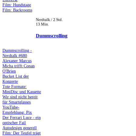
Film: Hundstage
Film: Backrooms
Nerdtalk / 2 Std.
13 Min.
Dummscrolling
Dummscrolling -
Nerdtalk #680
Alexaner Marcus
Micha trifft Conan
O'Brien
Bucket List der
Konzerte
Tote Formate:
MiniDisc und Kassette
Wir sind nicht bereit
für Smartglasses
YouTube-
Empfehlung: Pix
Der Ferrari Luce - ein
optischer Fail
Autodesign generell
Film: Der Teufel trägt