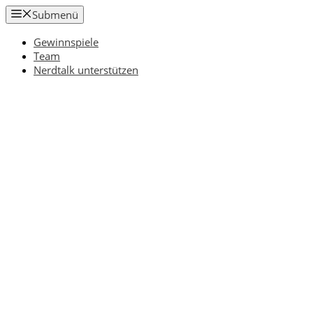
Zum
Submenü
Inhalt
springen
Gewinnspiele
Team
Nerdtalk unterstützen