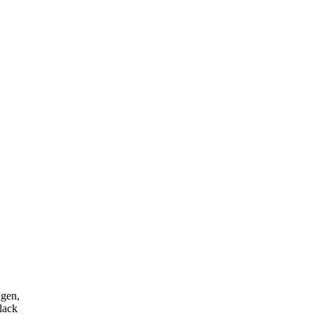
ügen,
lack