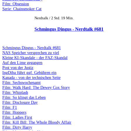
Film: Obsession
Serie: Chainsmoker Cat
Nerdtalk / 2 Std. 19 Min.
Schmingus Dingus - Nerdtalk #681
Schmingus Dingus - Nerdtalk #681
NAS Speicher versprechen zu viel
Kleine KI-Skandale - der FAZ-Skandal
Auf den Lime gegangen
Post von der Justiz
IngDiba führt ggf. Gebühren ein
Kanada - von der technischen Seite
Film: Sechswochenamt
Film: Walk Hard: The Dewey Cox Story
Film: Whiplash
Film: So klingt das Leben
Film: Disclosure Day
Film: F1
Film: Hoppers
Film: Ladies First
Film: Kill Bill: The Whole Bloody Affair
Film: Dirty Harry