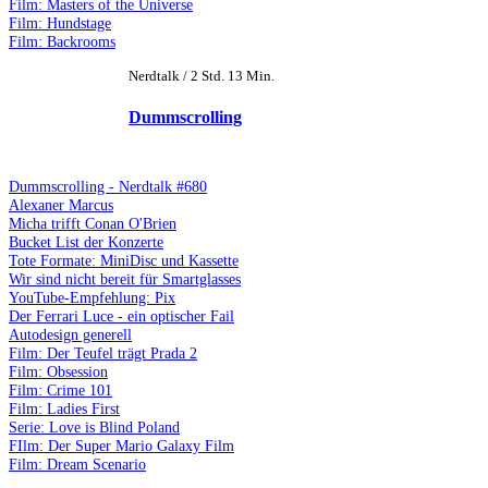
Film: Masters of the Universe
Film: Hundstage
Film: Backrooms
Nerdtalk / 2 Std. 13 Min.
Dummscrolling
Dummscrolling - Nerdtalk #680
Alexaner Marcus
Micha trifft Conan O'Brien
Bucket List der Konzerte
Tote Formate: MiniDisc und Kassette
Wir sind nicht bereit für Smartglasses
YouTube-Empfehlung: Pix
Der Ferrari Luce - ein optischer Fail
Autodesign generell
Film: Der Teufel trägt Prada 2
Film: Obsession
Film: Crime 101
Film: Ladies First
Serie: Love is Blind Poland
FIlm: Der Super Mario Galaxy Film
Film: Dream Scenario