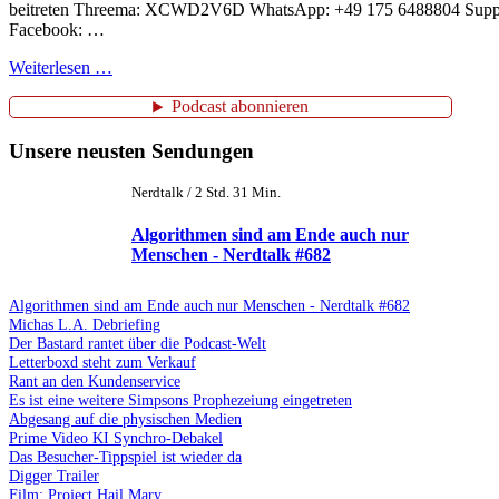
beitreten Threema: XCWD2V6D WhatsApp: +49 175 6488804 Support 
Facebook: …
Weiterlesen …
Podcast abonnieren
Unsere neusten Sendungen
Nerdtalk / 2 Std. 31 Min.
Algorithmen sind am Ende auch nur
Menschen - Nerdtalk #682
Algorithmen sind am Ende auch nur Menschen - Nerdtalk #682
Michas L.A. Debriefing
Der Bastard rantet über die Podcast-Welt
Letterboxd steht zum Verkauf
Rant an den Kundenservice
Es ist eine weitere Simpsons Prophezeiung eingetreten
Abgesang auf die physischen Medien
Prime Video KI Synchro-Debakel
Das Besucher-Tippspiel ist wieder da
Digger Trailer
Film: Project Hail Mary