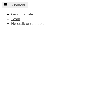
Zum
Submenü
Inhalt
springen
Gewinnspiele
Team
Nerdtalk unterstützen