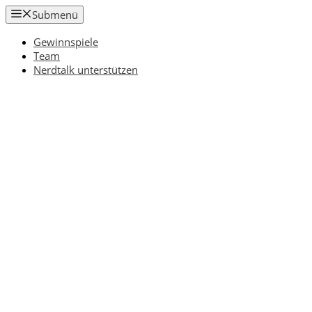
Zum
Submenü
Inhalt
springen
Gewinnspiele
Team
Nerdtalk unterstützen