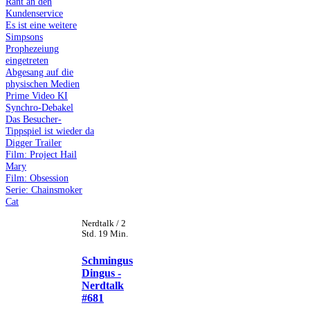
Rant an den
Kundenservice
Es ist eine weitere
Simpsons
Prophezeiung
eingetreten
Abgesang auf die
physischen Medien
Prime Video KI
Synchro-Debakel
Das Besucher-
Tippspiel ist wieder da
Digger Trailer
Film: Project Hail
Mary
Film: Obsession
Serie: Chainsmoker
Cat
Nerdtalk / 2
Std. 19 Min.
Schmingus
Dingus -
Nerdtalk
#681