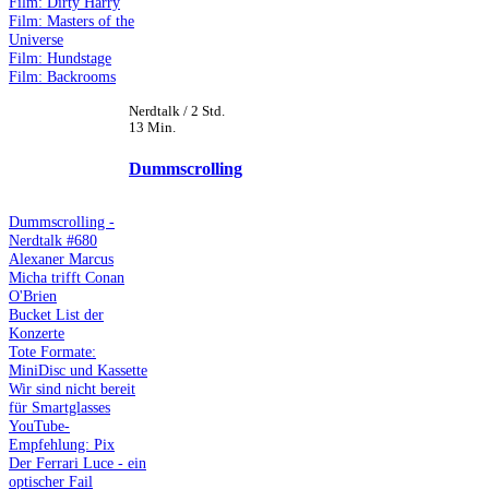
Film: Dirty Harry
Film: Masters of the
Universe
Film: Hundstage
Film: Backrooms
Nerdtalk / 2 Std.
13 Min.
Dummscrolling
Dummscrolling -
Nerdtalk #680
Alexaner Marcus
Micha trifft Conan
O'Brien
Bucket List der
Konzerte
Tote Formate:
MiniDisc und Kassette
Wir sind nicht bereit
für Smartglasses
YouTube-
Empfehlung: Pix
Der Ferrari Luce - ein
optischer Fail