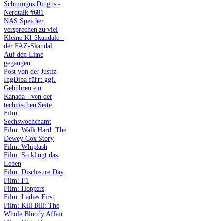
Schmingus Dingus -
Nerdtalk #681
NAS Speicher
versprechen zu viel
Kleine KI-Skandale -
der FAZ-Skandal
Auf den Lime
gegangen
Post von der Justiz
IngDiba führt ggf.
Gebühren ein
Kanada - von der
technischen Seite
Film:
Sechswochenamt
Film: Walk Hard: The
Dewey Cox Story
Film: Whiplash
Film: So klingt das
Leben
Film: Disclosure Day
Film: F1
Film: Hoppers
Film: Ladies First
Film: Kill Bill: The
Whole Bloody Affair