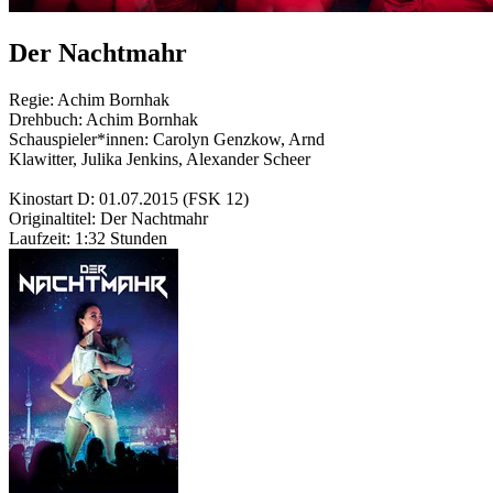
Der Nachtmahr
Regie:
Achim Bornhak
Drehbuch:
Achim Bornhak
Schauspieler*innen:
Carolyn Genzkow
,
Arnd
Klawitter
,
Julika Jenkins
,
Alexander Scheer
Kinostart D:
01.07.2015
(FSK 12)
Originaltitel:
Der Nachtmahr
Laufzeit:
1:32 Stunden