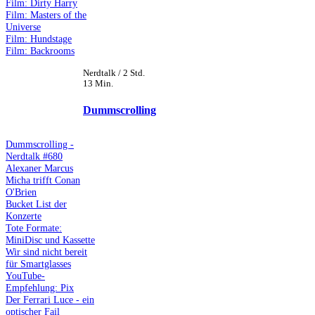
Film: Dirty Harry
Film: Masters of the
Universe
Film: Hundstage
Film: Backrooms
Nerdtalk / 2 Std.
13 Min.
Dummscrolling
Dummscrolling -
Nerdtalk #680
Alexaner Marcus
Micha trifft Conan
O'Brien
Bucket List der
Konzerte
Tote Formate:
MiniDisc und Kassette
Wir sind nicht bereit
für Smartglasses
YouTube-
Empfehlung: Pix
Der Ferrari Luce - ein
optischer Fail