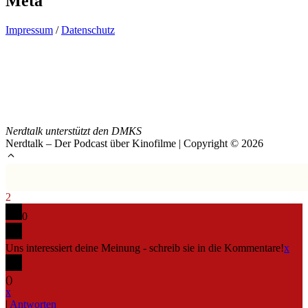
Meta
Impressum
/
Datenschutz
Nerdtalk unterstützt den DMKS
Nerdtalk – Der Podcast über Kinofilme | Copyright © 2026
2
0
Uns interessiert deine Meinung - schreib sie in die Kommentare!
x
(
)
x
|
Antworten