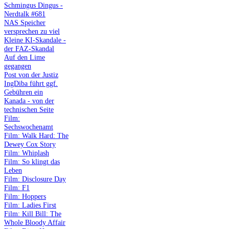
Schmingus Dingus -
Nerdtalk #681
NAS Speicher
versprechen zu viel
Kleine KI-Skandale -
der FAZ-Skandal
Auf den Lime
gegangen
Post von der Justiz
IngDiba führt ggf.
Gebühren ein
Kanada - von der
technischen Seite
Film:
Sechswochenamt
Film: Walk Hard: The
Dewey Cox Story
Film: Whiplash
Film: So klingt das
Leben
Film: Disclosure Day
Film: F1
Film: Hoppers
Film: Ladies First
Film: Kill Bill: The
Whole Bloody Affair