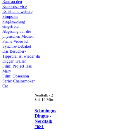
Rant an den
Kundenservice
Es ist eine weitere
Simpsons
Prophezeiung
eingetreten
Abgesang auf die
physischen Medien
Prime Video KI
Synchro-Debakel
Das Besucher-
Tippspiel ist wieder da
Digger Trailer
Film: Project Hail
Mary
Film: Obsession
Serie: Chainsmoker
Cat
Nerdtalk / 2
Std. 19 Min.
Schmingus
Dingus -
Nerdtalk
#681