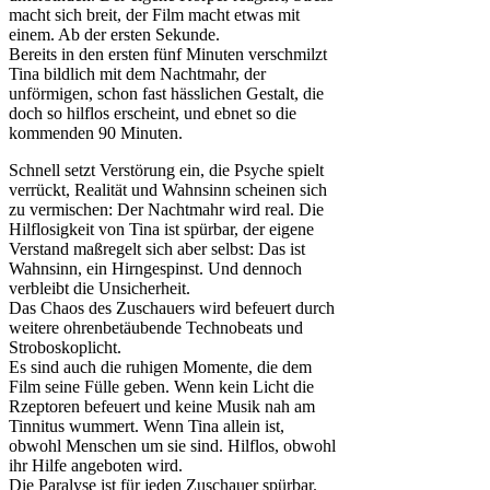
macht sich breit, der Film macht etwas mit
einem. Ab der ersten Sekunde.
Bereits in den ersten fünf Minuten verschmilzt
Tina bildlich mit dem Nachtmahr, der
unförmigen, schon fast hässlichen Gestalt, die
doch so hilflos erscheint, und ebnet so die
kommenden 90 Minuten.
Schnell setzt Verstörung ein, die Psyche spielt
verrückt, Realität und Wahnsinn scheinen sich
zu vermischen: Der Nachtmahr wird real. Die
Hilflosigkeit von Tina ist spürbar, der eigene
Verstand maßregelt sich aber selbst: Das ist
Wahnsinn, ein Hirngespinst. Und dennoch
verbleibt die Unsicherheit.
Das Chaos des Zuschauers wird befeuert durch
weitere ohrenbetäubende Technobeats und
Stroboskoplicht.
Es sind auch die ruhigen Momente, die dem
Film seine Fülle geben. Wenn kein Licht die
Rzeptoren befeuert und keine Musik nah am
Tinnitus wummert. Wenn Tina allein ist,
obwohl Menschen um sie sind. Hilflos, obwohl
ihr Hilfe angeboten wird.
Die Paralyse ist für jeden Zuschauer spürbar.