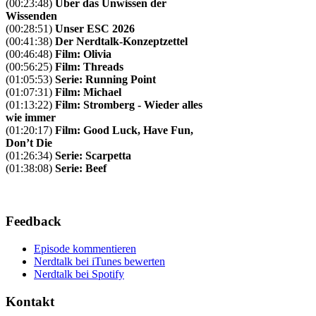
(00:23:48)
Über das Unwissen der
Wissenden
(00:28:51)
Unser ESC 2026
(00:41:38)
Der Nerdtalk-Konzeptzettel
(00:46:48)
Film: Olivia
(00:56:25)
Film: Threads
(01:05:53)
Serie: Running Point
(01:07:31)
Film: Michael
(01:13:22)
Film: Stromberg - Wieder alles
wie immer
(01:20:17)
Film: Good Luck, Have Fun,
Don’t Die
(01:26:34)
Serie: Scarpetta
(01:38:08)
Serie: Beef
Feedback
Episode kommentieren
Nerdtalk bei iTunes bewerten
Nerdtalk bei Spotify
Kontakt