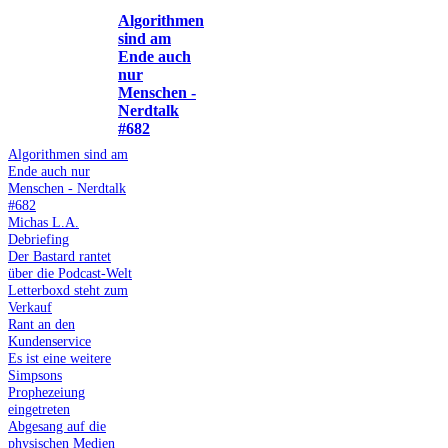
Algorithmen
sind am
Ende auch
nur
Menschen -
Nerdtalk
#682
Algorithmen sind am
Ende auch nur
Menschen - Nerdtalk
#682
Michas L.A.
Debriefing
Der Bastard rantet
über die Podcast-Welt
Letterboxd steht zum
Verkauf
Rant an den
Kundenservice
Es ist eine weitere
Simpsons
Prophezeiung
eingetreten
Abgesang auf die
physischen Medien