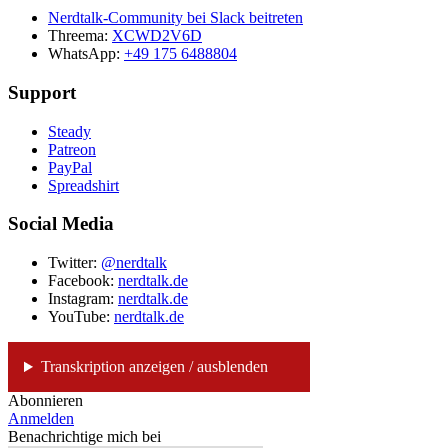
Nerdtalk-Community bei Slack beitreten
Threema:
XCWD2V6D
WhatsApp:
+49 175 6488804
Support
Steady
Patreon
PayPal
Spreadshirt
Social Media
Twitter:
@nerdtalk
Facebook:
nerdtalk.de
Instagram:
nerdtalk.de
YouTube:
nerdtalk.de
Transkription anzeigen / ausblenden
Abonnieren
Anmelden
Benachrichtige mich bei