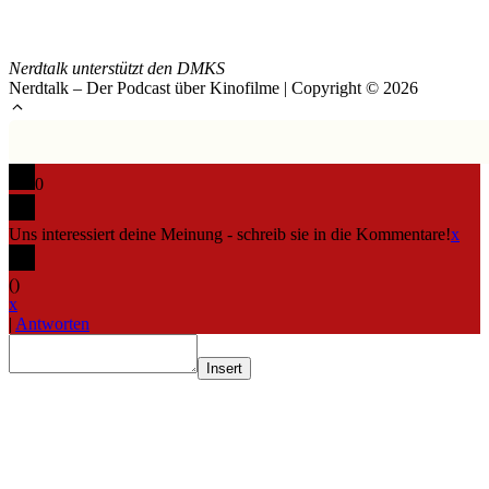
Nerdtalk unterstützt den DMKS
Nerdtalk – Der Podcast über Kinofilme | Copyright © 2026
0
Uns interessiert deine Meinung - schreib sie in die Kommentare!
x
(
)
x
|
Antworten
Insert