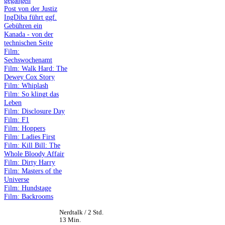
gegangen
Post von der Justiz
IngDiba führt ggf.
Gebühren ein
Kanada - von der
technischen Seite
Film:
Sechswochenamt
Film: Walk Hard: The
Dewey Cox Story
Film: Whiplash
Film: So klingt das
Leben
Film: Disclosure Day
Film: F1
Film: Hoppers
Film: Ladies First
Film: Kill Bill: The
Whole Bloody Affair
Film: Dirty Harry
Film: Masters of the
Universe
Film: Hundstage
Film: Backrooms
Nerdtalk / 2 Std.
13 Min.