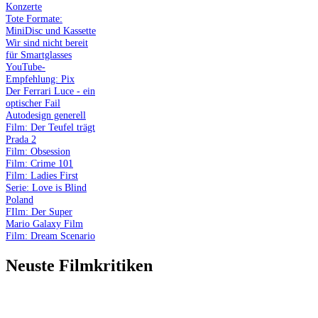
Konzerte
Tote Formate:
MiniDisc und Kassette
Wir sind nicht bereit
für Smartglasses
YouTube-
Empfehlung: Pix
Der Ferrari Luce - ein
optischer Fail
Autodesign generell
Film: Der Teufel trägt
Prada 2
Film: Obsession
Film: Crime 101
Film: Ladies First
Serie: Love is Blind
Poland
FIlm: Der Super
Mario Galaxy Film
Film: Dream Scenario
Neuste Filmkritiken