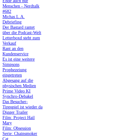
Ende auch nur
Menschen - Nerdtalk
#682
Michas L.A.
Debriefing
Der Bastard rantet
über die Podcast-Welt
Letterboxd steht zum
Verkauf
Rant an den
Kundenservice
Es ist eine weitere
Simpsons
Prophezeiung
eingetreten
Abgesang auf die
physischen Medien
Prime Video KI
Synchro-Debakel
Das Besucher-
Tippspiel ist wieder da
Digger Trailer
Film: Project Hail
Mary
Film: Obsession
Serie: Chainsmoker
Cat