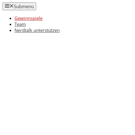
Zum
Submenü
Inhalt
springen
Gewinnspiele
Team
Nerdtalk unterstützen