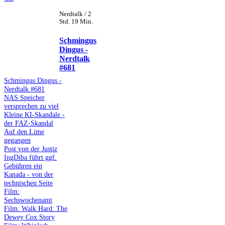
Nerdtalk / 2
Std. 19 Min.
Schmingus
Dingus -
Nerdtalk
#681
Schmingus Dingus -
Nerdtalk #681
NAS Speicher
versprechen zu viel
Kleine KI-Skandale -
der FAZ-Skandal
Auf den Lime
gegangen
Post von der Justiz
IngDiba führt ggf.
Gebühren ein
Kanada - von der
technischen Seite
Film:
Sechswochenamt
Film: Walk Hard: The
Dewey Cox Story