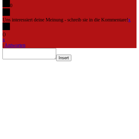
0
Uns interessiert deine Meinung - schreib sie in die Kommentare!
x
(
)
x
|
Antworten
Insert