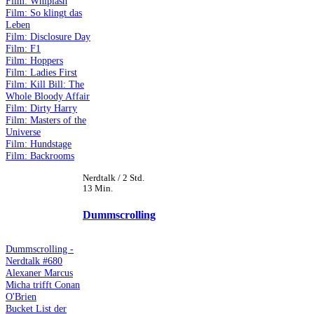
Film: Whiplash
Film: So klingt das
Leben
Film: Disclosure Day
Film: F1
Film: Hoppers
Film: Ladies First
Film: Kill Bill: The
Whole Bloody Affair
Film: Dirty Harry
Film: Masters of the
Universe
Film: Hundstage
Film: Backrooms
Nerdtalk / 2 Std.
13 Min.
Dummscrolling
Dummscrolling -
Nerdtalk #680
Alexaner Marcus
Micha trifft Conan
O'Brien
Bucket List der