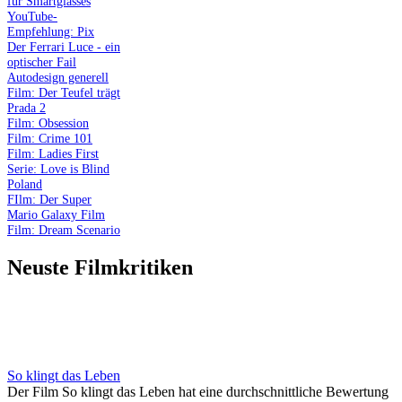
für Smartglasses
YouTube-
Empfehlung: Pix
Der Ferrari Luce - ein
optischer Fail
Autodesign generell
Film: Der Teufel trägt
Prada 2
Film: Obsession
Film: Crime 101
Film: Ladies First
Serie: Love is Blind
Poland
FIlm: Der Super
Mario Galaxy Film
Film: Dream Scenario
Neuste Filmkritiken
So klingt das Leben
Der Film So klingt das Leben hat eine durchschnittliche Bewertung