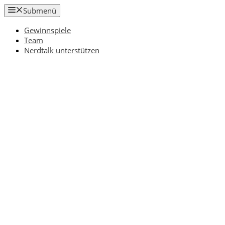
Zum
Submenü
Inhalt
springen
Gewinnspiele
Team
Nerdtalk unterstützen