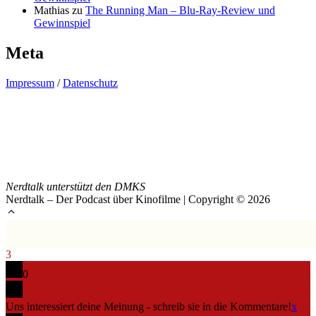
Mathias
zu
The Running Man – Blu-Ray-Review und
Gewinnspiel
Meta
Impressum
/
Datenschutz
Nerdtalk unterstützt den DMKS
Nerdtalk – Der Podcast über Kinofilme | Copyright © 2026
3
0
Uns interessiert deine Meinung - schreib sie in die Kommentare!
x