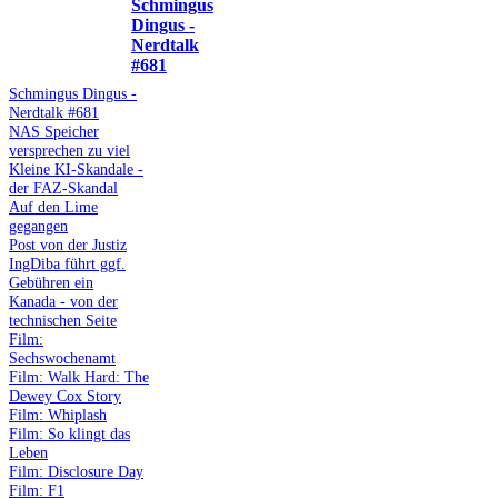
Schmingus
Dingus -
Nerdtalk
#681
Schmingus Dingus -
Nerdtalk #681
NAS Speicher
versprechen zu viel
Kleine KI-Skandale -
der FAZ-Skandal
Auf den Lime
gegangen
Post von der Justiz
IngDiba führt ggf.
Gebühren ein
Kanada - von der
technischen Seite
Film:
Sechswochenamt
Film: Walk Hard: The
Dewey Cox Story
Film: Whiplash
Film: So klingt das
Leben
Film: Disclosure Day
Film: F1