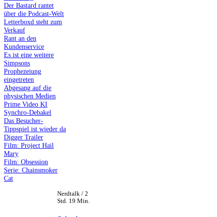
Der Bastard rantet
über die Podcast-Welt
Letterboxd steht zum
Verkauf
Rant an den
Kundenservice
Es ist eine weitere
Simpsons
Prophezeiung
eingetreten
Abgesang auf die
physischen Medien
Prime Video KI
Synchro-Debakel
Das Besucher-
Tippspiel ist wieder da
Digger Trailer
Film: Project Hail
Mary
Film: Obsession
Serie: Chainsmoker
Cat
Nerdtalk / 2
Std. 19 Min.