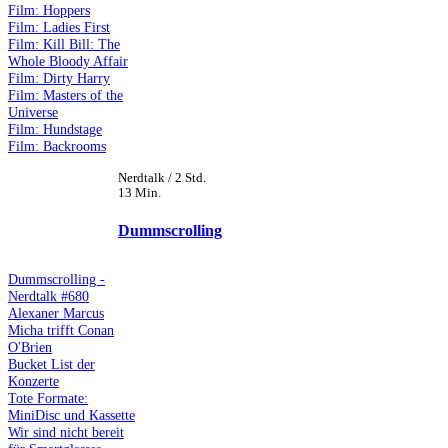
Film: Hoppers
Film: Ladies First
Film: Kill Bill: The
Whole Bloody Affair
Film: Dirty Harry
Film: Masters of the
Universe
Film: Hundstage
Film: Backrooms
Nerdtalk / 2 Std.
13 Min.
Dummscrolling
Dummscrolling -
Nerdtalk #680
Alexaner Marcus
Micha trifft Conan
O'Brien
Bucket List der
Konzerte
Tote Formate:
MiniDisc und Kassette
Wir sind nicht bereit