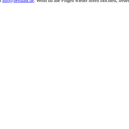
an
info@nerdtalk.de
. Wenn du alle Folgen wieder hören möchtest, freue