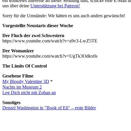
ein konkretes Interesse an dieser Sendung hast, schicke eine E-Mail 
uns über deine
Unterstützung bei Patreon!
Sorry für die Umstände: Wir hätten es uns auch anders gewünscht!
Vorgestellte Neustarts dieser Woche
Der Fluch der zwei Schwestern
https://www.youtube.com/watch?v=a9v3-LwZ5TE
Der Womanizer
https://www.youtube.com/watch?v=UgTk3Odkx0s
The Limits Of Control
Gesehene Filme
My Bloody Valentine 3D
*
Nachts im Museum 2
Leg Dich nicht mit Zohan an
Sonstiges
Denzel Washington in "Book of Eli" – erste Bilder