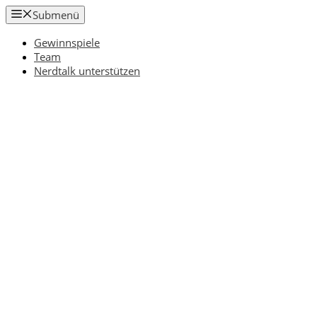
Zum
Submenü
Inhalt
springen
Gewinnspiele
Team
Nerdtalk unterstützen