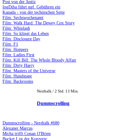
Post von der Justiz
IngDiba führt ggf. Gebühren ein
Kanada - von der technischen Seite
Film: Sechswochenamt
Film: Walk Hard: The Dewey Cox Story
Film: Whiplash
Film: So klingt das Leben
Film: Disclosure Day
Film: F1
Film: Hoppers
Film: Ladies First
Film: Kill Bill: The Whole Bloody Affair
Film: Dirty Harry
Film: Masters of the Universe
Film: Hundstage
Film: Backrooms
Nerdtalk / 2 Std. 13 Min.
Dummscrolling
Dummscrolling - Nerdtalk #680
Alexaner Marcus
Micha trifft Conan O'Brien
Bucket List der Konzerte