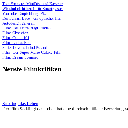
Tote Formate: MiniDisc und Kassette
Wir sind nicht bereit für Smartglasses
YouTube-Empfehlung: Pix
Der Ferrari Luce - ein optischer Fail
Autodesign generell
Film: Der Teufel trägt Prada 2
Film: Obsession
Film: Crime 101
Film: Ladies First
Serie: Love is Blind Poland
FIlm: Der Super Mario Galaxy Film
Film: Dream Scenario
Neuste Filmkritiken
So klingt das Leben
Der Film So klingt das Leben hat eine durchschnittliche Bewertung v