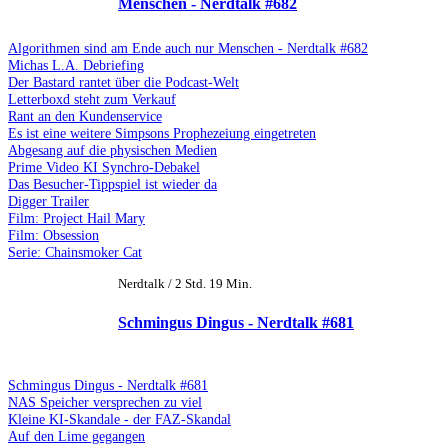
Menschen - Nerdtalk #682
Algorithmen sind am Ende auch nur Menschen - Nerdtalk #682
Michas L.A. Debriefing
Der Bastard rantet über die Podcast-Welt
Letterboxd steht zum Verkauf
Rant an den Kundenservice
Es ist eine weitere Simpsons Prophezeiung eingetreten
Abgesang auf die physischen Medien
Prime Video KI Synchro-Debakel
Das Besucher-Tippspiel ist wieder da
Digger Trailer
Film: Project Hail Mary
Film: Obsession
Serie: Chainsmoker Cat
Nerdtalk / 2 Std. 19 Min.
Schmingus Dingus - Nerdtalk #681
Schmingus Dingus - Nerdtalk #681
NAS Speicher versprechen zu viel
Kleine KI-Skandale - der FAZ-Skandal
Auf den Lime gegangen