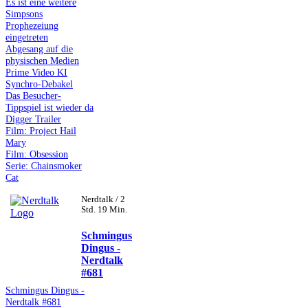
Es ist eine weitere
Simpsons
Prophezeiung
eingetreten
Abgesang auf die
physischen Medien
Prime Video KI
Synchro-Debakel
Das Besucher-
Tippspiel ist wieder da
Digger Trailer
Film: Project Hail
Mary
Film: Obsession
Serie: Chainsmoker
Cat
Nerdtalk / 2
Std. 19 Min.
Schmingus
Dingus -
Nerdtalk
#681
Schmingus Dingus -
Nerdtalk #681