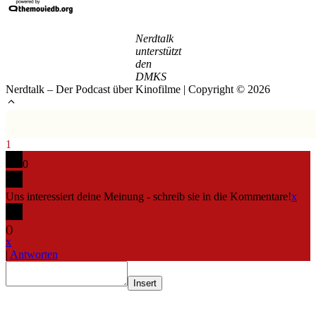
Nerdtalk
unterstützt
den
DMKS
Nerdtalk – Der Podcast über Kinofilme | Copyright © 2026
1
0
Uns interessiert deine Meinung - schreib sie in die Kommentare!
x
(
)
x
|
Antworten
Insert