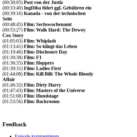
(00:30:05)
Post von der Justiz
(00:33:40)
IngDiba führt ggf. Gebühren ein
(00:39:16)
Kanada - von der technischen
Seite
(00:48:45)
Film: Sechswochenamt
(00:55:27)
Film: Walk Hard: The Dewey
Cox Story
(01:05:03)
Film: Whiplash
(01:13:41)
Film: So klingt das Leben
(01:19:46)
Film: Disclosure Day
(01:30:38)
Film: F1
(01:36:35)
Film: Hoppers
(01:39:31)
Film: Ladies First
(01:44:08)
Film: Kill Bill: The Whole Bloody
Affair
(01:46:32)
Film: Dirty Harry
(01:47:43)
Film: Masters of the Universe
(01:51:08)
Film: Hundstage
(01:53:56)
Film: Backrooms
Feedback
Episode kommentieren