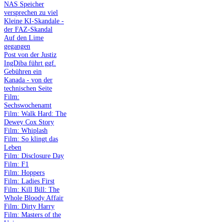
NAS Speicher
versprechen zu viel
Kleine KI-Skandale -
der FAZ-Skandal
Auf den Lime
gegangen
Post von der Justiz
IngDiba führt ggf.
Gebühren ein
Kanada - von der
technischen Seite
Film:
Sechswochenamt
Film: Walk Hard: The
Dewey Cox Story
Film: Whiplash
Film: So klingt das
Leben
Film: Disclosure Day
Film: F1
Film: Hoppers
Film: Ladies First
Film: Kill Bill: The
Whole Bloody Affair
Film: Dirty Harry
Film: Masters of the