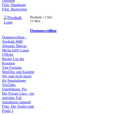
Universe
Film: Hundstage
Film: Backrooms
Nerdtalk / 2 Std.
13 Min.
Dummscrolling
Dummscrolling -
Nerdtalk #680
Alexaner Marcus
Micha trifft Conan
O'Brien
Bucket List der
Konzerte
Tote Formate:
MiniDisc und Kassette
Wir sind nicht bereit
für Smartglasses
YouTube-
Empfehlung: Pix
Der Ferrari Luce - ein
optischer Fail
Autodesign generell
Film: Der Teufel trägt
Prada 2