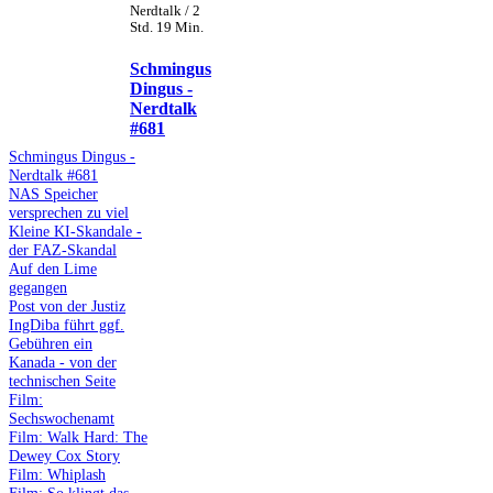
Nerdtalk / 2
Std. 19 Min.
Schmingus
Dingus -
Nerdtalk
#681
Schmingus Dingus -
Nerdtalk #681
NAS Speicher
versprechen zu viel
Kleine KI-Skandale -
der FAZ-Skandal
Auf den Lime
gegangen
Post von der Justiz
IngDiba führt ggf.
Gebühren ein
Kanada - von der
technischen Seite
Film:
Sechswochenamt
Film: Walk Hard: The
Dewey Cox Story
Film: Whiplash