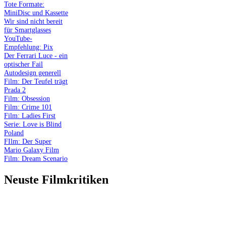
Tote Formate:
MiniDisc und Kassette
Wir sind nicht bereit
für Smartglasses
YouTube-
Empfehlung: Pix
Der Ferrari Luce - ein
optischer Fail
Autodesign generell
Film: Der Teufel trägt
Prada 2
Film: Obsession
Film: Crime 101
Film: Ladies First
Serie: Love is Blind
Poland
FIlm: Der Super
Mario Galaxy Film
Film: Dream Scenario
Neuste Filmkritiken