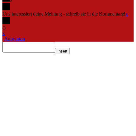
Uns interessiert deine Meinung - schreib sie in die Kommentare!
x
(
)
x
|
Antworten
Insert