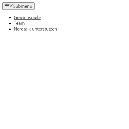
Zum
Submenü
Inhalt
springen
Gewinnspiele
Team
Nerdtalk unterstützen