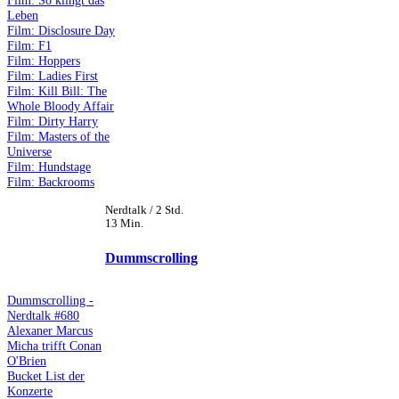
Film: So klingt das
Leben
Film: Disclosure Day
Film: F1
Film: Hoppers
Film: Ladies First
Film: Kill Bill: The
Whole Bloody Affair
Film: Dirty Harry
Film: Masters of the
Universe
Film: Hundstage
Film: Backrooms
Nerdtalk / 2 Std.
13 Min.
Dummscrolling
Dummscrolling -
Nerdtalk #680
Alexaner Marcus
Micha trifft Conan
O'Brien
Bucket List der
Konzerte