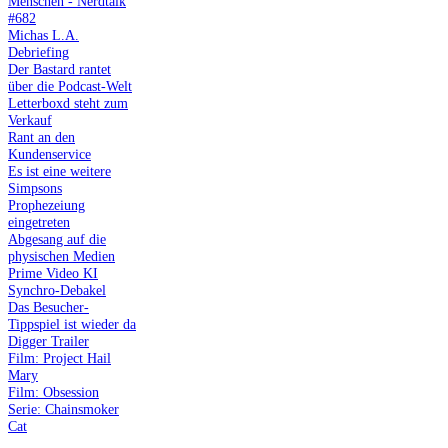
Menschen - Nerdtalk
#682
Michas L.A.
Debriefing
Der Bastard rantet
über die Podcast-Welt
Letterboxd steht zum
Verkauf
Rant an den
Kundenservice
Es ist eine weitere
Simpsons
Prophezeiung
eingetreten
Abgesang auf die
physischen Medien
Prime Video KI
Synchro-Debakel
Das Besucher-
Tippspiel ist wieder da
Digger Trailer
Film: Project Hail
Mary
Film: Obsession
Serie: Chainsmoker
Cat