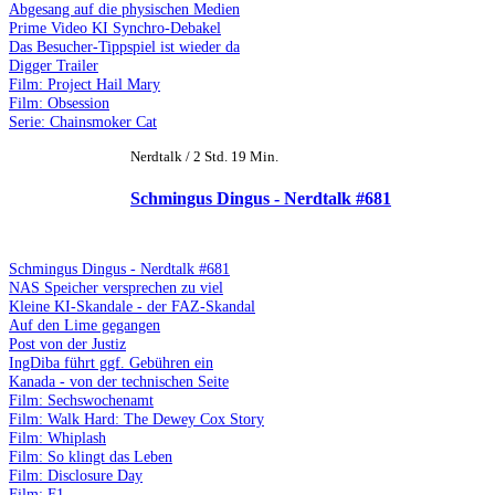
Abgesang auf die physischen Medien
Prime Video KI Synchro-Debakel
Das Besucher-Tippspiel ist wieder da
Digger Trailer
Film: Project Hail Mary
Film: Obsession
Serie: Chainsmoker Cat
Nerdtalk / 2 Std. 19 Min.
Schmingus Dingus - Nerdtalk #681
Schmingus Dingus - Nerdtalk #681
NAS Speicher versprechen zu viel
Kleine KI-Skandale - der FAZ-Skandal
Auf den Lime gegangen
Post von der Justiz
IngDiba führt ggf. Gebühren ein
Kanada - von der technischen Seite
Film: Sechswochenamt
Film: Walk Hard: The Dewey Cox Story
Film: Whiplash
Film: So klingt das Leben
Film: Disclosure Day
Film: F1