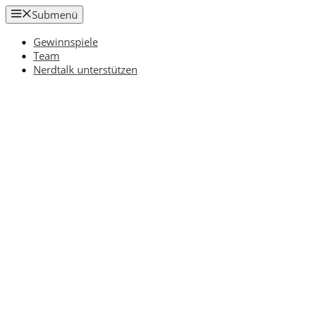
Zum
Submenü
Inhalt
springen
Gewinnspiele
Team
Nerdtalk unterstützen