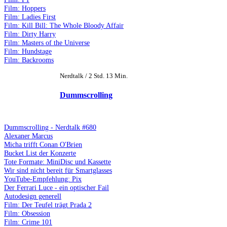
Film: Hoppers
Film: Ladies First
Film: Kill Bill: The Whole Bloody Affair
Film: Dirty Harry
Film: Masters of the Universe
Film: Hundstage
Film: Backrooms
Nerdtalk / 2 Std. 13 Min.
Dummscrolling
Dummscrolling - Nerdtalk #680
Alexaner Marcus
Micha trifft Conan O'Brien
Bucket List der Konzerte
Tote Formate: MiniDisc und Kassette
Wir sind nicht bereit für Smartglasses
YouTube-Empfehlung: Pix
Der Ferrari Luce - ein optischer Fail
Autodesign generell
Film: Der Teufel trägt Prada 2
Film: Obsession
Film: Crime 101