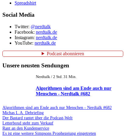
Spreadshirt
Social Media
Twitter:
@nerdtalk
Facebook:
nerdtalk.de
Instagram:
nerdtalk.de
YouTube:
nerdtalk.de
Podcast abonnieren
Unsere neusten Sendungen
Nerdtalk / 2 Std. 31 Min.
Algorithmen sind am Ende auch nur
Menschen - Nerdtalk #682
Algorithmen sind am Ende auch nur Menschen - Nerdtalk #682
Michas L.A. Debriefing
Der Bastard rantet über die Podcast-Welt
Letterboxd steht zum Verkauf
Rant an den Kundenservice
Es ist eine weitere Simpsons Prophezeiung eingetreten