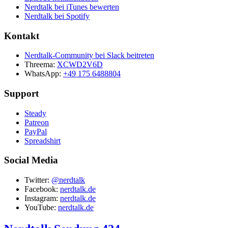
Nerdtalk bei iTunes bewerten
Nerdtalk bei Spotify
Kontakt
Nerdtalk-Community bei Slack beitreten
Threema:
XCWD2V6D
WhatsApp:
+49 175 6488804
Support
Steady
Patreon
PayPal
Spreadshirt
Social Media
Twitter:
@nerdtalk
Facebook:
nerdtalk.de
Instagram:
nerdtalk.de
YouTube:
nerdtalk.de