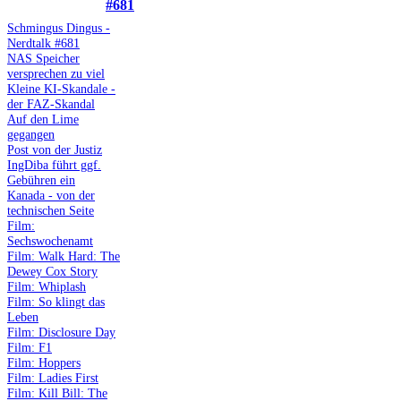
#681
Schmingus Dingus -
Nerdtalk #681
NAS Speicher
versprechen zu viel
Kleine KI-Skandale -
der FAZ-Skandal
Auf den Lime
gegangen
Post von der Justiz
IngDiba führt ggf.
Gebühren ein
Kanada - von der
technischen Seite
Film:
Sechswochenamt
Film: Walk Hard: The
Dewey Cox Story
Film: Whiplash
Film: So klingt das
Leben
Film: Disclosure Day
Film: F1
Film: Hoppers
Film: Ladies First
Film: Kill Bill: The