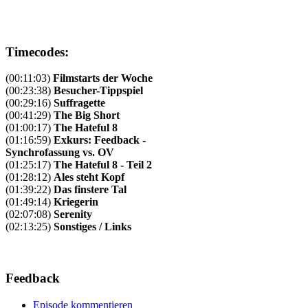
Timecodes:
(00:11:03)
Filmstarts der Woche
(00:23:38)
Besucher-Tippspiel
(00:29:16)
Suffragette
(00:41:29)
The Big Short
(01:00:17)
The Hateful 8
(01:16:59)
Exkurs: Feedback -
Synchrofassung vs. OV
(01:25:17)
The Hateful 8 - Teil 2
(01:28:12)
Ales steht Kopf
(01:39:22)
Das finstere Tal
(01:49:14)
Kriegerin
(02:07:08)
Serenity
(02:13:25)
Sonstiges / Links
Feedback
Episode kommentieren