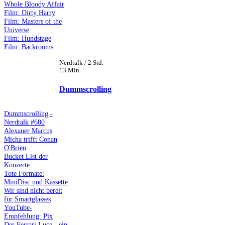
Whole Bloody Affair
Film: Dirty Harry
Film: Masters of the
Universe
Film: Hundstage
Film: Backrooms
Nerdtalk / 2 Std.
13 Min.
Dummscrolling
Dummscrolling -
Nerdtalk #680
Alexaner Marcus
Micha trifft Conan
O'Brien
Bucket List der
Konzerte
Tote Formate:
MiniDisc und Kassette
Wir sind nicht bereit
für Smartglasses
YouTube-
Empfehlung: Pix
Der Ferrari Luce - ein