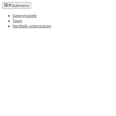
Zum
Submenü
Inhalt
springen
Gewinnspiele
Team
Nerdtalk unterstützen