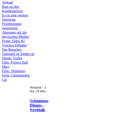
Verkauf
Rant an den
Kundenservice
Es ist eine weitere
Simpsons
Prophezeiung
eingetreten
Abgesang auf die
physischen Medien
Prime Video KI
Synchro-Debakel
Das Besucher-
Tippspiel ist wieder da
Digger Trailer
Film: Project Hail
Mary
Film: Obsession
Serie: Chainsmoker
Cat
Nerdtalk / 2
Std. 19 Min.
Schmingus
Dingus -
Nerdtalk