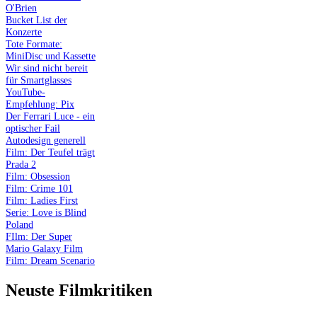
O'Brien
Bucket List der
Konzerte
Tote Formate:
MiniDisc und Kassette
Wir sind nicht bereit
für Smartglasses
YouTube-
Empfehlung: Pix
Der Ferrari Luce - ein
optischer Fail
Autodesign generell
Film: Der Teufel trägt
Prada 2
Film: Obsession
Film: Crime 101
Film: Ladies First
Serie: Love is Blind
Poland
FIlm: Der Super
Mario Galaxy Film
Film: Dream Scenario
Neuste Filmkritiken