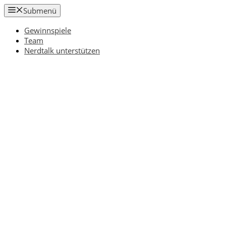
Zum
Submenü
Inhalt
springen
Gewinnspiele
Team
Nerdtalk unterstützen