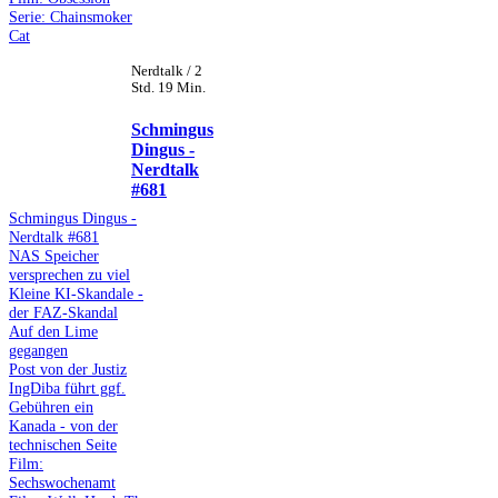
Serie: Chainsmoker
Cat
Nerdtalk / 2
Std. 19 Min.
Schmingus
Dingus -
Nerdtalk
#681
Schmingus Dingus -
Nerdtalk #681
NAS Speicher
versprechen zu viel
Kleine KI-Skandale -
der FAZ-Skandal
Auf den Lime
gegangen
Post von der Justiz
IngDiba führt ggf.
Gebühren ein
Kanada - von der
technischen Seite
Film:
Sechswochenamt