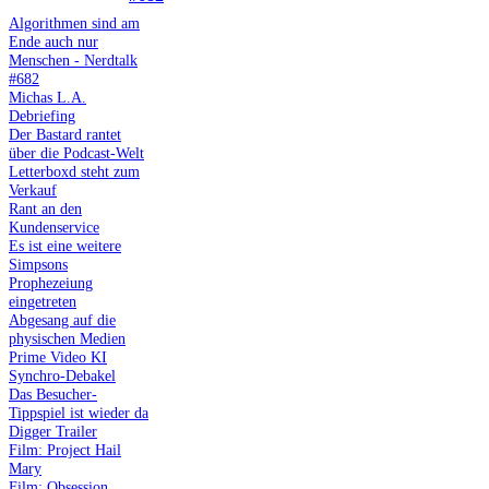
Algorithmen sind am
Ende auch nur
Menschen - Nerdtalk
#682
Michas L.A.
Debriefing
Der Bastard rantet
über die Podcast-Welt
Letterboxd steht zum
Verkauf
Rant an den
Kundenservice
Es ist eine weitere
Simpsons
Prophezeiung
eingetreten
Abgesang auf die
physischen Medien
Prime Video KI
Synchro-Debakel
Das Besucher-
Tippspiel ist wieder da
Digger Trailer
Film: Project Hail
Mary
Film: Obsession