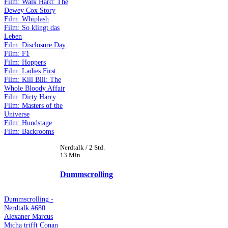
Film: Walk Hard: The
Dewey Cox Story
Film: Whiplash
Film: So klingt das
Leben
Film: Disclosure Day
Film: F1
Film: Hoppers
Film: Ladies First
Film: Kill Bill: The
Whole Bloody Affair
Film: Dirty Harry
Film: Masters of the
Universe
Film: Hundstage
Film: Backrooms
Nerdtalk / 2 Std.
13 Min.
Dummscrolling
Dummscrolling -
Nerdtalk #680
Alexaner Marcus
Micha trifft Conan