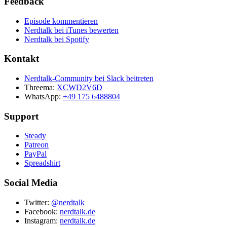
Feedback
Episode kommentieren
Nerdtalk bei iTunes bewerten
Nerdtalk bei Spotify
Kontakt
Nerdtalk-Community bei Slack beitreten
Threema:
XCWD2V6D
WhatsApp:
+49 175 6488804
Support
Steady
Patreon
PayPal
Spreadshirt
Social Media
Twitter:
@nerdtalk
Facebook:
nerdtalk.de
Instagram:
nerdtalk.de