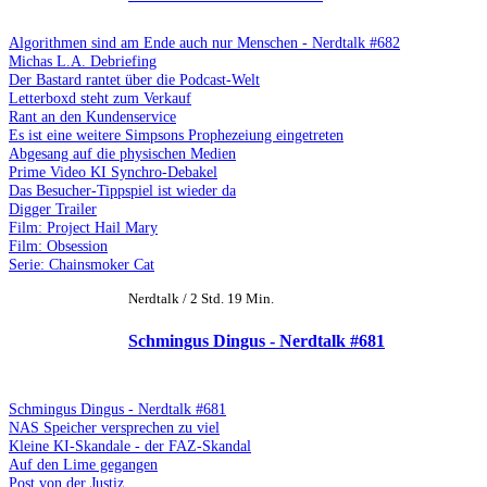
Algorithmen sind am Ende auch nur Menschen - Nerdtalk #682
Michas L.A. Debriefing
Der Bastard rantet über die Podcast-Welt
Letterboxd steht zum Verkauf
Rant an den Kundenservice
Es ist eine weitere Simpsons Prophezeiung eingetreten
Abgesang auf die physischen Medien
Prime Video KI Synchro-Debakel
Das Besucher-Tippspiel ist wieder da
Digger Trailer
Film: Project Hail Mary
Film: Obsession
Serie: Chainsmoker Cat
Nerdtalk / 2 Std. 19 Min.
Schmingus Dingus - Nerdtalk #681
Schmingus Dingus - Nerdtalk #681
NAS Speicher versprechen zu viel
Kleine KI-Skandale - der FAZ-Skandal
Auf den Lime gegangen
Post von der Justiz