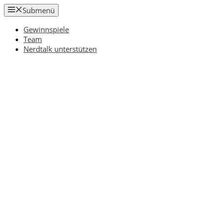
Zum
Submenü
Inhalt
springen
Gewinnspiele
Team
Nerdtalk unterstützen