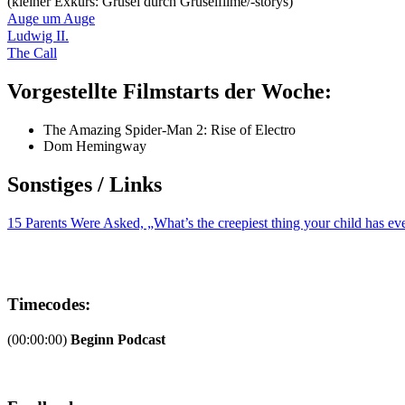
(kleiner Exkurs: Grusel durch Gruselfilme/-storys)
Auge um Auge
Ludwig II.
The Call
Vorgestellte Filmstarts der Woche:
The Amazing Spider-Man 2: Rise of Electro
Dom Hemingway
Sonstiges / Links
15 Parents Were Asked, „What’s the creepiest thing your child has eve
Timecodes:
(00:00:00)
Beginn Podcast