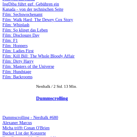
IngDiba führt ggf. Gebühren ein
Kanada - von der technischen Seite
Film: Sechswochenamt
Film: Walk Hard: The Dewey Cox Story
Film: Whiplash
Film: So klingt das Leben
Film: Disclosure Day
Film: F1
Film: Hoppers
Film: Ladies First
Film: Kill Bill: The Whole Bloody Affair
Film: Dirty Harry
Film: Masters of the Universe
Film: Hundstage
Film: Backrooms
Nerdtalk / 2 Std. 13 Min.
Dummscrolling
Dummscrolling - Nerdtalk #680
Alexaner Marcus
Micha trifft Conan O'Brien
Bucket List der Konzerte