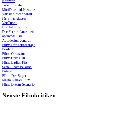
Konzerte
Tote Formate:
MiniDisc und Kassette
Wir sind nicht bereit
für Smartglasses
YouTube-
Empfehlung: Pix
Der Ferrari Luce - ein
optischer Fail
Autodesign generell
Film: Der Teufel trägt
Prada 2
Film: Obsession
Film: Crime 101
Film: Ladies First
Serie: Love is Blind
Poland
FIlm: Der Super
Mario Galaxy Film
Film: Dream Scenario
Neuste Filmkritiken