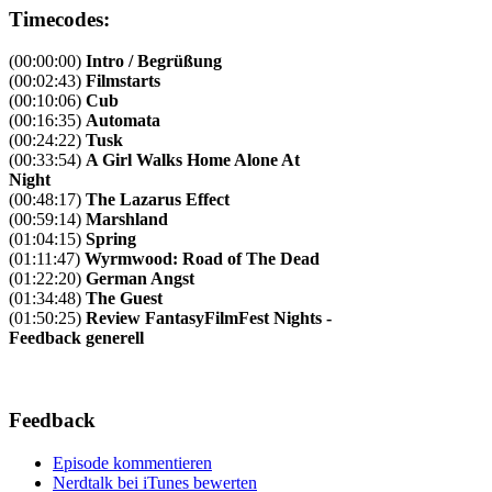
Timecodes:
(00:00:00)
Intro / Begrüßung
(00:02:43)
Filmstarts
(00:10:06)
Cub
(00:16:35)
Automata
(00:24:22)
Tusk
(00:33:54)
A Girl Walks Home Alone At
Night
(00:48:17)
The Lazarus Effect
(00:59:14)
Marshland
(01:04:15)
Spring
(01:11:47)
Wyrmwood: Road of The Dead
(01:22:20)
German Angst
(01:34:48)
The Guest
(01:50:25)
Review FantasyFilmFest Nights -
Feedback generell
Feedback
Episode kommentieren
Nerdtalk bei iTunes bewerten