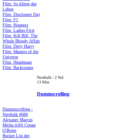
Film: So klingt das
Leben
Film: Disclosure Day
Film: F1
Film: Hoppers
Film: Ladies First
Film: Kill Bill: The
Whole Bloody Affair
Film: Dirty Harry
Film: Masters of the
Universe
Film: Hundstage
Film: Backrooms
Nerdtalk / 2 Std.
13 Min.
Dummscrolling
Dummscrolling -
Nerdtalk #680
Alexaner Marcus
Micha trifft Conan
O'Brien
Bucket List der