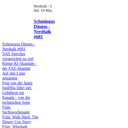
Nerdtalk / 2
Std. 19 Min.
Schmingus
Dingus -
Nerdtalk
#681
Schmingus Dingus -
Nerdtalk #681
NAS Speicher
versprechen zu viel
Kleine KI-Skandale -
der FAZ-Skandal
Auf den Lime
gegangen
Post von der Justiz
IngDiba führt ggf.
Gebühren ein
Kanada - von der
technischen Seite
Film:
Sechswochenamt
Film: Walk Hard: The
Dewey Cox Story
Film: Whiplash