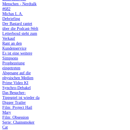
Menschen - Nerdtalk
#682
Michas L.A.
Debriefing
Der Bastard rantet
über die Podcast-Welt
Letterboxd steht zum
Verkauf
Rant an den
Kundenservice
Es ist eine weitere
Simpsons
Prophezeiung
eingetreten
Abgesang auf die
physischen Medien
Prime Video KI
Synchro-Debakel
Das Besucher-
Tippspiel ist wieder da
Digger Trailer
Film: Project Hail
Mary
Film: Obsession
Serie: Chainsmoker
Cat