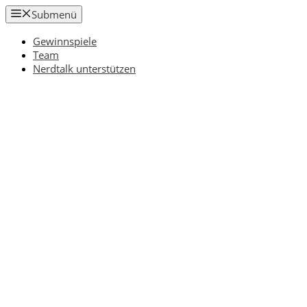
Zum
Submenü
Inhalt
springen
Gewinnspiele
Team
Nerdtalk unterstützen