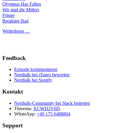
Olympus Has Fallen
Wir sind die Millers
Fringe
Breaking Bad
Weiterlesen …
Feedback
Episode kommentieren
Nerdtalk bei iTunes bewerten
Nerdtalk bei Spotify
Kontakt
Nerdtalk-Community bei Slack beitreten
Threema:
XCWD2V6D
WhatsApp:
+49 175 6488804
Support