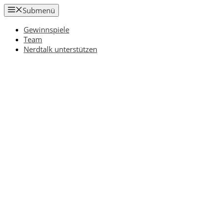
Zum
Submenü
Inhalt
springen
Gewinnspiele
Team
Nerdtalk unterstützen