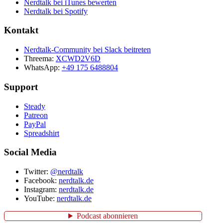
Nerdtalk bei iTunes bewerten
Nerdtalk bei Spotify
Kontakt
Nerdtalk-Community bei Slack beitreten
Threema:
XCWD2V6D
WhatsApp:
+49 175 6488804
Support
Steady
Patreon
PayPal
Spreadshirt
Social Media
Twitter:
@nerdtalk
Facebook:
nerdtalk.de
Instagram:
nerdtalk.de
YouTube:
nerdtalk.de
Podcast abonnieren