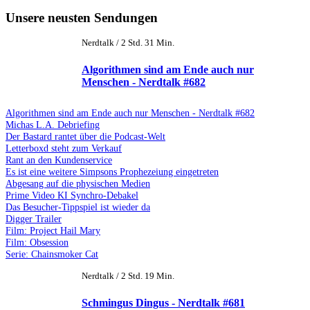
Unsere neusten Sendungen
Nerdtalk / 2 Std. 31 Min.
Algorithmen sind am Ende auch nur
Menschen - Nerdtalk #682
Algorithmen sind am Ende auch nur Menschen - Nerdtalk #682
Michas L.A. Debriefing
Der Bastard rantet über die Podcast-Welt
Letterboxd steht zum Verkauf
Rant an den Kundenservice
Es ist eine weitere Simpsons Prophezeiung eingetreten
Abgesang auf die physischen Medien
Prime Video KI Synchro-Debakel
Das Besucher-Tippspiel ist wieder da
Digger Trailer
Film: Project Hail Mary
Film: Obsession
Serie: Chainsmoker Cat
Nerdtalk / 2 Std. 19 Min.
Schmingus Dingus - Nerdtalk #681