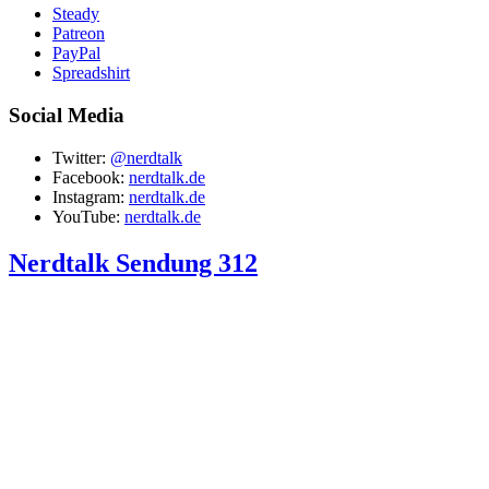
Steady
Patreon
PayPal
Spreadshirt
Social Media
Twitter:
@nerdtalk
Facebook:
nerdtalk.de
Instagram:
nerdtalk.de
YouTube:
nerdtalk.de
Nerdtalk Sendung 312