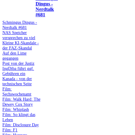
Dingus -
Nerdtalk
#681
Schmingus Dingus -
Nerdtalk #681
NAS Speicher
versprechen zu viel
Kleine KI-Skandale -
der FAZ-Skandal
Auf den Lime
gegangen
Post von der Justiz
IngDiba führt ggf.
Gebühren ein
Kanada - von der
technischen Seite
Film:
Sechswochenamt
Film: Walk Hard: The
Dewey Cox Story
Film: Whiplash
Film: So klingt das
Leben
Film: Disclosure Day
Film: F1