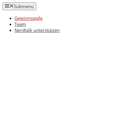
Zum
Submenü
Inhalt
springen
Gewinnspiele
Team
Nerdtalk unterstützen