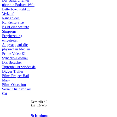
Der Bastard rantet
über die Podcast-Welt
Letterboxd steht zum
Verkauf
Rant an den
Kundenservice
Es ist eine weitere
Simpsons
Prophezeiung
eingetreten
Abgesang auf die
physischen Medien
Prime Video KI
Synchro-Debakel
Das Besucher-
Tippspiel ist wieder da
Digger Trailer
Film: Project Hail
Mary
Film: Obsession
Serie: Chainsmoker
Cat
Nerdtalk / 2
Std. 19 Min.
Schmingus