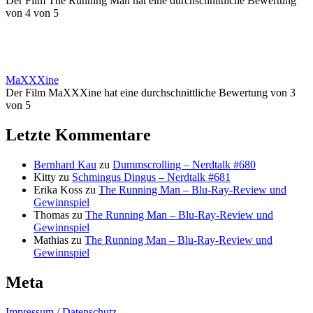
Der Film The Running Man hat eine durchschnittliche Bewertung
von 4 von 5
MaXXXine
Der Film MaXXXine hat eine durchschnittliche Bewertung von 3
von 5
Letzte Kommentare
Bernhard Kau
zu
Dummscrolling – Nerdtalk #680
Kitty
zu
Schmingus Dingus – Nerdtalk #681
Erika Koss
zu
The Running Man – Blu-Ray-Review und
Gewinnspiel
Thomas
zu
The Running Man – Blu-Ray-Review und
Gewinnspiel
Mathias
zu
The Running Man – Blu-Ray-Review und
Gewinnspiel
Meta
Impressum
/
Datenschutz