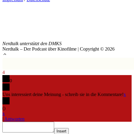
Nerdtalk unterstützt den DMKS
Nerdtalk – Der Podcast über Kinofilme | Copyright © 2026
4
0
Uns interessiert deine Meinung - schreib sie in die Kommentare!
x
(
)
x
|
Antworten
Insert