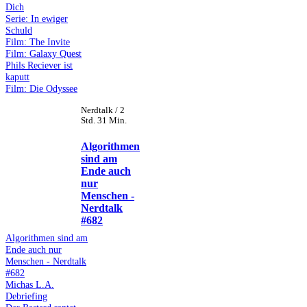
Dich
Serie: In ewiger
Schuld
Film: The Invite
Film: Galaxy Quest
Phils Reciever ist
kaputt
Film: Die Odyssee
Nerdtalk / 2
Std. 31 Min.
Algorithmen
sind am
Ende auch
nur
Menschen -
Nerdtalk
#682
Algorithmen sind am
Ende auch nur
Menschen - Nerdtalk
#682
Michas L.A.
Debriefing