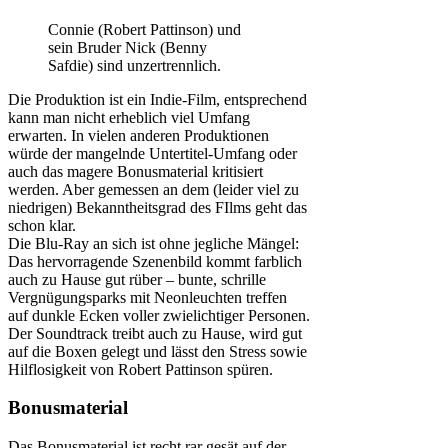
Connie (Robert Pattinson) und
sein Bruder Nick (Benny
Safdie) sind unzertrennlich.
Die Produktion ist ein Indie-Film, entsprechend
kann man nicht erheblich viel Umfang
erwarten. In vielen anderen Produktionen
würde der mangelnde Untertitel-Umfang oder
auch das magere Bonusmaterial kritisiert
werden. Aber gemessen an dem (leider viel zu
niedrigen) Bekanntheitsgrad des FIlms geht das
schon klar.
Die Blu-Ray an sich ist ohne jegliche Mängel:
Das hervorragende Szenenbild kommt farblich
auch zu Hause gut rüber – bunte, schrille
Vergnügungsparks mit Neonleuchten treffen
auf dunkle Ecken voller zwielichtiger Personen.
Der Soundtrack treibt auch zu Hause, wird gut
auf die Boxen gelegt und lässt den Stress sowie
Hilflosigkeit von Robert Pattinson spüren.
Bonusmaterial
Das Bonusmaterial ist recht rar gesät auf der