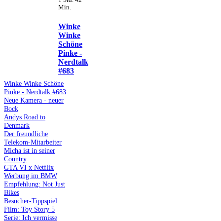
1 Std. 42
Min.
Winke
Winke
Schöne
Pinke -
Nerdtalk
#683
Winke Winke Schöne
Pinke - Nerdtalk #683
Neue Kamera - neuer
Bock
Andys Road to
Denmark
Der freundliche
Telekom-Mitarbeiter
Micha ist in seiner
Country
GTA VI x Netflix
Werbung im BMW
Empfehlung: Not Just
Bikes
Besucher-Tippspiel
Film: Toy Story 5
Serie: Ich vermisse