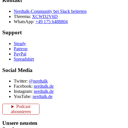
Kontakt
Nerdtalk-Community bei Slack beitreten
Threema:
XCWD2V6D
WhatsApp:
+49 175 6488804
Support
Steady
Patreon
PayPal
Spreadshirt
Social Media
Twitter:
@nerdtalk
Facebook:
nerdtalk.de
Instagram:
nerdtalk.de
YouTube:
nerdtalk.de
Podcast
abonnieren
Unsere neusten