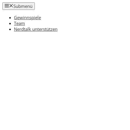
Zum
Submenü
Inhalt
springen
Gewinnspiele
Team
Nerdtalk unterstützen