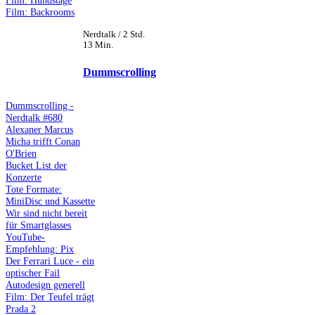
Film: Hundstage
Film: Backrooms
Nerdtalk / 2 Std.
13 Min.
Dummscrolling
Dummscrolling -
Nerdtalk #680
Alexaner Marcus
Micha trifft Conan
O'Brien
Bucket List der
Konzerte
Tote Formate:
MiniDisc und Kassette
Wir sind nicht bereit
für Smartglasses
YouTube-
Empfehlung: Pix
Der Ferrari Luce - ein
optischer Fail
Autodesign generell
Film: Der Teufel trägt
Prada 2