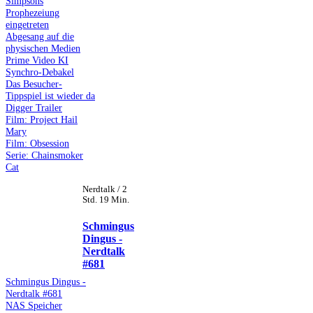
Simpsons
Prophezeiung
eingetreten
Abgesang auf die
physischen Medien
Prime Video KI
Synchro-Debakel
Das Besucher-
Tippspiel ist wieder da
Digger Trailer
Film: Project Hail
Mary
Film: Obsession
Serie: Chainsmoker
Cat
Nerdtalk / 2
Std. 19 Min.
Schmingus
Dingus -
Nerdtalk
#681
Schmingus Dingus -
Nerdtalk #681
NAS Speicher