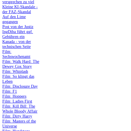
versprechen zu viel
Kleine KI-Skandale -
der FAZ-Skandal
Auf den Lime
gegangen
Post von der Justiz
IngDiba führt ggf.
Gebühren ein
Kanada - von der
technischen Seite
Film:
Sechswochenamt
Film: Walk Hard: The
Dewey Cox Story
Film: Whiplash
Film: So klingt das
Leben
Film: Disclosure Day
Film: F1
Film: Hoppers
Film: Ladies First
Film: Kill Bill: The
Whole Bloody Affair
Film: Dirty Harry
Film: Masters of the
Universe