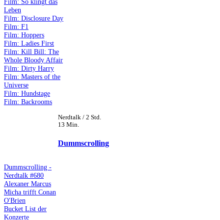
Film: So klingt das
Leben
Film: Disclosure Day
Film: F1
Film: Hoppers
Film: Ladies First
Film: Kill Bill: The
Whole Bloody Affair
Film: Dirty Harry
Film: Masters of the
Universe
Film: Hundstage
Film: Backrooms
Nerdtalk / 2 Std.
13 Min.
Dummscrolling
Dummscrolling -
Nerdtalk #680
Alexaner Marcus
Micha trifft Conan
O'Brien
Bucket List der
Konzerte