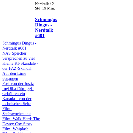
Nerdtalk / 2
Std. 19 Min.
Schmingus
Dingus -
Nerdtalk
#681
Schmingus Dingus -
Nerdtalk #681
NAS Speicher
versprechen zu viel
Kleine KI-Skandale -
der FAZ-Skandal
Auf den Lime
gegangen
Post von der Justiz
IngDiba führt ggf.
Gebühren ein
Kanada - von der
technischen Seite
Film:
Sechswochenamt
Film: Walk Hard: The
Dewey Cox Story
Film: Whiplash