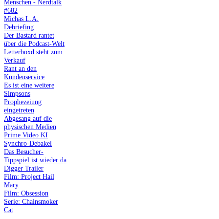
Menschen - Nerdtalk
#682
Michas L.A.
Debriefing
Der Bastard rantet
über die Podcast-Welt
Letterboxd steht zum
Verkauf
Rant an den
Kundenservice
Es ist eine weitere
Simpsons
Prophezeiung
eingetreten
Abgesang auf die
physischen Medien
Prime Video KI
Synchro-Debakel
Das Besucher-
Tippspiel ist wieder da
Digger Trailer
Film: Project Hail
Mary
Film: Obsession
Serie: Chainsmoker
Cat