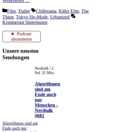
Weiterlesen …
Kategorien
Schlagwörter
Film
,
Trailer
Chillerama
,
Killer Elite
,
The
Thing
,
Tokyo Slo-Mode
,
Urbanized
Kommentar hinterlassen
Podcast
abonnieren
Unsere neusten
Sendungen
Nerdtalk / 2
Std. 31 Min.
Algorithmen
sind am
Ende auch
nur
Menschen -
Nerdtalk
#682
Algorithmen sind am
Ende auch nur