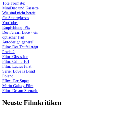
Tote Formate:
MiniDisc und Kassette
Wir sind nicht bereit
für Smartglasses
YouTube-
Empfehlung: Pix
Der Ferrari Luce - ein
optischer Fail
Autodesign generell
Film: Der Teufel trägt
Prada 2
Film: Obsession
Film: Crime 101
Film: Ladies First
Serie: Love is Blind
Poland
FIlm: Der Super
Mario Galaxy Film
Film: Dream Scenario
Neuste Filmkritiken