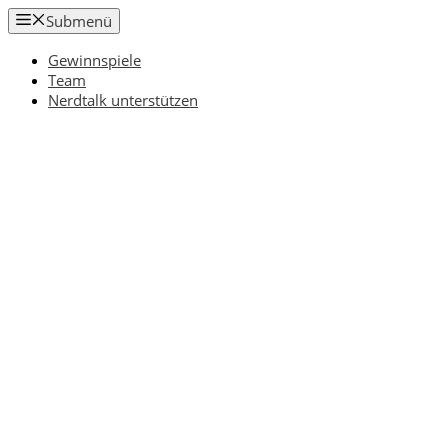
Zum
Submenü
Inhalt
springen
Gewinnspiele
Team
Nerdtalk unterstützen