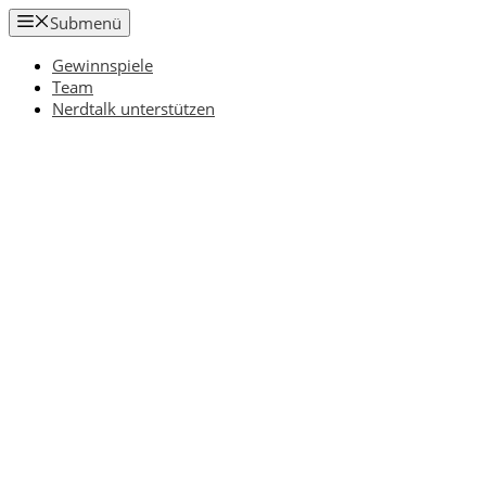
Zum
Submenü
Inhalt
springen
Gewinnspiele
Team
Nerdtalk unterstützen