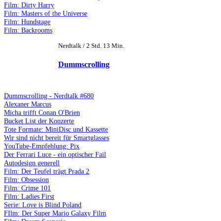
Film: Dirty Harry
Film: Masters of the Universe
Film: Hundstage
Film: Backrooms
Nerdtalk / 2 Std. 13 Min.
Dummscrolling
Dummscrolling - Nerdtalk #680
Alexaner Marcus
Micha trifft Conan O'Brien
Bucket List der Konzerte
Tote Formate: MiniDisc und Kassette
Wir sind nicht bereit für Smartglasses
YouTube-Empfehlung: Pix
Der Ferrari Luce - ein optischer Fail
Autodesign generell
Film: Der Teufel trägt Prada 2
Film: Obsession
Film: Crime 101
Film: Ladies First
Serie: Love is Blind Poland
FIlm: Der Super Mario Galaxy Film