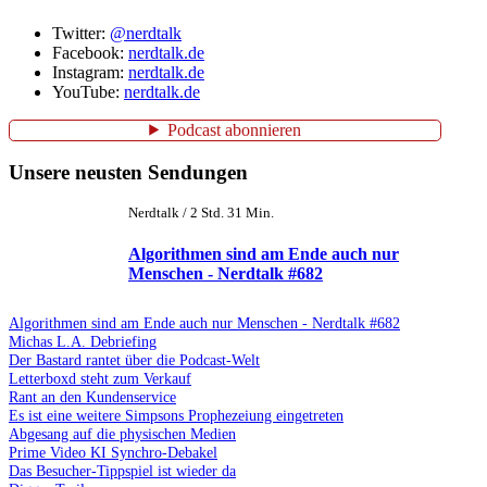
Twitter:
@nerdtalk
Facebook:
nerdtalk.de
Instagram:
nerdtalk.de
YouTube:
nerdtalk.de
Podcast abonnieren
Unsere neusten Sendungen
Nerdtalk / 2 Std. 31 Min.
Algorithmen sind am Ende auch nur
Menschen - Nerdtalk #682
Algorithmen sind am Ende auch nur Menschen - Nerdtalk #682
Michas L.A. Debriefing
Der Bastard rantet über die Podcast-Welt
Letterboxd steht zum Verkauf
Rant an den Kundenservice
Es ist eine weitere Simpsons Prophezeiung eingetreten
Abgesang auf die physischen Medien
Prime Video KI Synchro-Debakel
Das Besucher-Tippspiel ist wieder da