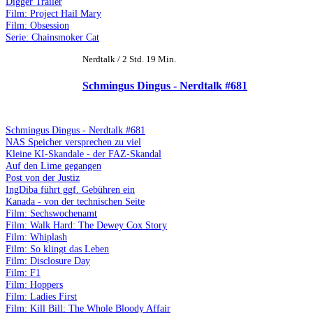
Digger Trailer
Film: Project Hail Mary
Film: Obsession
Serie: Chainsmoker Cat
Nerdtalk / 2 Std. 19 Min.
Schmingus Dingus - Nerdtalk #681
Schmingus Dingus - Nerdtalk #681
NAS Speicher versprechen zu viel
Kleine KI-Skandale - der FAZ-Skandal
Auf den Lime gegangen
Post von der Justiz
IngDiba führt ggf. Gebühren ein
Kanada - von der technischen Seite
Film: Sechswochenamt
Film: Walk Hard: The Dewey Cox Story
Film: Whiplash
Film: So klingt das Leben
Film: Disclosure Day
Film: F1
Film: Hoppers
Film: Ladies First
Film: Kill Bill: The Whole Bloody Affair