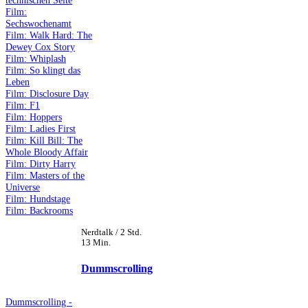
technischen Seite
Film:
Sechswochenamt
Film: Walk Hard: The
Dewey Cox Story
Film: Whiplash
Film: So klingt das
Leben
Film: Disclosure Day
Film: F1
Film: Hoppers
Film: Ladies First
Film: Kill Bill: The
Whole Bloody Affair
Film: Dirty Harry
Film: Masters of the
Universe
Film: Hundstage
Film: Backrooms
Nerdtalk / 2 Std.
13 Min.
Dummscrolling
Dummscrolling -