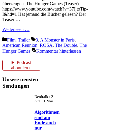
überzeugen. The Hunger Games (Teaser)
https://www.youtube.com/watch?v=37IjtoTip-
I&hd=1 Hat jemand die Bücher gelesen? Der
Teaser …
Weiterlesen …
Kategorien
Schlagwörter
Film
,
Trailer
3
,
A Monster in Paris
,
American Reunion
,
ROSA
,
The Double
,
The
Hunger Games
Kommentar hinterlassen
Podcast
abonnieren
Unsere neusten
Sendungen
Nerdtalk / 2
Std. 31 Min.
Algorithmen
sind am
Ende auch
nur