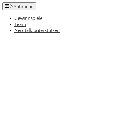
Zum
Submenü
Inhalt
springen
Gewinnspiele
Team
Nerdtalk unterstützen