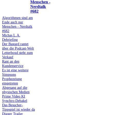
Menschen -
Nerdtalk
#682
Algorithmen sind am
Ende auch nur
Menschen - Nerdtalk
#682
Michas L.A.
Debriefing
Der Bastard rantet
über die Podcast-Welt
Letterboxd steht zum
Verkauf
Rant an den
Kundenservice
Es ist eine weitere
Simpsons
Prophezeiung
eingetreten
Abgesang auf die
physischen Medien
Prime Video KI
Synchro-Debakel
Das Besucher-
Tippspiel ist wieder da
Digger Trailer