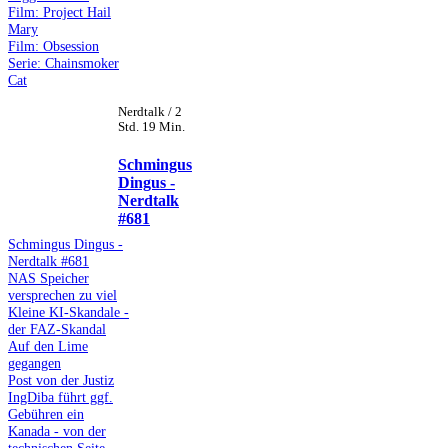
Film: Project Hail
Mary
Film: Obsession
Serie: Chainsmoker
Cat
Nerdtalk / 2
Std. 19 Min.
Schmingus
Dingus -
Nerdtalk
#681
Schmingus Dingus -
Nerdtalk #681
NAS Speicher
versprechen zu viel
Kleine KI-Skandale -
der FAZ-Skandal
Auf den Lime
gegangen
Post von der Justiz
IngDiba führt ggf.
Gebühren ein
Kanada - von der