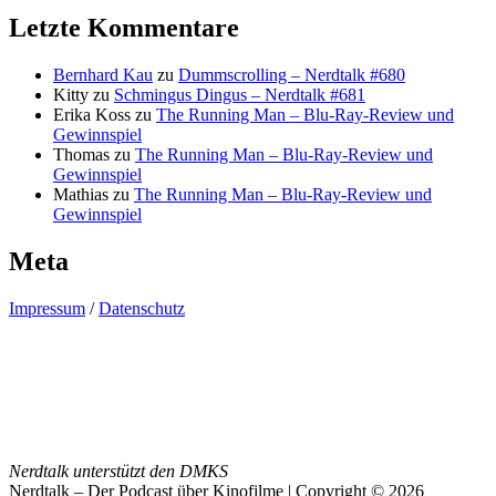
Letzte Kommentare
Bernhard Kau
zu
Dummscrolling – Nerdtalk #680
Kitty
zu
Schmingus Dingus – Nerdtalk #681
Erika Koss
zu
The Running Man – Blu-Ray-Review und
Gewinnspiel
Thomas
zu
The Running Man – Blu-Ray-Review und
Gewinnspiel
Mathias
zu
The Running Man – Blu-Ray-Review und
Gewinnspiel
Meta
Impressum
/
Datenschutz
Nerdtalk unterstützt den DMKS
Nerdtalk – Der Podcast über Kinofilme | Copyright © 2026