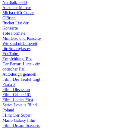
Nerdtalk #680
Alexaner Marcus
Micha trifft Conan
O'Brien
Bucket List der
Konzerte
Tote Formate:
MiniDisc und Kassette
Wir sind nicht bereit
für Smartglasses
YouTube-
Empfehlung: Pix
Der Ferrari Luce - ein
optischer Fail
Autodesign generell
Film: Der Teufel trägt
Prada 2
Film: Obsession
Film: Crime 101
Film: Ladies First
Serie: Love is Blind
Poland
FIlm: Der Super
Mario Galaxy Film
Film: Dream Scenario