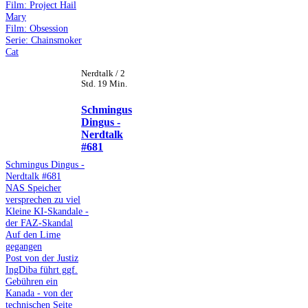
Film: Project Hail
Mary
Film: Obsession
Serie: Chainsmoker
Cat
Nerdtalk / 2
Std. 19 Min.
Schmingus
Dingus -
Nerdtalk
#681
Schmingus Dingus -
Nerdtalk #681
NAS Speicher
versprechen zu viel
Kleine KI-Skandale -
der FAZ-Skandal
Auf den Lime
gegangen
Post von der Justiz
IngDiba führt ggf.
Gebühren ein
Kanada - von der
technischen Seite