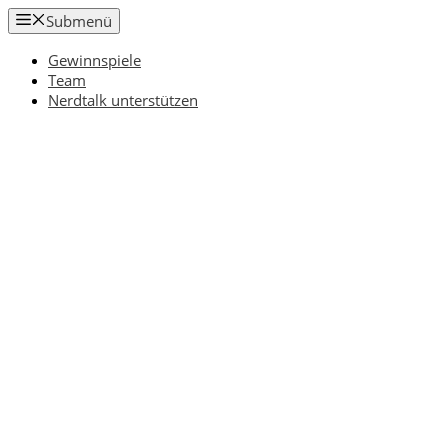
Zum
Submenü
Inhalt
springen
Gewinnspiele
Team
Nerdtalk unterstützen