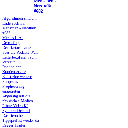
Menschen -
Nerdtalk
#682
Algorithmen sind am
Ende auch nur
Menschen - Nerdtalk
#682
Michas L.A.
Debriefing
Der Bastard rantet
über die Podcast-Welt
Letterboxd steht zum
Verkauf
Rant an den
Kundenservice
Es ist eine weitere
Simpsons
Prophezeiung
eingetreten
Abgesang auf die
physischen Medien
Prime Video KI
Synchro-Debakel
Das Besucher-
Tippspiel ist wieder da
Digger Trailer