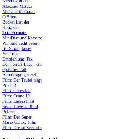
Nerdtalk #680
Alexaner Marcus
Micha trifft Conan
O'Brien
Bucket List der
Konzerte
Tote Formate:
MiniDisc und Kassette
Wir sind nicht bereit
für Smartglasses
YouTube-
Empfehlung: Pix
Der Ferrari Luce - ein
optischer Fail
Autodesign generell
Film: Der Teufel trägt
Prada 2
Film: Obsession
Film: Crime 101
Film: Ladies First
Serie: Love is Blind
Poland
FIlm: Der Super
Mario Galaxy Film
Film: Dream Scenario