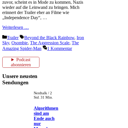
zuvor, scheint es in Mode zu kommen, Nazis
wieder auf die Leinwand zu bringen. Mich
erinnert der Trailer eher an Filme wie
„Independence Day“, …
Weiterlesen …
Kategorien
Schlagwörter
Trailer
Beyond the Black Rainbow
,
Iron
Sky
,
Osombie
,
The Aggression Scale
,
The
Amazing Spider-Man
1 Kommentar
Podcast
abonnieren
Unsere neusten
Sendungen
Nerdtalk / 2
Std. 31 Min.
Algorithmen
sind am
Ende auch
nur