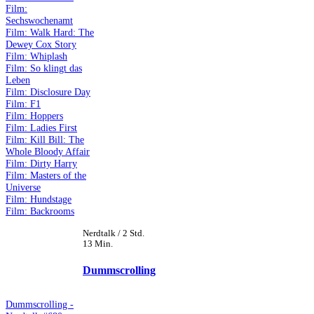
Film:
Sechswochenamt
Film: Walk Hard: The
Dewey Cox Story
Film: Whiplash
Film: So klingt das
Leben
Film: Disclosure Day
Film: F1
Film: Hoppers
Film: Ladies First
Film: Kill Bill: The
Whole Bloody Affair
Film: Dirty Harry
Film: Masters of the
Universe
Film: Hundstage
Film: Backrooms
Nerdtalk / 2 Std.
13 Min.
Dummscrolling
Dummscrolling -