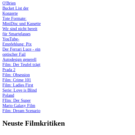
O'Brien
Bucket List der
Konzerte
Tote Formate:
MiniDisc und Kassette
Wir sind nicht bereit
für Smartglasses
YouTube-
Empfehlung: Pix
Der Ferrari Luce - ein
optischer Fail
Autodesign generell
Film: Der Teufel trägt
Prada 2
Film: Obsession
Film: Crime 101
Film: Ladies First
Serie: Love is Blind
Poland
FIlm: Der Super
Mario Galaxy Film
Film: Dream Scenario
Neuste Filmkritiken