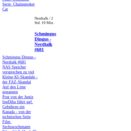
Serie: Chainsmoker
Cat
Nerdtalk / 2
Std. 19 Min.
Schmingus
Dingus -
Nerdtalk
#681
Schmingus Dingus -
Nerdtalk #681
NAS Speicher
versprechen zu viel
Kleine KI-Skandale -
der FAZ-Skandal
Auf den Lime
gegangen
Post von der Justiz
IngDiba führt ggf.
Gebühren ein
Kanada - von der
technischen Seite
Film:
Sechswochenamt