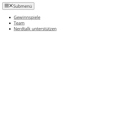
Zum
Submenü
Inhalt
springen
Gewinnspiele
Team
Nerdtalk unterstützen