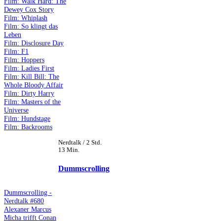
Film: Walk Hard: The
Dewey Cox Story
Film: Whiplash
Film: So klingt das
Leben
Film: Disclosure Day
Film: F1
Film: Hoppers
Film: Ladies First
Film: Kill Bill: The
Whole Bloody Affair
Film: Dirty Harry
Film: Masters of the
Universe
Film: Hundstage
Film: Backrooms
Nerdtalk / 2 Std.
13 Min.
Dummscrolling
Dummscrolling -
Nerdtalk #680
Alexaner Marcus
Micha trifft Conan