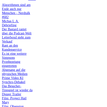
Algorithmen sind am
Ende auch nur
Menschen - Nerdtalk
#682
Michas L.A.
Debriefing
Der Bastard rantet
über die Podcast-Welt
Letterboxd steht zum
Verkauf
Rant an den
Kundenservice
Es ist eine weitere
Simpsons
Prophezeiung
eingetreten
Abgesang auf die
physischen Medien
Prime Video KI
Synchro-Debakel
Das Besucher-
Tippspiel ist wieder da
Digger Trailer
Film: Project Hail
Mary
Film: Obsession