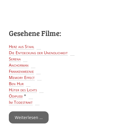
Gesehene Filme:
Herz aus Stahl
Die Entdeckung der Unendlichkeit
Serena
Anchorman
Frankenweenie
Memory Effect
Ben Hur
Hüter des Lichts
Ödipussi
*
Im Todestrakt
Weiterlesen …