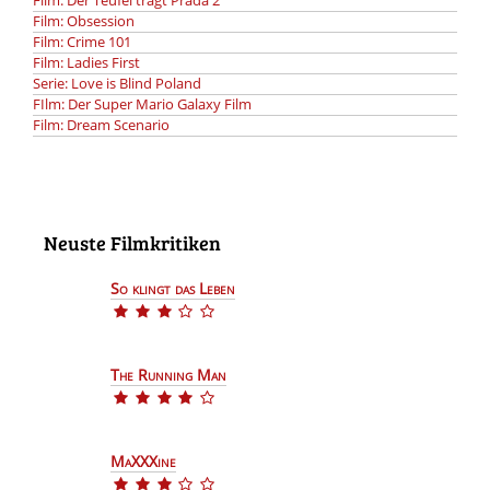
Film: Der Teufel trägt Prada 2
Film: Obsession
Film: Crime 101
Film: Ladies First
Serie: Love is Blind Poland
FIlm: Der Super Mario Galaxy Film
Film: Dream Scenario
Neuste Filmkritiken
So klingt das Leben
Der Film So klingt das Leben hat eine durchschnitt
The Running Man
Der Film The Running Man hat eine durchschnittlic
MaXXXine
Der Film MaXXXine hat eine durchschnittliche Bewe