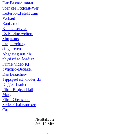
Der Bastard rantet
über die Podcast-Welt
Letterboxd steht zum
Verkauf
Rant an den
Kundenservice
Es ist eine weitere
Simpsons
Prophezeiung
eingetreten
Abgesang auf die
physischen Medien
Prime Video KI
Synchro-Debakel
Das Besucher-
Tippspiel ist wieder da
Digger Trailer
Film: Project Hail
Mary
Film: Obsession
Serie: Chainsmoker
Cat
Nerdtalk / 2
Std. 19 Min.