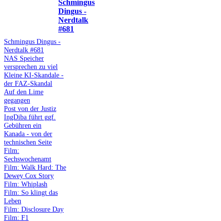
Schmingus
Dingus -
Nerdtalk
#681
Schmingus Dingus -
Nerdtalk #681
NAS Speicher
versprechen zu viel
Kleine KI-Skandale -
der FAZ-Skandal
Auf den Lime
gegangen
Post von der Justiz
IngDiba führt ggf.
Gebühren ein
Kanada - von der
technischen Seite
Film:
Sechswochenamt
Film: Walk Hard: The
Dewey Cox Story
Film: Whiplash
Film: So klingt das
Leben
Film: Disclosure Day
Film: F1