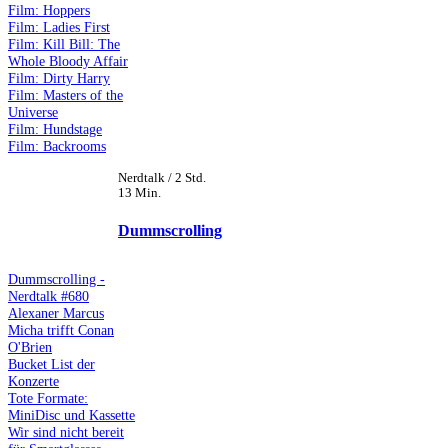
Film: Hoppers
Film: Ladies First
Film: Kill Bill: The
Whole Bloody Affair
Film: Dirty Harry
Film: Masters of the
Universe
Film: Hundstage
Film: Backrooms
Nerdtalk / 2 Std.
13 Min.
Dummscrolling
Dummscrolling -
Nerdtalk #680
Alexaner Marcus
Micha trifft Conan
O'Brien
Bucket List der
Konzerte
Tote Formate:
MiniDisc und Kassette
Wir sind nicht bereit