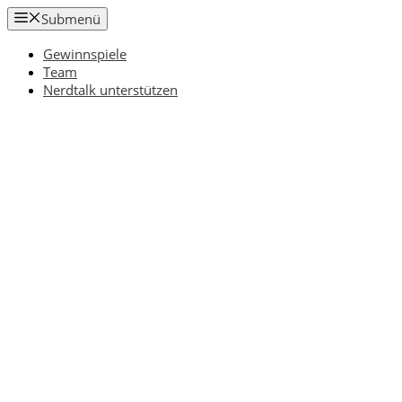
Zum
Submenü
Inhalt
springen
Gewinnspiele
Team
Nerdtalk unterstützen