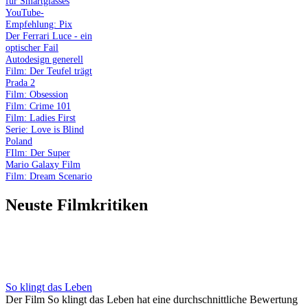
für Smartglasses
YouTube-
Empfehlung: Pix
Der Ferrari Luce - ein
optischer Fail
Autodesign generell
Film: Der Teufel trägt
Prada 2
Film: Obsession
Film: Crime 101
Film: Ladies First
Serie: Love is Blind
Poland
FIlm: Der Super
Mario Galaxy Film
Film: Dream Scenario
Neuste Filmkritiken
So klingt das Leben
Der Film So klingt das Leben hat eine durchschnittliche Bewertung