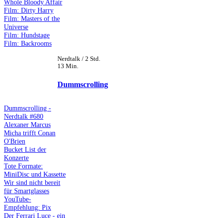
Whole Bloody Affair
Film: Dirty Harry
Film: Masters of the
Universe
Film: Hundstage
Film: Backrooms
Nerdtalk / 2 Std.
13 Min.
Dummscrolling
Dummscrolling -
Nerdtalk #680
Alexaner Marcus
Micha trifft Conan
O'Brien
Bucket List der
Konzerte
Tote Formate:
MiniDisc und Kassette
Wir sind nicht bereit
für Smartglasses
YouTube-
Empfehlung: Pix
Der Ferrari Luce - ein