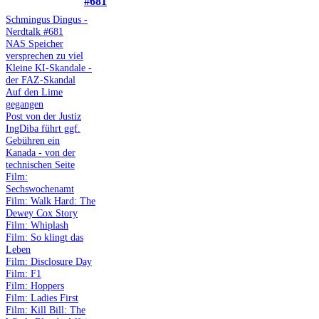
#681
Schmingus Dingus -
Nerdtalk #681
NAS Speicher
versprechen zu viel
Kleine KI-Skandale -
der FAZ-Skandal
Auf den Lime
gegangen
Post von der Justiz
IngDiba führt ggf.
Gebühren ein
Kanada - von der
technischen Seite
Film:
Sechswochenamt
Film: Walk Hard: The
Dewey Cox Story
Film: Whiplash
Film: So klingt das
Leben
Film: Disclosure Day
Film: F1
Film: Hoppers
Film: Ladies First
Film: Kill Bill: The