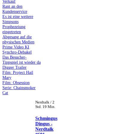
Verkauf
Rant an den
Kundenservice
Es ist eine weitere
Simpsons
Prophezeiung
eingetreten
Abgesang auf die
physischen Medien
Prime Video KI
Synchro-Debakel
Das Besucher-
Tippspiel ist wieder da
Digger Trailer
Film: Project Hail
Mary
Film: Obsession
Serie: Chainsmoker
Cat
Nerdtalk / 2
Std. 19 Min.
Schmingus
Dingus -
Nerdtalk