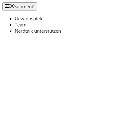
Zum
Submenü
Inhalt
springen
Gewinnspiele
Team
Nerdtalk unterstützen