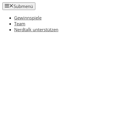
Zum
Submenü
Inhalt
springen
Gewinnspiele
Team
Nerdtalk unterstützen