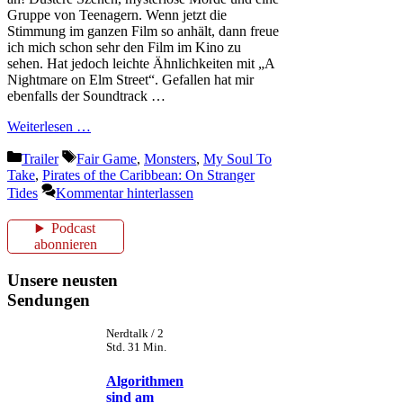
Gruppe von Teenagern. Wenn jetzt die
Stimmung im ganzen Film so anhält, dann freue
ich mich schon sehr den Film im Kino zu
sehen. Hat jedoch leichte Ähnlichkeiten mit „A
Nightmare on Elm Street“. Gefallen hat mir
ebenfalls der Soundtrack …
Weiterlesen …
Kategorien
Schlagwörter
Trailer
Fair Game
,
Monsters
,
My Soul To
Take
,
Pirates of the Caribbean: On Stranger
Tides
Kommentar hinterlassen
Podcast
abonnieren
Unsere neusten
Sendungen
Nerdtalk / 2
Std. 31 Min.
Algorithmen
sind am