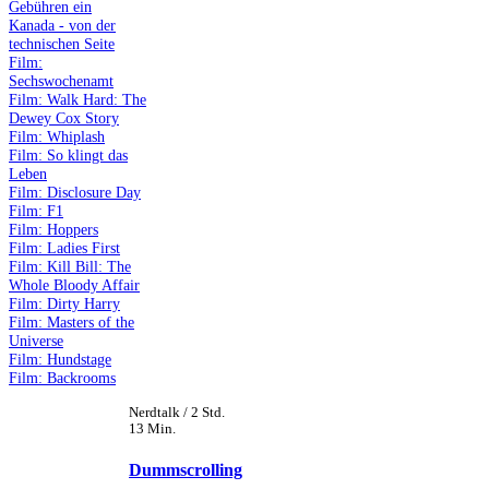
Gebühren ein
Kanada - von der
technischen Seite
Film:
Sechswochenamt
Film: Walk Hard: The
Dewey Cox Story
Film: Whiplash
Film: So klingt das
Leben
Film: Disclosure Day
Film: F1
Film: Hoppers
Film: Ladies First
Film: Kill Bill: The
Whole Bloody Affair
Film: Dirty Harry
Film: Masters of the
Universe
Film: Hundstage
Film: Backrooms
Nerdtalk / 2 Std.
13 Min.
Dummscrolling