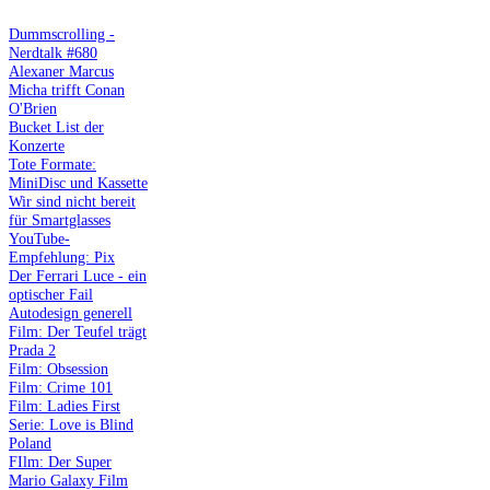
Dummscrolling -
Nerdtalk #680
Alexaner Marcus
Micha trifft Conan
O'Brien
Bucket List der
Konzerte
Tote Formate:
MiniDisc und Kassette
Wir sind nicht bereit
für Smartglasses
YouTube-
Empfehlung: Pix
Der Ferrari Luce - ein
optischer Fail
Autodesign generell
Film: Der Teufel trägt
Prada 2
Film: Obsession
Film: Crime 101
Film: Ladies First
Serie: Love is Blind
Poland
FIlm: Der Super
Mario Galaxy Film