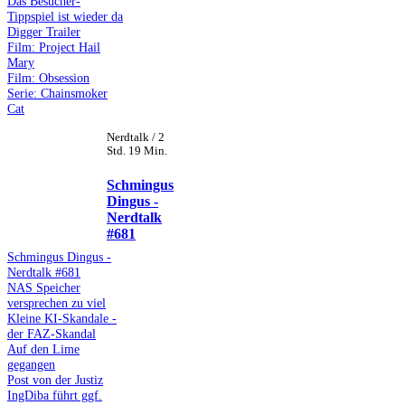
Das Besucher-
Tippspiel ist wieder da
Digger Trailer
Film: Project Hail
Mary
Film: Obsession
Serie: Chainsmoker
Cat
Nerdtalk / 2
Std. 19 Min.
Schmingus
Dingus -
Nerdtalk
#681
Schmingus Dingus -
Nerdtalk #681
NAS Speicher
versprechen zu viel
Kleine KI-Skandale -
der FAZ-Skandal
Auf den Lime
gegangen
Post von der Justiz
IngDiba führt ggf.