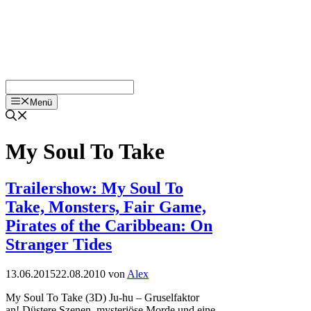
Menü
My Soul To Take
Trailershow: My Soul To
Take, Monsters, Fair Game,
Pirates of the Caribbean: On
Stranger Tides
13.06.2015
22.08.2010
von
Alex
My Soul To Take (3D) Ju-hu – Gruselfaktor
an! Düstere Szenen, mysteriöse Morde und eine