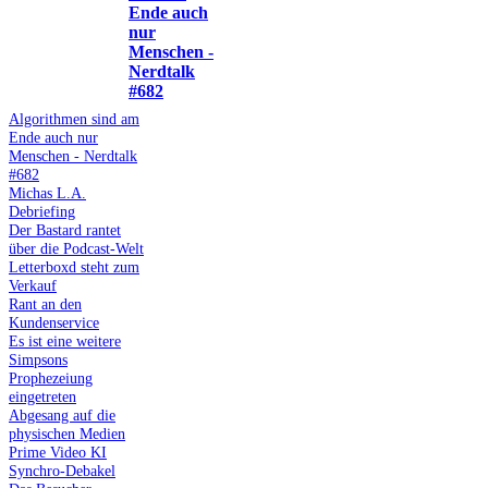
Ende auch
nur
Menschen -
Nerdtalk
#682
Algorithmen sind am
Ende auch nur
Menschen - Nerdtalk
#682
Michas L.A.
Debriefing
Der Bastard rantet
über die Podcast-Welt
Letterboxd steht zum
Verkauf
Rant an den
Kundenservice
Es ist eine weitere
Simpsons
Prophezeiung
eingetreten
Abgesang auf die
physischen Medien
Prime Video KI
Synchro-Debakel