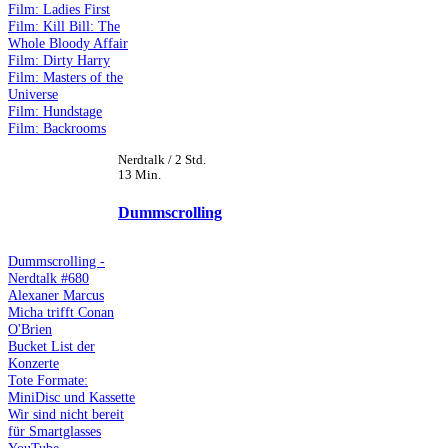
Film: Ladies First
Film: Kill Bill: The
Whole Bloody Affair
Film: Dirty Harry
Film: Masters of the
Universe
Film: Hundstage
Film: Backrooms
Nerdtalk / 2 Std.
13 Min.
Dummscrolling
Dummscrolling -
Nerdtalk #680
Alexaner Marcus
Micha trifft Conan
O'Brien
Bucket List der
Konzerte
Tote Formate:
MiniDisc und Kassette
Wir sind nicht bereit
für Smartglasses
YouTube-