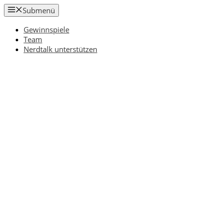
Zum
Submenü
Inhalt
springen
Gewinnspiele
Team
Nerdtalk unterstützen