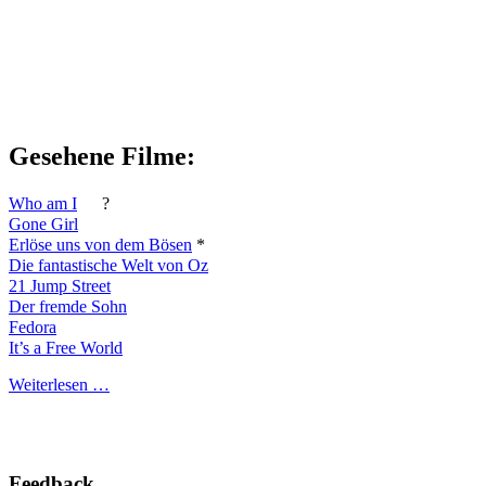
Gesehene Filme:
Who am I
?
Gone Girl
Erlöse uns von dem Bösen
*
Die fantastische Welt von Oz
21 Jump Street
Der fremde Sohn
Fedora
It’s a Free World
Weiterlesen …
Feedback