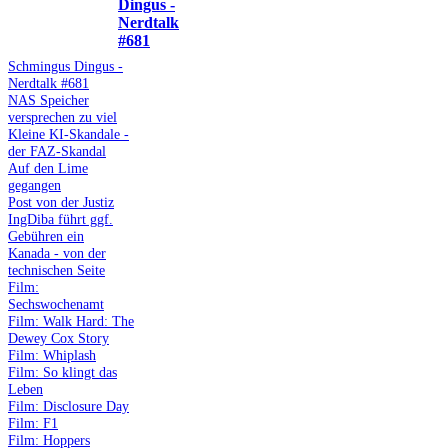
Dingus -
Nerdtalk
#681
Schmingus Dingus -
Nerdtalk #681
NAS Speicher
versprechen zu viel
Kleine KI-Skandale -
der FAZ-Skandal
Auf den Lime
gegangen
Post von der Justiz
IngDiba führt ggf.
Gebühren ein
Kanada - von der
technischen Seite
Film:
Sechswochenamt
Film: Walk Hard: The
Dewey Cox Story
Film: Whiplash
Film: So klingt das
Leben
Film: Disclosure Day
Film: F1
Film: Hoppers