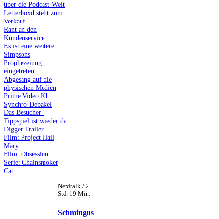
über die Podcast-Welt
Letterboxd steht zum
Verkauf
Rant an den
Kundenservice
Es ist eine weitere
Simpsons
Prophezeiung
eingetreten
Abgesang auf die
physischen Medien
Prime Video KI
Synchro-Debakel
Das Besucher-
Tippspiel ist wieder da
Digger Trailer
Film: Project Hail
Mary
Film: Obsession
Serie: Chainsmoker
Cat
Nerdtalk / 2
Std. 19 Min.
Schmingus