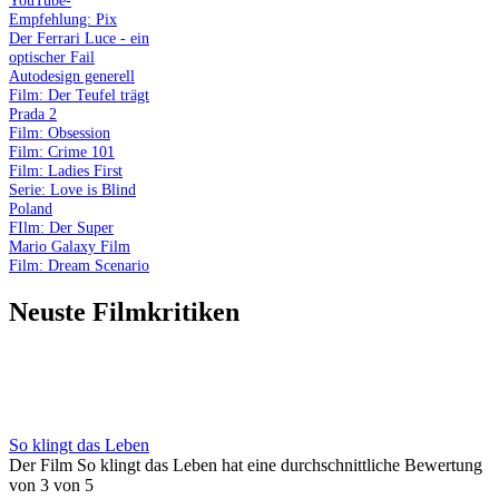
Empfehlung: Pix
Der Ferrari Luce - ein
optischer Fail
Autodesign generell
Film: Der Teufel trägt
Prada 2
Film: Obsession
Film: Crime 101
Film: Ladies First
Serie: Love is Blind
Poland
FIlm: Der Super
Mario Galaxy Film
Film: Dream Scenario
Neuste Filmkritiken
So klingt das Leben
Der Film So klingt das Leben hat eine durchschnittliche Bewertung
von 3 von 5