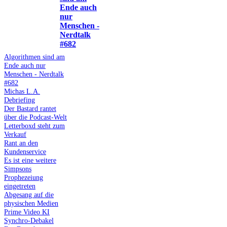
Ende auch
nur
Menschen -
Nerdtalk
#682
Algorithmen sind am
Ende auch nur
Menschen - Nerdtalk
#682
Michas L.A.
Debriefing
Der Bastard rantet
über die Podcast-Welt
Letterboxd steht zum
Verkauf
Rant an den
Kundenservice
Es ist eine weitere
Simpsons
Prophezeiung
eingetreten
Abgesang auf die
physischen Medien
Prime Video KI
Synchro-Debakel