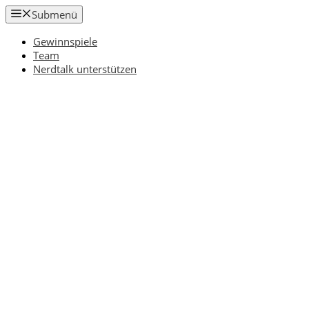
Zum
Submenü
Inhalt
springen
Gewinnspiele
Team
Nerdtalk unterstützen