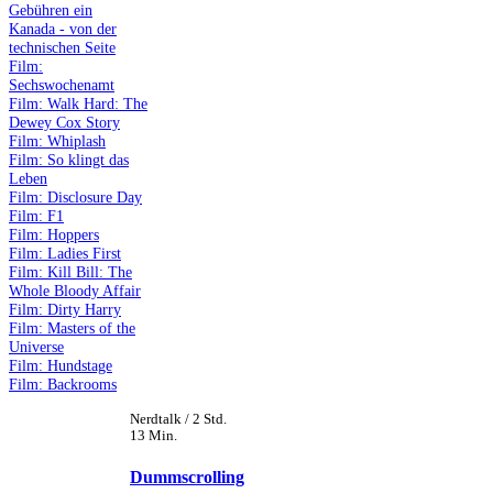
Gebühren ein
Kanada - von der
technischen Seite
Film:
Sechswochenamt
Film: Walk Hard: The
Dewey Cox Story
Film: Whiplash
Film: So klingt das
Leben
Film: Disclosure Day
Film: F1
Film: Hoppers
Film: Ladies First
Film: Kill Bill: The
Whole Bloody Affair
Film: Dirty Harry
Film: Masters of the
Universe
Film: Hundstage
Film: Backrooms
Nerdtalk / 2 Std.
13 Min.
Dummscrolling