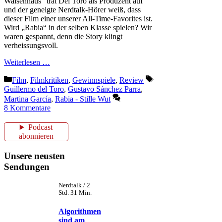
Waisenhaus“ trat Del Toro als Produzent auf
und der geneigte Nerdtalk-Hörer weiß, dass
dieser Film einer unserer All-Time-Favorites ist.
Wird „Rabia“ in der selben Klasse spielen? Wir
waren gespannt, denn die Story klingt
verheissungsvoll.
Weiterlesen …
Kategorien
Schlagwörter
Film
,
Filmkritiken
,
Gewinnspiele
,
Review
Guillermo del Toro
,
Gustavo Sánchez Parra
,
Martina García
,
Rabia - Stille Wut
8 Kommentare
Podcast
abonnieren
Unsere neusten
Sendungen
Nerdtalk / 2
Std. 31 Min.
Algorithmen
sind am