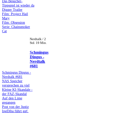
Das Besucher-
Tippspiel ist wieder da
Digger Trailer
Film: Project Hail
Mary
Film: Obsession
Serie: Chainsmoker
Cat
Nerdtalk / 2
Std. 19 Min.
Schmingus
Dingus -
Nerdtalk
#681
Schmingus Dingus -
Nerdtalk #681
NAS Speicher
versprechen zu viel
Kleine KI-Skandale -
der FAZ-Skandal
Auf den Lime
gegangen
Post von der Justiz
IngDiba führt ggf.