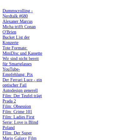
Dummscrolling -
Nerdtalk #680
Alexaner Marcus
Micha trifft Conan
O'Brien
Bucket List der
Konzerte
Tote Formate:
MiniDisc und Kassette
Wir sind nicht bereit
für Smartglasses
YouTube-
Empfehlung: Pix
Der Ferrari Luce - ein
optischer Fail
Autodesign generell
Film: Der Teufel trägt
Prada 2
Film: Obsession
Film: Crime 101
Film: Ladies First
Serie: Love is Blind
Poland
FIlm: Der Super
Mario Galaxy Film