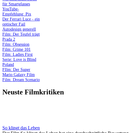
für Smartglasses
YouTube-
Empfehlung: Pix
Der Ferrari Luce - ein
optischer Fail
Autodesign generell
Film: Der Teufel trägt
Prada 2
Film: Obsession
Film: Crime 101
Film: Ladies First
Serie: Love is Blind
Poland
FIlm: Der Super
Mario Galaxy Film
Film: Dream Scenario
Neuste Filmkritiken
So klingt das Leben