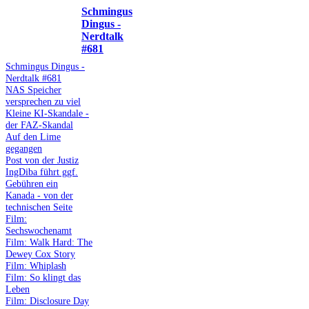
Schmingus
Dingus -
Nerdtalk
#681
Schmingus Dingus -
Nerdtalk #681
NAS Speicher
versprechen zu viel
Kleine KI-Skandale -
der FAZ-Skandal
Auf den Lime
gegangen
Post von der Justiz
IngDiba führt ggf.
Gebühren ein
Kanada - von der
technischen Seite
Film:
Sechswochenamt
Film: Walk Hard: The
Dewey Cox Story
Film: Whiplash
Film: So klingt das
Leben
Film: Disclosure Day