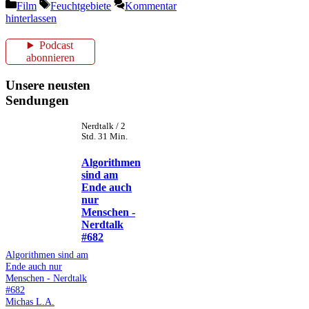
Kategorien
Schlagwörter
Film
Feuchtgebiete
Kommentar
hinterlassen
Podcast
abonnieren
Unsere neusten
Sendungen
Nerdtalk / 2
Std. 31 Min.
Algorithmen
sind am
Ende auch
nur
Menschen -
Nerdtalk
#682
Algorithmen sind am
Ende auch nur
Menschen - Nerdtalk
#682
Michas L.A.