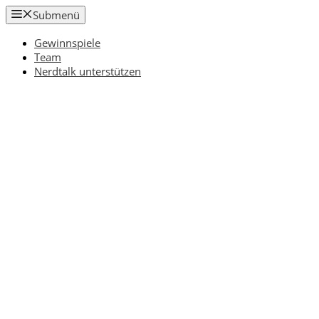
Zum
Submenü
Inhalt
springen
Gewinnspiele
Team
Nerdtalk unterstützen