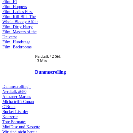
Film: F1
Film: Hoppers
Film: Ladies First
Film: Kill Bill: The
Whole Bloody Affair
Film: Dirty Harry
Film: Masters of the
Universe
Film: Hundstage
Film: Backrooms
Nerdtalk / 2 Std.
13 Min.
Dummscrolling
Dummscrolling -
Nerdtalk #680
Alexaner Marcus
Micha trifft Conan
O'Brien
Bucket List der
Konzerte
Tote Formate:
MiniDisc und Kassette
Wir sind nicht bereit