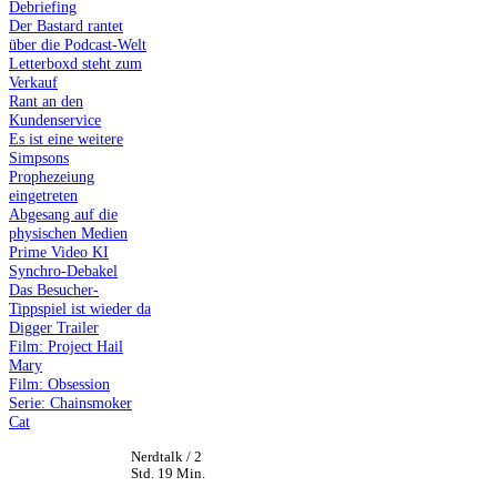
Debriefing
Der Bastard rantet
über die Podcast-Welt
Letterboxd steht zum
Verkauf
Rant an den
Kundenservice
Es ist eine weitere
Simpsons
Prophezeiung
eingetreten
Abgesang auf die
physischen Medien
Prime Video KI
Synchro-Debakel
Das Besucher-
Tippspiel ist wieder da
Digger Trailer
Film: Project Hail
Mary
Film: Obsession
Serie: Chainsmoker
Cat
Nerdtalk / 2
Std. 19 Min.