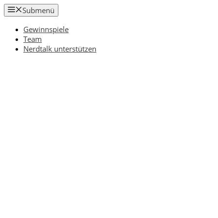
Zum
Submenü
Inhalt
springen
Gewinnspiele
Team
Nerdtalk unterstützen