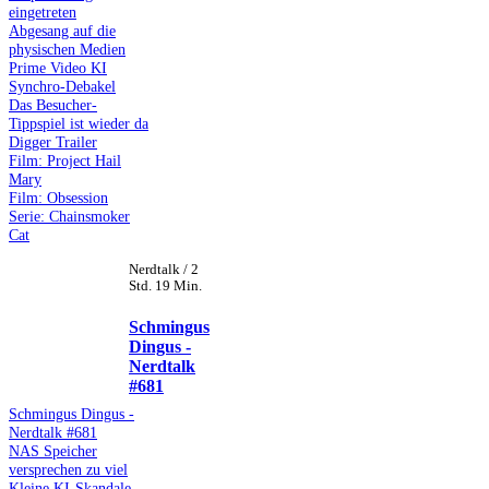
eingetreten
Abgesang auf die
physischen Medien
Prime Video KI
Synchro-Debakel
Das Besucher-
Tippspiel ist wieder da
Digger Trailer
Film: Project Hail
Mary
Film: Obsession
Serie: Chainsmoker
Cat
Nerdtalk / 2
Std. 19 Min.
Schmingus
Dingus -
Nerdtalk
#681
Schmingus Dingus -
Nerdtalk #681
NAS Speicher
versprechen zu viel
Kleine KI-Skandale -