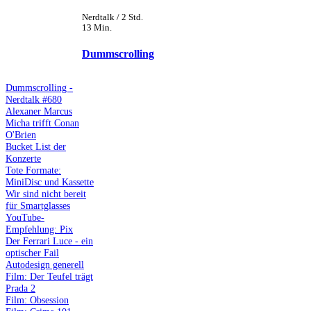
Nerdtalk / 2 Std.
13 Min.
Dummscrolling
Dummscrolling -
Nerdtalk #680
Alexaner Marcus
Micha trifft Conan
O'Brien
Bucket List der
Konzerte
Tote Formate:
MiniDisc und Kassette
Wir sind nicht bereit
für Smartglasses
YouTube-
Empfehlung: Pix
Der Ferrari Luce - ein
optischer Fail
Autodesign generell
Film: Der Teufel trägt
Prada 2
Film: Obsession