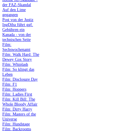
der FAZ-Skandal
Auf den Lime
gegangen
Post von der Justiz
IngDiba führt ggf.
Gebühren ein
Kanada - von der
technischen Seite
Film:
Sechswochenamt
Film: Walk Hard: The
Dewey Cox Story
Film: Whiplash
Film: So klingt das
Leben
Film: Disclosure Day
Film: F1
Film: Hoppers
Film: Ladies First
Film: Kill Bill: The
Whole Bloody Affair
Film: Dirty Harry
Film: Masters of the
Universe
Film: Hundstage
Film: Backrooms