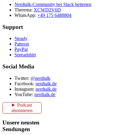
Nerdtalk-Community bei Slack beitreten
Threema:
XCWD2V6D
WhatsApp:
+49 175 6488804
Support
Steady
Patreon
PayPal
Spreadshirt
Social Media
Twitter:
@nerdtalk
Facebook:
nerdtalk.de
Instagram:
nerdtalk.de
YouTube:
nerdtalk.de
Podcast
abonnieren
Unsere neusten
Sendungen