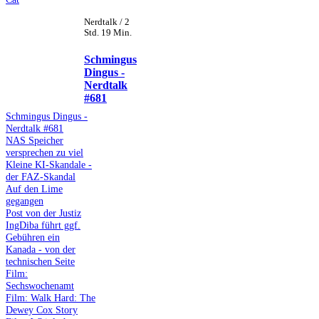
Nerdtalk / 2
Std. 19 Min.
Schmingus
Dingus -
Nerdtalk
#681
Schmingus Dingus -
Nerdtalk #681
NAS Speicher
versprechen zu viel
Kleine KI-Skandale -
der FAZ-Skandal
Auf den Lime
gegangen
Post von der Justiz
IngDiba führt ggf.
Gebühren ein
Kanada - von der
technischen Seite
Film:
Sechswochenamt
Film: Walk Hard: The
Dewey Cox Story