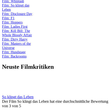
Film: Whiplash
Film: So klingt das
Leben
Film: Disclosure Day
Film: F1
Film: Hoppers
Film: Ladies First
Film: Kill Bill: The
Whole Bloody Affair
Film: Dirty Harry
Film: Masters of the
Universe
Film: Hundstage
Film: Backrooms
Neuste Filmkritiken
So klingt das Leben
Der Film So klingt das Leben hat eine durchschnittliche Bewertung
von 3 von 5