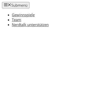
Zum
Submenü
Inhalt
springen
Gewinnspiele
Team
Nerdtalk unterstützen