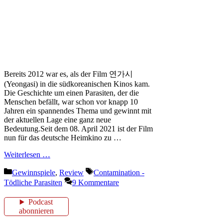
Bereits 2012 war es, als der Film 연가시
(Yeongasi) in die südkoreanischen Kinos kam.
Die Geschichte um einen Parasiten, der die
Menschen befällt, war schon vor knapp 10
Jahren ein spannendes Thema und gewinnt mit
der aktuellen Lage eine ganz neue
Bedeutung.Seit dem 08. April 2021 ist der Film
nun für das deutsche Heimkino zu …
Weiterlesen …
Kategorien
Schlagwörter
Gewinnspiele
,
Review
Contamination -
Tödliche Parasiten
9 Kommentare
Podcast
abonnieren