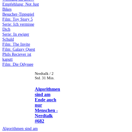
Empfehlung: Not Just
Bikes
Besucher-Tippspiel
Film: Toy Story 5
Serie: Ich vermisse
Dich
Serie: In ewiger
Schuld
Film: The Invite
Film: Galaxy Quest
Phils Reciever ist
kaputt
Film: Die Odyssee
Nerdtalk / 2
Std. 31 Min.
Algorithmen
sind am
Ende auch
nur
Menschen -
Nerdtalk
#682
Algorithmen sind am