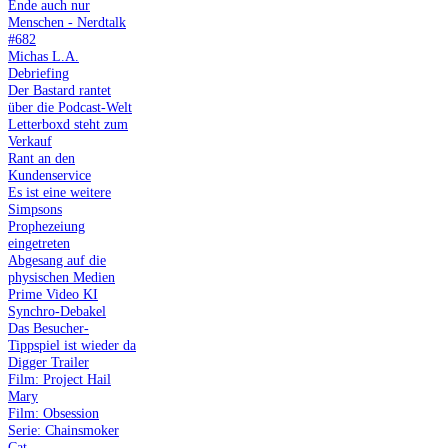
Ende auch nur
Menschen - Nerdtalk
#682
Michas L.A.
Debriefing
Der Bastard rantet
über die Podcast-Welt
Letterboxd steht zum
Verkauf
Rant an den
Kundenservice
Es ist eine weitere
Simpsons
Prophezeiung
eingetreten
Abgesang auf die
physischen Medien
Prime Video KI
Synchro-Debakel
Das Besucher-
Tippspiel ist wieder da
Digger Trailer
Film: Project Hail
Mary
Film: Obsession
Serie: Chainsmoker
Cat