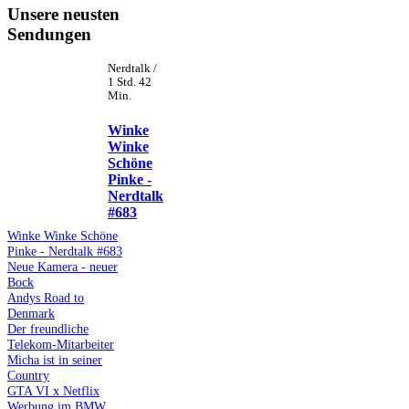
Unsere neusten
Sendungen
Nerdtalk /
1 Std. 42
Min.
Winke
Winke
Schöne
Pinke -
Nerdtalk
#683
Winke Winke Schöne
Pinke - Nerdtalk #683
Neue Kamera - neuer
Bock
Andys Road to
Denmark
Der freundliche
Telekom-Mitarbeiter
Micha ist in seiner
Country
GTA VI x Netflix
Werbung im BMW