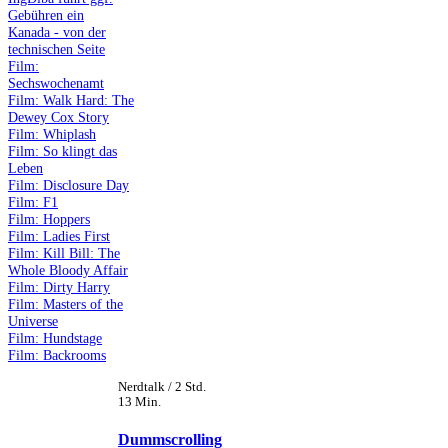
Gebühren ein
Kanada - von der
technischen Seite
Film:
Sechswochenamt
Film: Walk Hard: The
Dewey Cox Story
Film: Whiplash
Film: So klingt das
Leben
Film: Disclosure Day
Film: F1
Film: Hoppers
Film: Ladies First
Film: Kill Bill: The
Whole Bloody Affair
Film: Dirty Harry
Film: Masters of the
Universe
Film: Hundstage
Film: Backrooms
Nerdtalk / 2 Std.
13 Min.
Dummscrolling