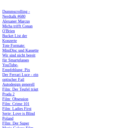
Dummscrolling -
Nerdtalk #680
Alexaner Marcus
Micha trifft Conan
O'Brien
Bucket List der
Konzerte
Tote Formate:
MiniDisc und Kassette
Wir sind nicht bereit
für Smartglasses
YouTube-
Empfehlung: Pix
Der Ferrari Luce - ein
optischer Fail
Autodesign generell
Film: Der Teufel trägt
Prada 2
Film: Obsession
Film: Crime 101
Film: Ladies First
Serie: Love is Blind
Poland
FIlm: Der Super