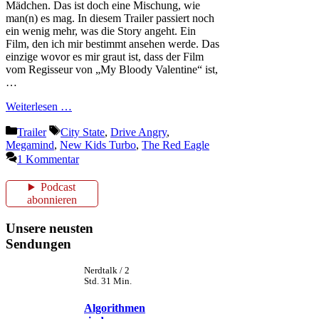
Mädchen. Das ist doch eine Mischung, wie
man(n) es mag. In diesem Trailer passiert noch
ein wenig mehr, was die Story angeht. Ein
Film, den ich mir bestimmt ansehen werde. Das
einzige wovor es mir graut ist, dass der Film
vom Regisseur von „My Bloody Valentine“ ist,
…
Weiterlesen …
Kategorien
Schlagwörter
Trailer
City State
,
Drive Angry
,
Megamind
,
New Kids Turbo
,
The Red Eagle
1 Kommentar
Podcast
abonnieren
Unsere neusten
Sendungen
Nerdtalk / 2
Std. 31 Min.
Algorithmen