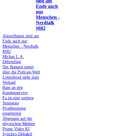
sind am
Ende auch
nur
Menschen -
Nerdtalk
#682
Algorithmen sind am
Ende auch nur
Menschen - Nerdtalk
#682
Michas L.A.
Debriefing
Der Bastard rantet
über die Podcast-Welt
Letterboxd steht zum
Verkauf
Rant an den
Kundenservice
Es ist eine weitere
Simpsons
Prophezeiung
eingetreten
Abgesang auf die
physischen Medien
Prime Video KI
Synchro-Debakel