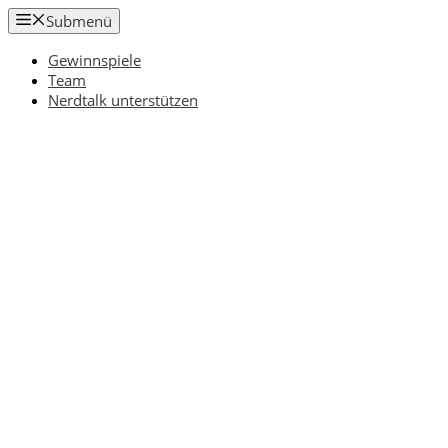
Zum
Submenü
Inhalt
springen
Gewinnspiele
Team
Nerdtalk unterstützen