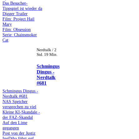
Das Besucher-
Tippspiel ist wieder da
Digger Trailer
Film: Project Hail
Mary
Film: Obsession
Serie: Chainsmoker
Cat
Nerdtalk / 2
Std. 19 Min.
Schmingus
Dingus -
Nerdtalk
#681
Schmingus Dingus -
Nerdtalk #681
NAS Speicher
versprechen zu viel
Kleine KI-Skandale -
der FAZ-Skandal
Auf den Lime
gegangen
Post von der Justiz
IngDiba führt ggf.