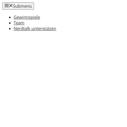
Zum
Submenü
Inhalt
springen
Gewinnspiele
Team
Nerdtalk unterstützen