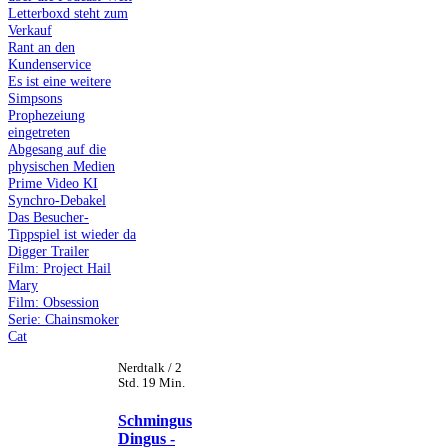
Letterboxd steht zum
Verkauf
Rant an den
Kundenservice
Es ist eine weitere
Simpsons
Prophezeiung
eingetreten
Abgesang auf die
physischen Medien
Prime Video KI
Synchro-Debakel
Das Besucher-
Tippspiel ist wieder da
Digger Trailer
Film: Project Hail
Mary
Film: Obsession
Serie: Chainsmoker
Cat
Nerdtalk / 2
Std. 19 Min.
Schmingus
Dingus -