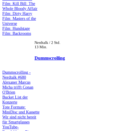
Film: Kill Bill: The
Whole Bloody Affair
Film: Dirty Harry
Film: Masters of the
Universe
Film: Hundstage
Film: Backrooms
Nerdtalk / 2 Std.
13 Min.
Dummscrolling
Dummscrolling -
Nerdtalk #680
Alexaner Marcus
Micha trifft Conan
O'Brien
Bucket List der
Konzerte
Tote Formate:
MiniDisc und Kassette
Wir sind nicht bereit
für Smartglasses
YouTube-