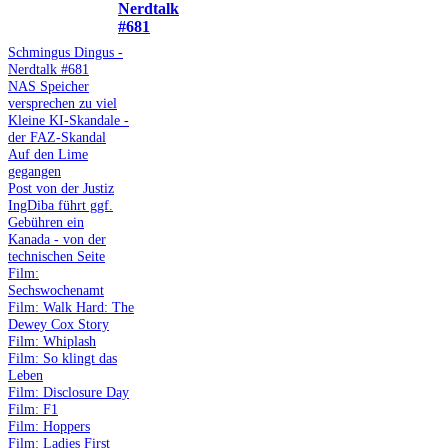
Nerdtalk
#681
Schmingus Dingus -
Nerdtalk #681
NAS Speicher
versprechen zu viel
Kleine KI-Skandale -
der FAZ-Skandal
Auf den Lime
gegangen
Post von der Justiz
IngDiba führt ggf.
Gebühren ein
Kanada - von der
technischen Seite
Film:
Sechswochenamt
Film: Walk Hard: The
Dewey Cox Story
Film: Whiplash
Film: So klingt das
Leben
Film: Disclosure Day
Film: F1
Film: Hoppers
Film: Ladies First