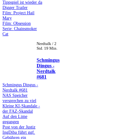
Tippspiel ist wieder da
Digger Trailer
Film: Project Hail
Mary
Film: Obsession
Serie: Chainsmoker
Cat
Nerdtalk / 2
Std. 19 Min.
Schmingus
Dingus -
Nerdtalk
#681
Schmingus Dingus -
Nerdtalk #681
NAS Speicher
versprechen zu viel
Kleine KI-Skandale -
der FAZ-Skandal
Auf den Lime
gegangen
Post von der Justiz
IngDiba führt ggf.
Gebühren ein