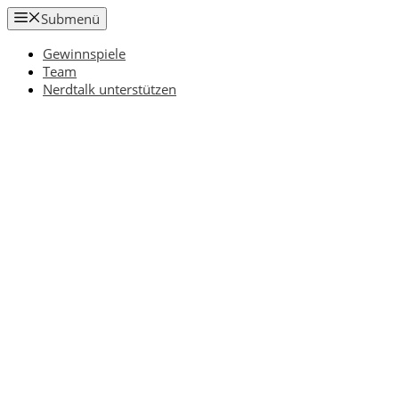
Zum
Submenü
Inhalt
springen
Gewinnspiele
Team
Nerdtalk unterstützen