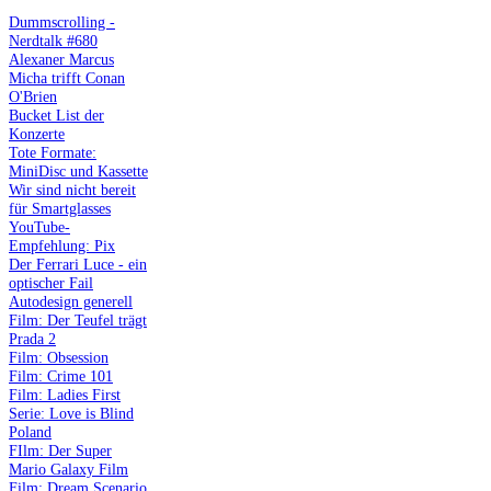
Dummscrolling -
Nerdtalk #680
Alexaner Marcus
Micha trifft Conan
O'Brien
Bucket List der
Konzerte
Tote Formate:
MiniDisc und Kassette
Wir sind nicht bereit
für Smartglasses
YouTube-
Empfehlung: Pix
Der Ferrari Luce - ein
optischer Fail
Autodesign generell
Film: Der Teufel trägt
Prada 2
Film: Obsession
Film: Crime 101
Film: Ladies First
Serie: Love is Blind
Poland
FIlm: Der Super
Mario Galaxy Film
Film: Dream Scenario