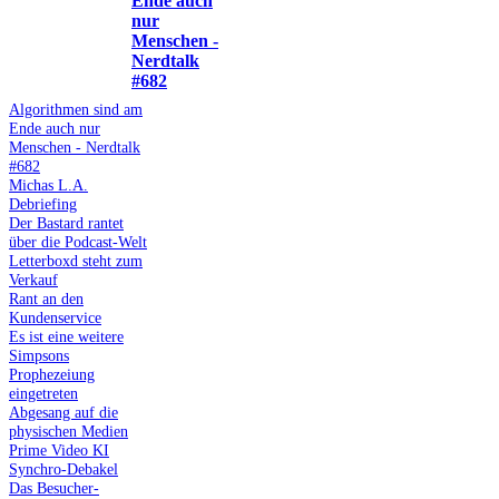
Ende auch
nur
Menschen -
Nerdtalk
#682
Algorithmen sind am
Ende auch nur
Menschen - Nerdtalk
#682
Michas L.A.
Debriefing
Der Bastard rantet
über die Podcast-Welt
Letterboxd steht zum
Verkauf
Rant an den
Kundenservice
Es ist eine weitere
Simpsons
Prophezeiung
eingetreten
Abgesang auf die
physischen Medien
Prime Video KI
Synchro-Debakel
Das Besucher-