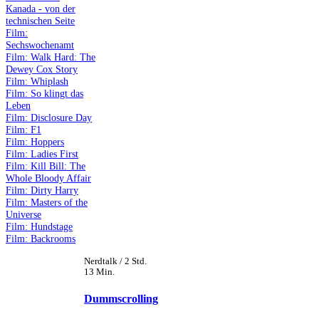
Kanada - von der
technischen Seite
Film:
Sechswochenamt
Film: Walk Hard: The
Dewey Cox Story
Film: Whiplash
Film: So klingt das
Leben
Film: Disclosure Day
Film: F1
Film: Hoppers
Film: Ladies First
Film: Kill Bill: The
Whole Bloody Affair
Film: Dirty Harry
Film: Masters of the
Universe
Film: Hundstage
Film: Backrooms
Nerdtalk / 2 Std.
13 Min.
Dummscrolling