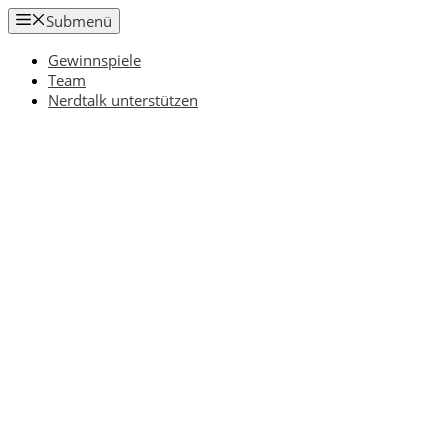
Zum
Submenü
Inhalt
springen
Gewinnspiele
Team
Nerdtalk unterstützen