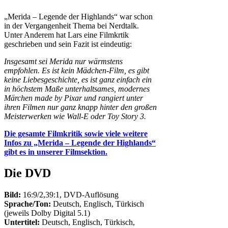
„Merida – Legende der Highlands“ war schon
in der Vergangenheit Thema bei Nerdtalk.
Unter Anderem hat Lars eine Filmkrtik
geschrieben und sein Fazit ist eindeutig:
Insgesamt sei Merida nur wärmstens
empfohlen. Es ist kein Mädchen-Film, es gibt
keine Liebesgeschichte, es ist ganz einfach ein
in höchstem Maße unterhaltsames, modernes
Märchen made by Pixar und rangiert unter
ihren Filmen nur ganz knapp hinter den großen
Meisterwerken wie Wall-E oder Toy Story 3.
Die gesamte Filmkritik sowie viele weitere
Infos zu „Merida – Legende der Highlands“
gibt es in unserer Filmsektion.
Die DVD
Bild:
16:9/2,39:1, DVD-Auflösung
Sprache/Ton:
Deutsch, Englisch, Türkisch
(jeweils Dolby Digital 5.1)
Untertitel:
Deutsch, Englisch, Türkisch,