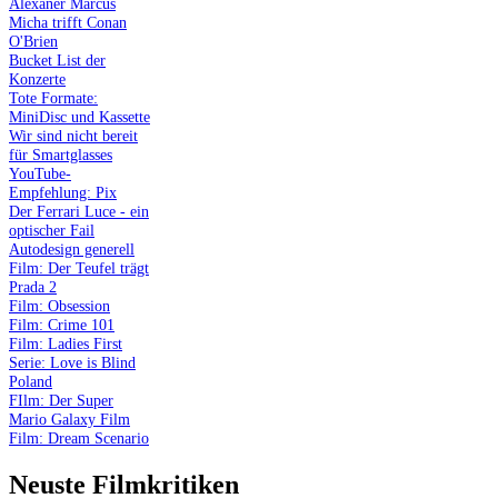
Alexaner Marcus
Micha trifft Conan
O'Brien
Bucket List der
Konzerte
Tote Formate:
MiniDisc und Kassette
Wir sind nicht bereit
für Smartglasses
YouTube-
Empfehlung: Pix
Der Ferrari Luce - ein
optischer Fail
Autodesign generell
Film: Der Teufel trägt
Prada 2
Film: Obsession
Film: Crime 101
Film: Ladies First
Serie: Love is Blind
Poland
FIlm: Der Super
Mario Galaxy Film
Film: Dream Scenario
Neuste Filmkritiken