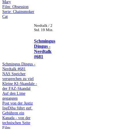
Mary
Film: Obsession
Serie: Chainsmoker
Cat
Nerdtalk / 2
Std. 19 Min.
Schmingus
Dingus -
Nerdtalk
#681
Schmingus Dingus -
Nerdtalk #681
NAS Speicher
versprechen zu viel
Kleine KI-Skandale -
der FAZ-Skandal
Auf den Lime
gegangen
Post von der Justiz
IngDiba führt ggf.
Gebühren ein
Kanada - von der
technischen Seite
Film: