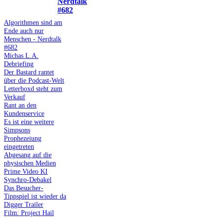
Nerdtalk
#682
Algorithmen sind am
Ende auch nur
Menschen - Nerdtalk
#682
Michas L.A.
Debriefing
Der Bastard rantet
über die Podcast-Welt
Letterboxd steht zum
Verkauf
Rant an den
Kundenservice
Es ist eine weitere
Simpsons
Prophezeiung
eingetreten
Abgesang auf die
physischen Medien
Prime Video KI
Synchro-Debakel
Das Besucher-
Tippspiel ist wieder da
Digger Trailer
Film: Project Hail