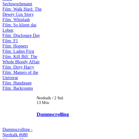
Sechswochenamt
Film: Walk Hard: The
Dewey Cox Story
Film: Whiplash
Film: So klingt das
Leben
Film: Disclosure Day
Film: F1
Film: Hoppers
Film: Ladies First
Film: Kill Bill: The
Whole Bloody Affair
Film: Dirty Harry
Film: Masters of the
Universe
Film: Hundstage
Film: Backrooms
Nerdtalk / 2 Std.
13 Min.
Dummscrolling
Dummscrolling -
Nerdtalk #680