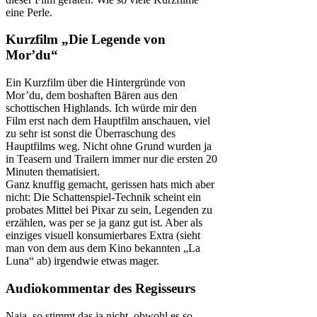
eine Perle.
Kurzfilm „Die Legende von
Mor’du“
Ein Kurzfilm über die Hintergründe von
Mor’du, dem boshaften Bären aus den
schottischen Highlands. Ich würde mir den
Film erst nach dem Hauptfilm anschauen, viel
zu sehr ist sonst die Überraschung des
Hauptfilms weg. Nicht ohne Grund wurden ja
in Teasern und Trailern immer nur die ersten 20
Minuten thematisiert.
Ganz knuffig gemacht, gerissen hats mich aber
nicht: Die Schattenspiel-Technik scheint ein
probates Mittel bei Pixar zu sein, Legenden zu
erzählen, was per se ja ganz gut ist. Aber als
einziges visuell konsumierbares Extra (sieht
man von dem aus dem Kino bekannten „La
Luna“ ab) irgendwie etwas mager.
Audiokommentar des Regisseurs
Naja, so stimmt das ja nicht, obwohl es so