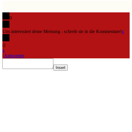
0
Uns interessiert deine Meinung - schreib sie in die Kommentare!
x
(
)
x
|
Antworten
Insert