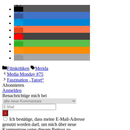
Kategorien
Schlagwörter
Filmkritiken
Merida
Media Monday #75
Faszination „Tatort“
Abonnieren
Anmelden
Benachrichtige mich bei
Ich bestätige, dass meine E-Mail-Adresse
genutzt werden darf, um mich über neue
Kommentare unter diesem Beitrag zu