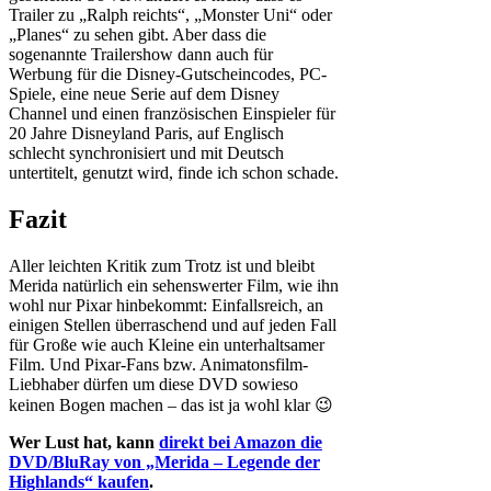
Trailer zu „Ralph reichts“, „Monster Uni“ oder
„Planes“ zu sehen gibt. Aber dass die
sogenannte Trailershow dann auch für
Werbung für die Disney-Gutscheincodes, PC-
Spiele, eine neue Serie auf dem Disney
Channel und einen französischen Einspieler für
20 Jahre Disneyland Paris, auf Englisch
schlecht synchronisiert und mit Deutsch
untertitelt, genutzt wird, finde ich schon schade.
Fazit
Aller leichten Kritik zum Trotz ist und bleibt
Merida natürlich ein sehenswerter Film, wie ihn
wohl nur Pixar hinbekommt: Einfallsreich, an
einigen Stellen überraschend und auf jeden Fall
für Große wie auch Kleine ein unterhaltsamer
Film. Und Pixar-Fans bzw. Animatonsfilm-
Liebhaber dürfen um diese DVD sowieso
keinen Bogen machen – das ist ja wohl klar 😉
Wer Lust hat, kann
direkt bei Amazon die
DVD/BluRay von „Merida – Legende der
Highlands“ kaufen
.